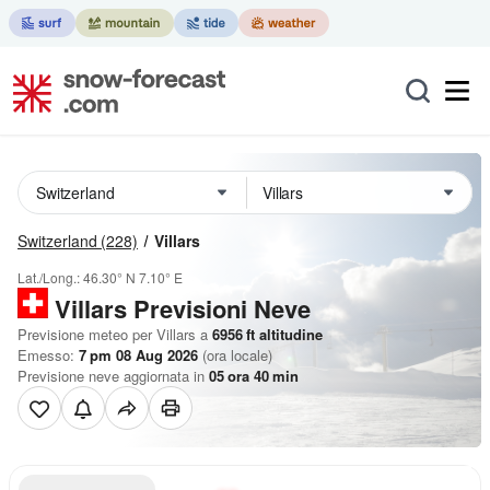
Switzerland
(228)
Villars
Lat./Long.:
46.30° N
7.10° E
Villars Previsioni Neve
Previsione meteo per Villars a
6956
ft
altitudine
Emesso:
7 pm 08 Aug 2026
(ora locale)
Previsione neve aggiornata in
05
ora
40
min