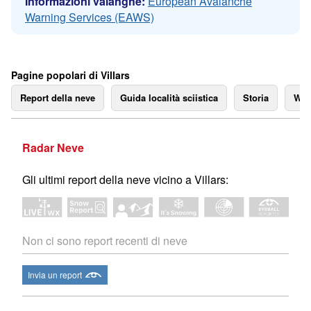
Informazioni valanghe:
European Avalanche
Warning Services (EAWS)
Pagine popolari di Villars
Report della neve
Guida località sciistica
Storia
We
Radar Neve
Gli ultimi report della neve vicino a Villars:
Non ci sono report recenti di neve
Invia un report