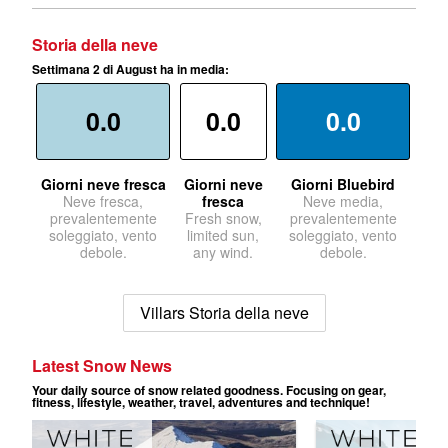
Storia della neve
Settimana 2 di August ha in media:
0.0
0.0
0.0
Giorni neve fresca
Giorni neve
Giorni Bluebird
Neve fresca,
fresca
Neve media,
prevalentemente
Fresh snow,
prevalentemente
soleggiato, vento
limited sun,
soleggiato, vento
debole.
any wind.
debole.
Villars Storia della neve