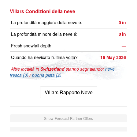
Villars Condizioni della neve
La profondità maggiore della neve é:
0
in
La profondità minore della neve é:
0
in
Fresh snowfall depth:
—
Quando ha nevicato l'ultima volta?
16 May 2026
Altre località in
Switzerland
stanno segnalando:
neve
fresca (0)
/
buona pista (2)
Villars Rapporto Neve
Snow-Forecast Partner Offers