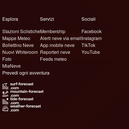
Esplora
Servizi
Sociali
Stazioni Sciistiche
Membership
Facebook
Mappe Meteo
Alerti neve via email
Instagram
Bollettino Neve
App mobile neve
TikTok
Nuovi Whiteroom
Reporteri neve
YouTube
Foto
Feeds meteo
MiaNeve
Prevedi ogni avventura