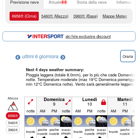
Previsione neve
Attuale
Storia della neve
Informazioni
6956
ft
(Cima)
5460
ft
(Mezzo)
3960
ft
(Base)
Mappe Meteo
ski hire exclusive discount
ultimi 6 giorni
ora
Oraria
Next 4 days weather summary:
Pioggia leggera (totale 8.0mm), per lo più che cade Domenica
notte. Temperature moderate (max 19°C Domenica pomeriggio
min 12°C Domenica notte). Vento sarà generalmente leggero.
Altezza
Domenica
Lunedì
Martedì
9
10
11
notte
AM
PM
notte
AM
PM
notte
AM
PM
not
6956
ft
5460
ft
poche
poche
poche
poche
3960
ft
rovesci
rovesci
rove
limp­ido
limp­ido
limp­ido
nuvole
nuvole
pioggia
nuvole
pioggia
nuvole
piog