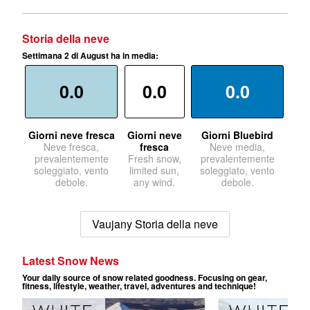
Storia della neve
Settimana 2 di August ha in media:
0.0
0.0
0.0
Giorni neve fresca
Giorni neve
Giorni Bluebird
Neve fresca,
fresca
Neve media,
prevalentemente
Fresh snow,
prevalentemente
soleggiato, vento
limited sun,
soleggiato, vento
debole.
any wind.
debole.
Vaujany Storia della neve