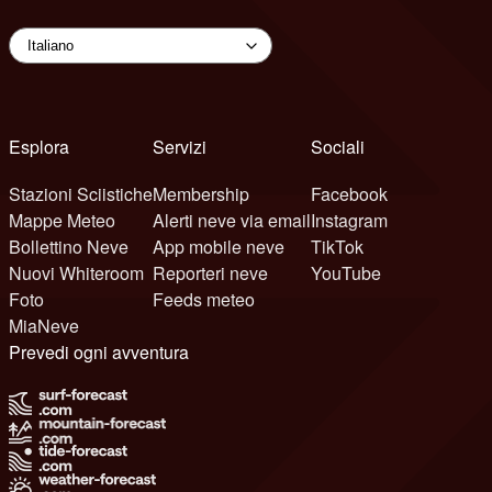
Esplora
Servizi
Sociali
Stazioni Sciistiche
Membership
Facebook
Mappe Meteo
Alerti neve via email
Instagram
Bollettino Neve
App mobile neve
TikTok
Nuovi Whiteroom
Reporteri neve
YouTube
Foto
Feeds meteo
MiaNeve
Prevedi ogni avventura