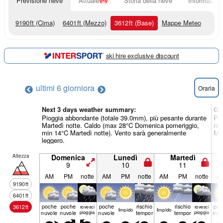
Previsione neve
Attuale
Storia della neve
Informazioni
9190
ft
(Cima)
6401
ft
(Mezzo)
3612
ft
(Base)
Mappe Meteo
ski hire exclusive discount
ultimi 6 giorni
ora
Oraria
Next 3 days weather summary:
Gi
Pioggia abbondante (totale 39.0mm), più pesante durante
Pio
Martedì notte. Caldo (max 28°C Domenica pomeriggio,
not
min 14°C Martedì notte). Vento sarà generalmente
Mer
leggero.
Altezza
Domenica
Lunedì
Martedì
9
10
11
AM
PM
notte
AM
PM
notte
AM
PM
notte
A
9190
ft
6401
ft
poche
poche
poche
rischio
rischio
poc
3612
ft
rovesci
rovesci
limp­ido
limp­ido
nuvole
nuvole
pioggia
nuvole
temporale
temporale
pioggia
nuv