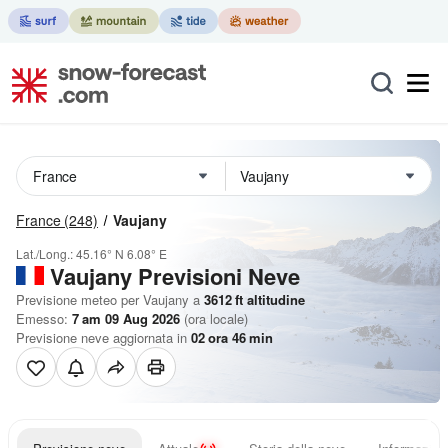
France
(248)
Vaujany
Lat./Long.:
45.16° N
6.08° E
Vaujany Previsioni Neve
Previsione meteo per Vaujany a
3612
ft
altitudine
Emesso:
7 am 09 Aug 2026
(ora locale)
Previsione neve aggiornata in
02
ora
46
min