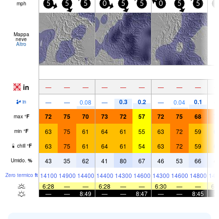
mph
5
5
5
0
5
5
0
5
5
0
Mappa
neve
Altro
in
—
—
—
—
—
—
—
—
—
0.3
0.2
0.1
—
—
0.08
—
—
0.04
in
72
75
70
73
72
57
72
75
68
7
max
°
F
63
75
61
64
61
55
63
72
59
6
min
°
F
63
75
61
64
61
54
63
72
59
6
chill
°
F
43
35
62
41
80
67
46
53
66
4
Umido.
%
14100
14900
14400
14400
14300
14600
14300
14600
14800
146
Zero termico
ft
6:28
—
—
6:28
—
—
6:30
—
—
6:
—
—
8:49
—
—
8:47
—
—
8:45