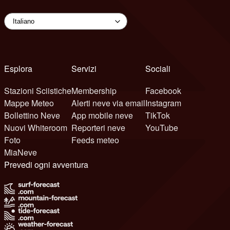
Esplora
Servizi
Sociali
Stazioni Sciistiche
Membership
Facebook
Mappe Meteo
Alerti neve via email
Instagram
Bollettino Neve
App mobile neve
TikTok
Nuovi Whiteroom
Reporteri neve
YouTube
Foto
Feeds meteo
MiaNeve
Prevedi ogni avventura