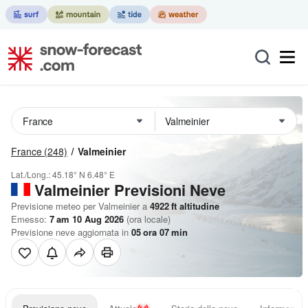
France
(248)
Valmeinier
Lat./Long.:
45.18° N
6.48° E
Valmeinier Previsioni Neve
Previsione meteo per Valmeinier a
4922
ft
altitudine
Emesso:
7 am 10 Aug 2026
(ora locale)
Previsione neve aggiornata in
05
ora
07
min