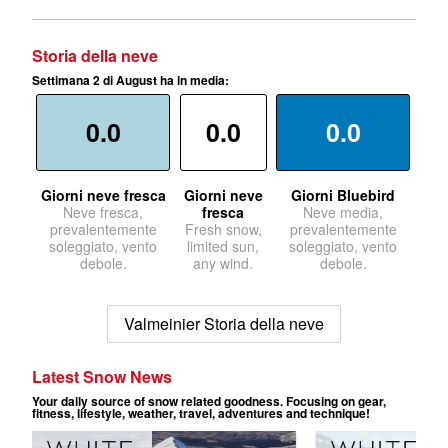
Storia della neve
Settimana 2 di August ha in media:
0.0
0.0
0.0
Giorni neve fresca
Giorni neve
Giorni Bluebird
Neve fresca,
fresca
Neve media,
prevalentemente
Fresh snow,
prevalentemente
soleggiato, vento
limited sun,
soleggiato, vento
debole.
any wind.
debole.
Valmeinier Storia della neve