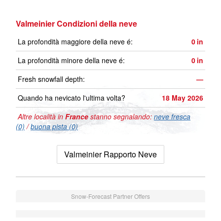
Valmeinier Condizioni della neve
La profondità maggiore della neve é:
0
in
La profondità minore della neve é:
0
in
Fresh snowfall depth:
—
Quando ha nevicato l'ultima volta?
18 May 2026
Altre località in
France
stanno segnalando:
neve fresca
(0)
/
buona pista (0)
Valmeinier Rapporto Neve
Snow-Forecast Partner Offers