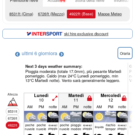
Previsione neve
Attuale
Storia della neve
Informazioni
8531
ft
(Cima)
6726
ft
(Mezzo)
4922
ft
(Base)
Mappe Meteo
ski hire exclusive discount
ultimi 6 giorni
ora
Oraria
Next 3 days weather summary:
Gi
Pioggia moderata (totale 17.0mm), più pesante Martedì
Pio
pomeriggio. Caldo (max 24°C Lunedì pomeriggio, min
not
13°C Martedì notte). Vento sarà generalmente leggero.
Ven
Altezza
Lunedì
Martedì
Mercoledì
10
11
12
AM
PM
notte
AM
PM
notte
AM
PM
notte
A
8531
ft
6726
ft
poche
poche
poche
pioggia
rischio
4922
ft
rovesci
rovesci
rovesci
limp­ido
limp­
nuvole
nuvole
pioggia
nuvole
moderata
pioggia
temporale
pioggia