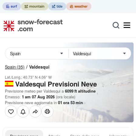
Spain
(35)
Valdesqui
Lat./Long.:
40.73° N
4.06° W
Valdesqui Previsioni Neve
Previsione meteo per Valdesqui a
6099
ft
altitudine
Emesso:
1 am 07 Aug 2026
(ora locale)
Previsione neve aggiornata in
01
ora
53
min