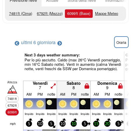
Previsione neve
Attuale
Storia della neve
Informazioni sul
7481
ft
(Cima)
6792
ft
(Mezzo)
6099
ft
(Base)
Mappe Meteo
ultimi 6 giorni
ora
Oraria
Next 3 days weather summary:
Gi
Per lo più asciutto. Caldo (max 26°C Venerdì pomeriggio,
Per
min 16°C Sabato notte). Venti in aumento (calma Venerdì
pom
notte, venti freschi da SSW per Domenica pomeriggio).
gen
Altezza
Venerdì
Sabato
Domenica
7
8
9
AM
PM
notte
AM
PM
notte
AM
PM
notte
A
7481
ft
6792
ft
6099
ft
limp­ido
limp­ido
limp­ido
limp­ido
limp­ido
limp­ido
limp­ido
limp­ido
limp­ido
limp­
mph
5
10
5
10
10
5
15
20
5
1