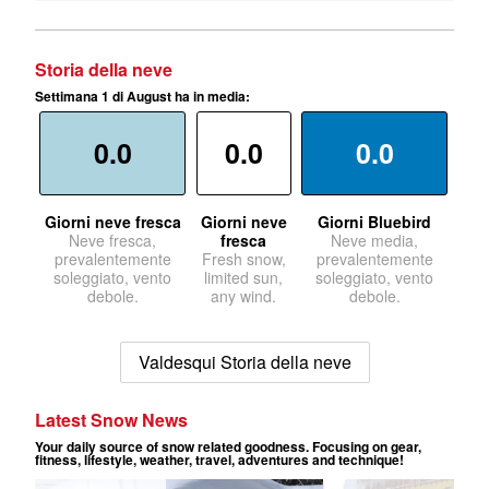
Storia della neve
Settimana 1 di August ha in media:
0.0
0.0
0.0
Giorni neve fresca
Giorni neve
Giorni Bluebird
Neve fresca,
fresca
Neve media,
prevalentemente
Fresh snow,
prevalentemente
soleggiato, vento
limited sun,
soleggiato, vento
debole.
any wind.
debole.
Valdesqui Storia della neve