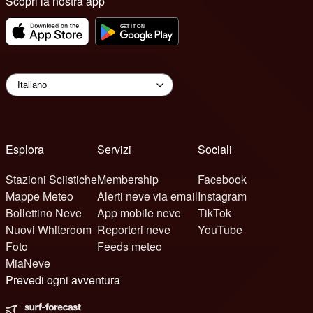
Scopri la nostra app
Esplora
Servizi
Sociali
Stazioni Sciistiche
Membership
Facebook
Mappe Meteo
Alerti neve via email
Instagram
Bollettino Neve
App mobile neve
TikTok
Nuovi Whiteroom
Reporteri neve
YouTube
Foto
Feeds meteo
MiaNeve
Prevedi ogni avventura