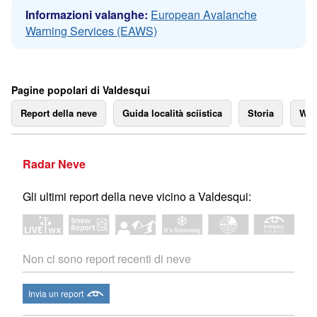
Informazioni valanghe:
European Avalanche
Warning Services (EAWS)
Pagine popolari di Valdesqui
Report della neve
Guida località sciistica
Storia
We
Radar Neve
Gli ultimi report della neve vicino a Valdesqui:
Non ci sono report recenti di neve
Invia un report