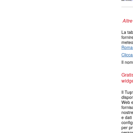
Altre
La tab
fornir
meteo 
Roma
Clicca
Il nom
Grati
widget
Il Tuş
dispon
Web es
fornis
nostr
e dati
config
per pr
person