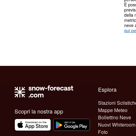
È poss
previs
della 
metric
neve 
qui pe
Esplora
Stazioni Sciistich
Mappe Meteo
Scopri la nostra app
Bollettino Neve
Nuovi Whiteroom
Foto