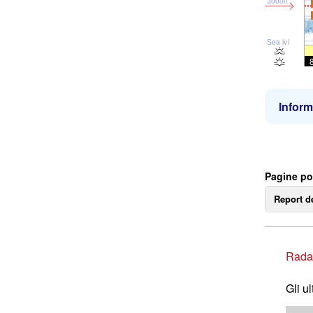
3000ft
Sea lvl
Inform
Pagine po
Report d
Rada
Gli u