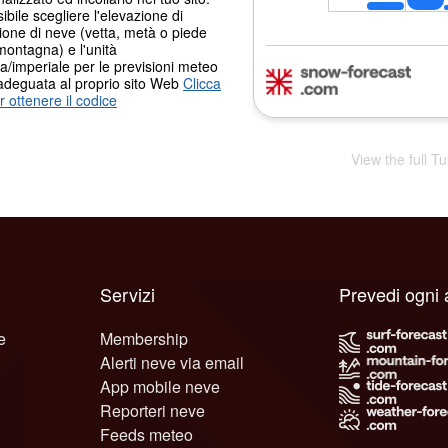
ibile scegliere l'elevazione di
ione di neve (vetta, metà o piede
montagna) e l'unità
a/imperiale per le previsioni meteo
adeguata al proprio sito Web
Clicca
r ottenere il codice
View the full T
Servizi
Prevedi ogni 
e
Membership
Alerti neve via email
App mobile neve
Reporteri neve
Feeds meteo