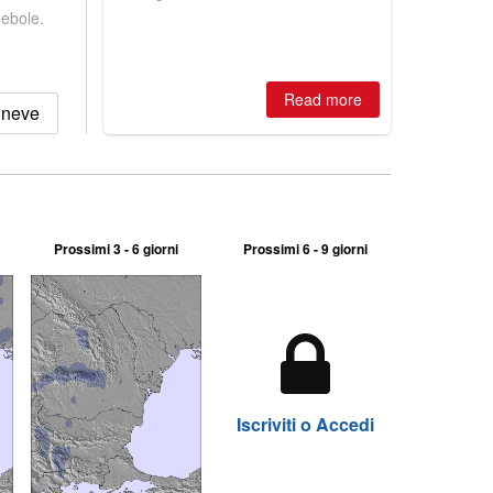
winter, the question skiers are asking
debole.
is simple: book now or wait, and
where are the best odds?
Read more
 neve
Prossimi 3 - 6 giorni
Prossimi 6 - 9 giorni
Iscriviti o Accedi