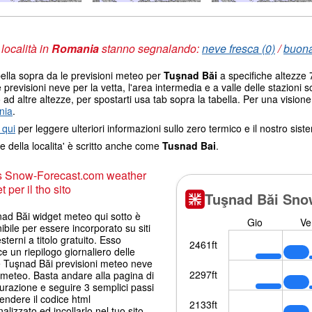
 località in
Romania
stanno segnalando:
neve fresca (0)
/
buona
ella sopra da le previsioni meteo per
Tuşnad Băi
a specifiche altezze 7
e previsioni neve per la vetta, l'area intermedia e a valle delle stazioni s
ad altre altezze, per spostarti usa tab sopra la tabella. Per una visione
nia
.
 qui
per leggere ulteriori informazioni sullo zero termico e il nostro sis
e della localita' è scritto anche come
Tusnad Bai
.
s Snow-Forecast.com weather
 per il tho sito
nad Băi widget meteo qui sotto è
ibile per essere incorporato su siti
terni a titolo gratuito. Esso
ce un riepilogo giornaliero delle
e Tuşnad Băi previsioni meteo neve
 meteo. Basta andare alla pagina di
urazione e seguire 3 semplici passi
endere il codice html
alizzato ed incollarlo nel tuo sito.