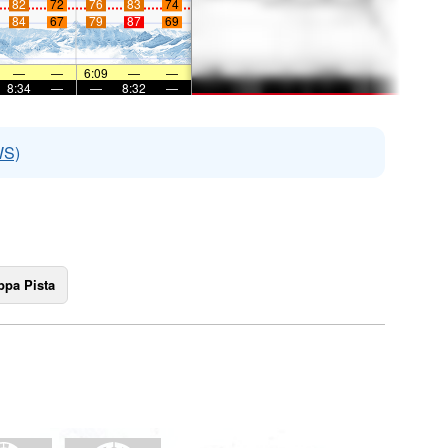
82
72
76
83
74
84
67
79
87
69
—
—
6:09
—
—
8:34
—
—
8:32
—
WS)
pa Pista