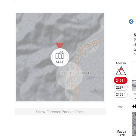
N
P
d
G
s
Altezza
2461
ft
2297
ft
n
2133
ft
mph
Snow-Forecast Partner Offers
Mappa
neve