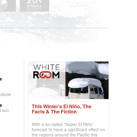
:
a
debole.
a
This Winter’s El Niño, The
d sun,
Facts & The Fiction
With a so-called “Super El Niño”
forecast to have a significant effect on
the regions around the Pacific this