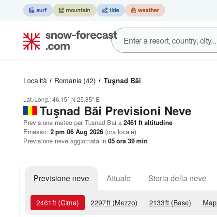
Località
Romania
(42)
Tuşnad Băi
Lat./Long.:
46.15° N
25.85° E
Tuşnad Băi Previsioni Neve
Previsione meteo per Tusnad Bai a
2461
ft
altitudine
Emesso:
2 pm 06 Aug 2026
(ora locale)
Previsione neve aggiornata in
05
ora
39
min
Previsione neve
Attuale
Storia della neve
2461
ft
(Cima)
2297
ft
(Mezzo)
2133
ft
(Base)
Map