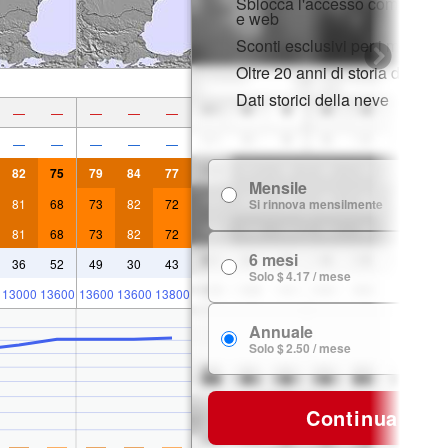
Sblocca l'accesso completo s
e web
Sconti esclusivi per i membri
Oltre 20 anni di storia della n
Dati storici della neve
—
—
—
—
—
—
—
—
—
—
82
75
79
84
77
Mensile
$
81
68
73
82
72
Si rinnova mensilmente
81
68
73
82
72
6 mesi
$ 
36
52
49
30
43
Solo $ 4.17 / mese
13000
13600
13600
13600
13800
Annuale
$ 
Solo $ 2.50 / mese
Continua