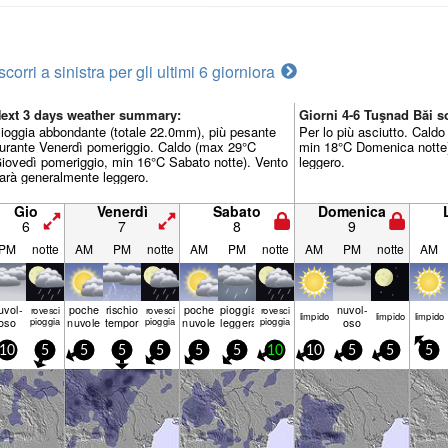
scorri a sinistra per gli ultimi 6 giorni
ora
ext 3 days weather summary:
Giorni 4-6 Tuşnad Băi 
ioggia abbondante (totale 22.0mm), più pesante
Per lo più asciutto. Cald
urante Venerdì pomeriggio. Caldo (max 29°C
min 18°C Domenica notte)
iovedì pomeriggio, min 16°C Sabato notte). Vento
leggero.
arà generalmente leggero.
Gio
Venerdì
Sabato
Domenica
6
7
8
9
PM
notte
AM
PM
notte
AM
PM
notte
AM
PM
notte
AM
uvol-
poche
rischio
poche
pioggia
nuvol-
rovesci
rovesci
rovesci
limp­ido
limp­ido
limp­ido
oso
pioggia
nuvole
temporale
pioggia
nuvole
leggera
pioggia
oso
10
5
5
5
5
5
5
10
10
5
5
5