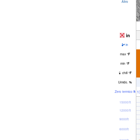
Altro
in
in
max
°
F
min
°
F
chill
°
F
Umido.
%
1
Zero termico
ft
15000ft
12000ft
9000ft
6000ft