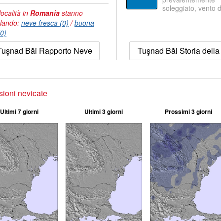
soleggiato, vento 
località in
Romania
stanno
lando:
neve fresca (0)
/
buona
(0)
Tuşnad Băi Rapporto Neve
Tuşnad Băi Storia della
sioni nevicate
Ultimi 7 giorni
Ultimi 3 giorni
Prossimi 3 giorni