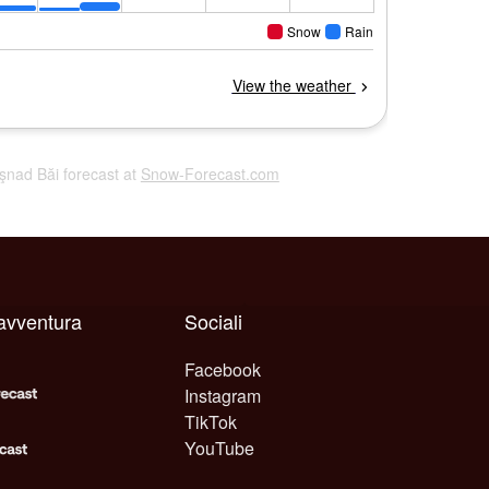
uşnad Băi forecast at
Snow-Forecast.com
avventura
Sociali
Facebook
Instagram
TikTok
YouTube