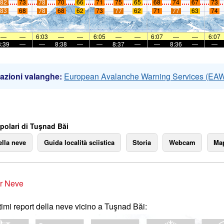
82
73
78
70
66
71
75
65
68
74
67
73
83
68
78
68
62
73
77
62
71
77
63
74
—
—
6:03
—
—
6:05
—
—
6:07
—
—
6:07
8:39
—
—
8:38
—
—
8:37
—
—
8:36
—
—
azioni valanghe:
European Avalanche Warning Services (EA
polari di Tuşnad Băi
ella neve
Guida località sciistica
Storia
Webcam
Map
r Neve
ltimi report della neve vicino a Tuşnad Băi: