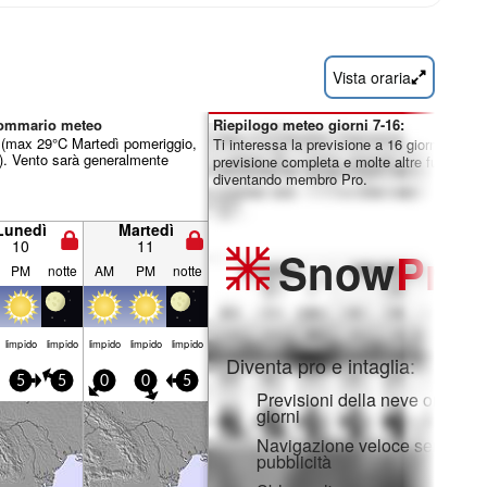
Vista oraria
sommario meteo
Riepilogo meteo giorni 7-16:
o (max 29°C Martedì pomeriggio,
Ti interessa la previsione a 16 giorni? Sblo
. Vento sarà generalmente
previsione completa e molte altre funzionali
diventando membro Pro.
Lunedì
Martedì
10
11
Snow
Pro
PM
notte
AM
PM
notte
limp­ido
limp­ido
limp­ido
limp­ido
limp­ido
Diventa pro e intaglia:
5
5
0
0
5
Previsioni della neve orarie e
giorni
Navigazione veloce senza
pubblicità