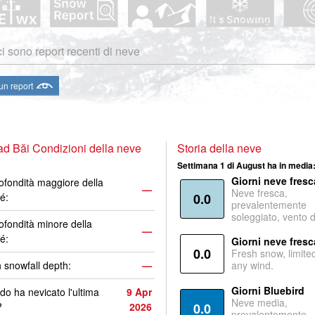
i sono report recenti di neve
 un report
d Băi Condizioni della neve
Storia della neve
Settimana 1 di August ha in media
Giorni neve fresc
ofondità maggiore della
—
Neve fresca,
é:
0.0
prevalentemente
soleggiato, vento 
ofondità minore della
—
é:
Giorni neve fresc
0.0
Fresh snow, limite
 snowfall depth:
—
any wind.
Giorni Bluebird
o ha nevicato l'ultima
9 Apr
Neve media,
?
2026
0.0
prevalentemente