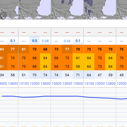
—
—
—
—
—
—
—
—
—
—
—
—
0.1
0.5
0.1
—
—
0.08
—
0.04
—
—
—
—
84
77
81
72
68
73
77
70
72
75
70
75
81
70
75
68
64
68
73
61
64
73
64
70
81
70
75
68
64
68
73
59
64
73
64
70
34
58
51
70
74
74
54
71
64
47
59
49
3600
13600
13100
13300
13600
13600
13600
13600
13100
13000
12800
12500