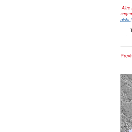
Altre 
segna
pista 
Previ