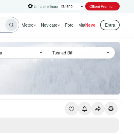
Ottieni Premium
Unità di misura
Meteo
Nevicate
Foto
Mia
Neve
Entra