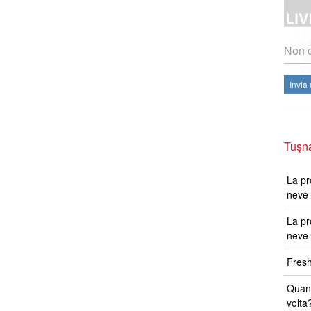
Non c
Invia
Tuşna
La pr
neve 
La pr
neve 
Fresh
Quand
volta