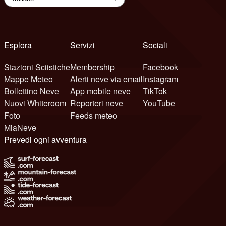
Esplora
Servizi
Sociali
Stazioni Sciistiche
Membership
Facebook
Mappe Meteo
Alerti neve via email
Instagram
Bollettino Neve
App mobile neve
TikTok
Nuovi Whiteroom
Reporteri neve
YouTube
Foto
Feeds meteo
MiaNeve
Prevedi ogni avventura