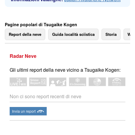
Pagine popolari di Tsugaike Kogen
Report della neve
Guida località sciistica
Storia
We
Radar Neve
Gli ultimi report della neve vicino a Tsugaike Kogen:
Non ci sono report recenti di neve
Invia un report