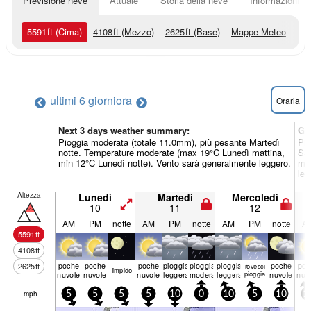
Previsione neve
Attuale
Storia della neve
Informazioni sul
5591
ft
(Cima)
4108
ft
(Mezzo)
2625
ft
(Base)
Mappe Meteo
ultimi 6 giorni
ora
Oraria
Next 3 days weather summary:
Gi
Pioggia moderata (totale 11.0mm), più pesante Martedì
Pio
notte. Temperature moderate (max 19°C Lunedì mattina,
Sab
min 12°C Lunedì notte). Vento sarà generalmente leggero.
min
leg
Altezza
Lunedì
Martedì
Mercoledì
10
11
12
AM
PM
notte
AM
PM
notte
AM
PM
notte
A
5591
ft
4108
ft
poche
poche
poche
pioggia
pioggia
pioggia
poche
poc
2625
ft
rovesci
limp­ido
nuvole
nuvole
nuvole
leggera
moderata
leggera
pioggia
nuvole
nuv
mph
5
5
5
5
10
0
10
5
10
1