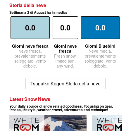
Storia della neve
Settimana 2 di August ha in media:
0.0
0.0
0.0
Giorni neve fresca
Giorni neve
Giorni Bluebird
Neve fresca,
fresca
Neve media,
prevalentemente
Fresh snow,
prevalentemente
soleggiato, vento
limited sun,
soleggiato, vento
debole.
any wind.
debole.
Tsugaike Kogen Storia della neve