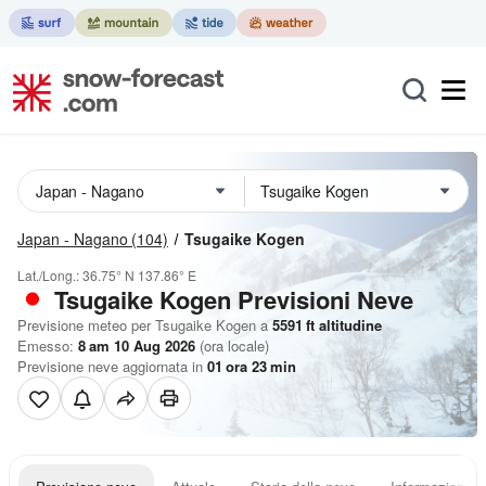
Japan - Nagano
(104)
Tsugaike Kogen
Lat./Long.:
36.75° N
137.86° E
Tsugaike Kogen Previsioni Neve
Previsione meteo per Tsugaike Kogen a
5591
ft
altitudine
Emesso:
8 am 10 Aug 2026
(ora locale)
Previsione neve aggiornata in
01
ora
23
min