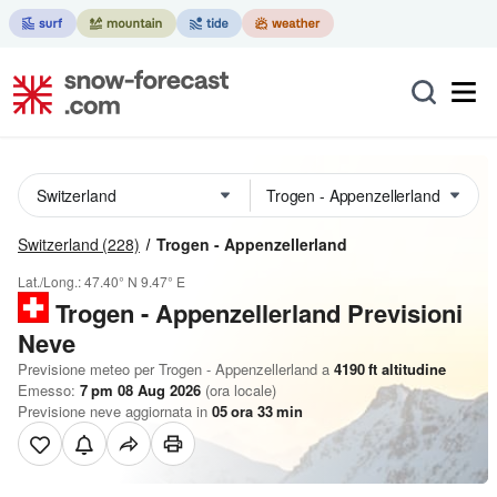
Switzerland
(228)
Trogen - Appenzellerland
Lat./Long.:
47.40° N
9.47° E
Trogen - Appenzellerland Previsioni
Neve
Previsione meteo per Trogen - Appenzellerland a
4190
ft
altitudine
Emesso:
7 pm 08 Aug 2026
(ora locale)
Previsione neve aggiornata in
05
ora
33
min