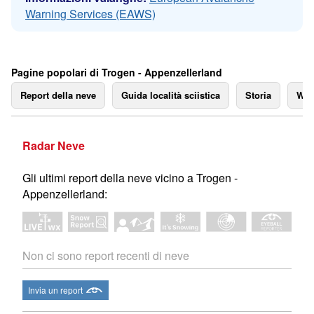
Warning Services (EAWS)
Pagine popolari di Trogen - Appenzellerland
Report della neve
Guida località sciistica
Storia
We
Radar Neve
Gli ultimi report della neve vicino a Trogen -
Appenzellerland:
Non ci sono report recenti di neve
Invia un report