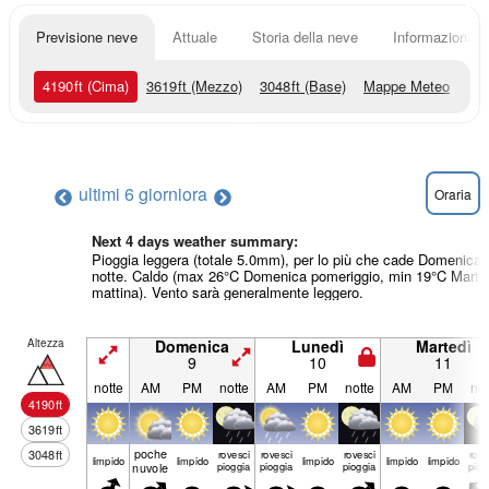
Previsione neve
Attuale
Storia della neve
Informazioni sul
4190
ft
(Cima)
3619
ft
(Mezzo)
3048
ft
(Base)
Mappe Meteo
ultimi 6 giorni
ora
Oraria
Next 4 days weather summary:
Pioggia leggera (totale 5.0mm), per lo più che cade Domenica
notte. Caldo (max 26°C Domenica pomeriggio, min 19°C Marte
mattina). Vento sarà generalmente leggero.
Altezza
Domenica
Lunedì
Martedì
9
10
11
notte
AM
PM
notte
AM
PM
notte
AM
PM
not
4190
ft
3619
ft
poche
3048
ft
rovesci
rovesci
rovesci
rove
limp­ido
limp­ido
limp­ido
limp­ido
limp­ido
nuvole
pioggia
pioggia
pioggia
piog