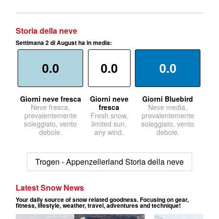
Storia della neve
Settimana 2 di August ha in media:
0.0
0.0
0.0
Giorni neve fresca
Giorni neve
Giorni Bluebird
Neve fresca,
fresca
Neve media,
prevalentemente
Fresh snow,
prevalentemente
soleggiato, vento
limited sun,
soleggiato, vento
debole.
any wind.
debole.
Trogen - Appenzellerland Storia della neve