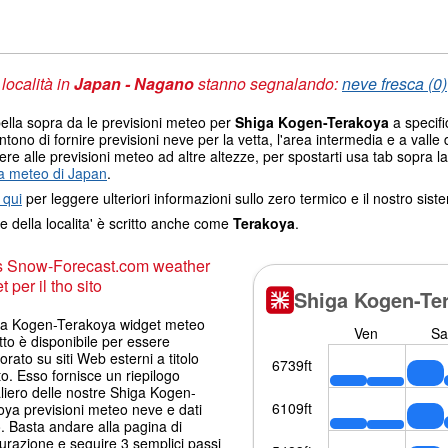
 località in
Japan - Nagano
stanno segnalando:
neve fresca (0)
ella sopra da le previsioni meteo per
Shiga Kogen-Terakoya
a specifi
tono di fornire previsioni neve per la vetta, l'area intermedia e a valle d
re alle previsioni meteo ad altre altezze, per spostarti usa tab sopra la
 meteo di Japan
.
 qui
per leggere ulteriori informazioni sullo zero termico e il nostro sis
e della localita' è scritto anche come
Terakoya
.
s Snow-Forecast.com weather
 per il tho sito
iga Kogen-Terakoya widget meteo
tto è disponibile per essere
orato su siti Web esterni a titolo
to. Esso fornisce un riepilogo
liero delle nostre Shiga Kogen-
oya previsioni meteo neve e dati
 Basta andare alla pagina di
urazione e seguire 3 semplici passi