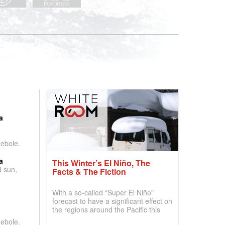
:
a
debole.
a
This Winter’s El Niño, The
d sun,
Facts & The Fiction
With a so-called “Super El Niño”
forecast to have a significant effect on
the regions around the Pacific this
winter, the question skiers are asking
debole.