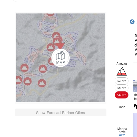
N
P
d
V
V
Altezza
6739
ft
6109
ft
r
5483
ft
t
mph
Snow-Forecast Partner Offers
Mappa
neve
Altro