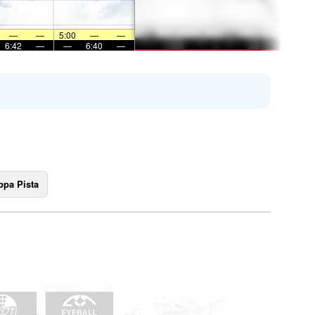
—
—
5:00
—
—
6:42
—
—
6:40
—
pa Pista