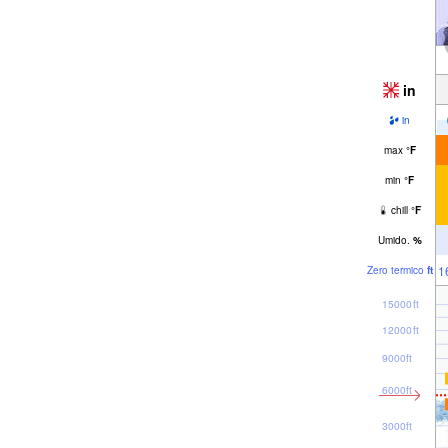
in
in
max
°
F
min
°
F
chill
°
F
Umido.
%
1
Zero termico
ft
15000ft
12000ft
9000ft
6000ft
3000ft