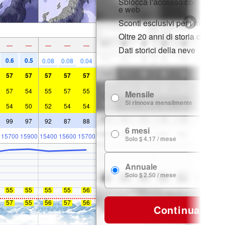
Sblocca l'accesso completo s
e web
Sconti esclusivi per i membri
Oltre 20 anni di storia della n
—
—
—
—
—
Dati storici della neve
0.6
0.5
0.08
0.08
0.04
57
57
57
57
57
57
54
55
57
55
Mensile
$
Si rinnova mensilmente
54
50
52
54
54
99
97
92
87
88
6 mesi
$ 
15700
15900
15400
15600
15700
Solo $ 4.17 / mese
Annuale
$ 
Solo $ 2.50 / mese
55
55
55
55
56
57
55
56
57
56
Continua