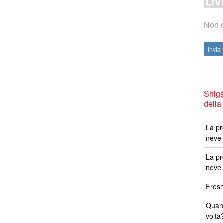
Non c
Invia
Shig
della
La pr
neve 
La pr
neve 
Fresh
Quand
volta