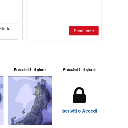
is simple: book now or wait, and
where are the best odds?
toria
Read more
Prossimi 3 - 6 giorni
Prossimi 6 - 9 giorni
Iscriviti o Accedi