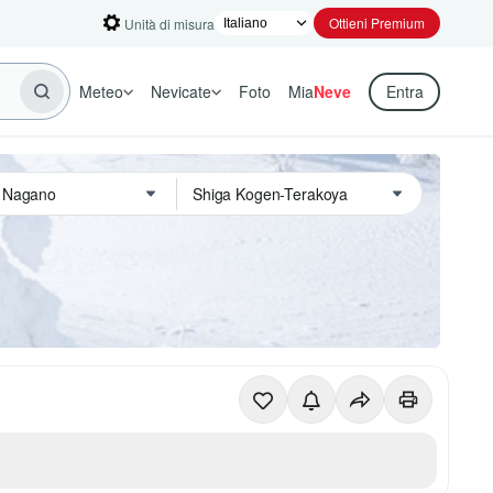
Ottieni Premium
Unità di misura
Meteo
Nevicate
Foto
Mia
Neve
Entra