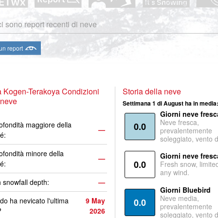
i sono report recenti di neve
 un report
a Kogen-Terakoya Condizioni
Storia della neve
 neve
Settimana 1 di August ha in media
Giorni neve fresc
Neve fresca,
ofondità maggiore della
0.0
—
prevalentemente
é:
soleggiato, vento 
ofondità minore della
Giorni neve fresc
—
0.0
é:
Fresh snow, limite
any wind.
 snowfall depth:
—
Giorni Bluebird
Neve media,
o ha nevicato l'ultima
9 May
0.0
prevalentemente
?
2026
soleggiato, vento 