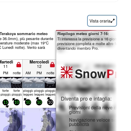
Vista oraria
n-Terakoya sommario meteo
Riepilogo meteo giorni 7-16:
le 36.0mm), più pesante durante
Ti interessa la previsione a 16 giorni? Sblo
perature moderate (max 19°C
previsione completa e molte altre funzionali
 Lunedì notte). Vento sarà
diventando membro Pro.
Martedì
Mercoledì
11
12
Snow
Pro
PM
notte
AM
PM
notte
a
forte
forte
pioggia
pioggia
pioggia
a
pioggia
pioggia
leggera
leggera
leggera
Diventa pro e intaglia:
15
10
10
10
10
Previsioni della neve orarie e
giorni
Navigazione veloce senza
pubblicità