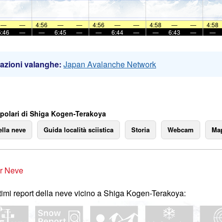
—
—
4:56
—
—
4:56
—
—
4:58
—
—
4:58
6:46
—
—
6:45
—
—
6:44
—
—
6:43
—
—
azioni valanghe:
Japan Avalanche Network
polari di Shiga Kogen-Terakoya
ella neve
Guida località sciistica
Storia
Webcam
Map
r Neve
ltimi report della neve vicino a Shiga Kogen-Terakoya: