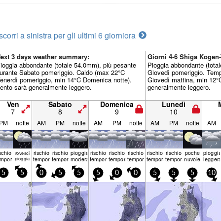
scorri a sinistra per gli ultimi 6 giorni
ora
ext 3 days weather summary:
Giorni 4-6 Shiga Koge
ioggia abbondante (totale 54.0mm), più pesante
Pioggia abbondante (tota
urante Sabato pomeriggio. Caldo (max 22°C
Giovedì pomeriggio. Tem
enerdì pomeriggio, min 14°C Domenica notte).
Giovedì mattina, min 12°C
ento sarà generalmente leggero.
generalmente leggero.
Ven
Sabato
Domenica
Lunedì
7
8
9
10
PM
notte
AM
PM
notte
AM
PM
notte
AM
PM
notte
AM
ischio
rischio
rischio
pioggia
rischio
rischio
rischio
rischio
rischio
poche
pioggi
rovesci
emporale
pioggia
temporale
temporale
moderata
temporale
temporale
temporale
temporale
temporale
nuvole
legger
5
5
0
5
5
5
0
0
5
5
5
10