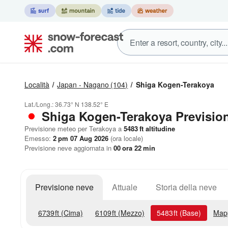
Località
Japan - Nagano
(104)
Shiga Kogen-Terakoya
Lat./Long.:
36.73° N
138.52° E
Shiga Kogen-Terakoya Previsio
Previsione meteo per Terakoya a
5483
ft
altitudine
Emesso:
2 pm 07 Aug 2026
(ora locale)
Previsione neve aggiornata in
00
ora
22
min
Previsione neve
Attuale
Storia della neve
6739
ft
(Cima)
6109
ft
(Mezzo)
5483
ft
(Base)
Map