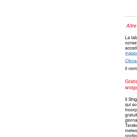
Altre
La tab
consen
accede
mappa
Clicca
Il nom
Grati
widget
Il Sh
qui so
incorp
gratui
giorna
Terak
meteo.
config