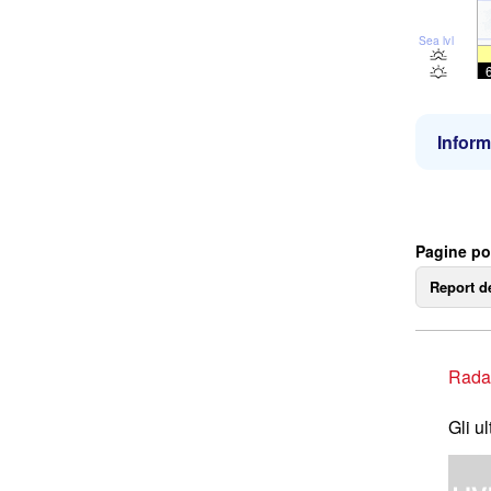
Sea lvl
Inform
Pagine po
Report d
Rada
Gli u