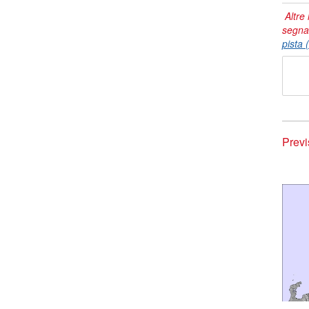
Altre 
segna
pista 
Previ