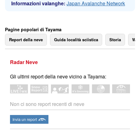
Informazioni valanghe:
Japan Avalanche Network
Pagine popolari di Tayama
Report della neve
Guida località sciistica
Storia
We
Radar Neve
Gli ultimi report della neve vicino a Tayama:
Non ci sono report recenti di neve
Invia un report