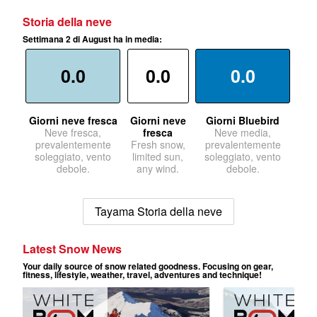
Storia della neve
Settimana 2 di August ha in media:
0.0
0.0
0.0
Giorni neve fresca
Giorni neve
Giorni Bluebird
Neve fresca,
fresca
Neve media,
prevalentemente
Fresh snow,
prevalentemente
soleggiato, vento
limited sun,
soleggiato, vento
debole.
any wind.
debole.
Tayama Storia della neve