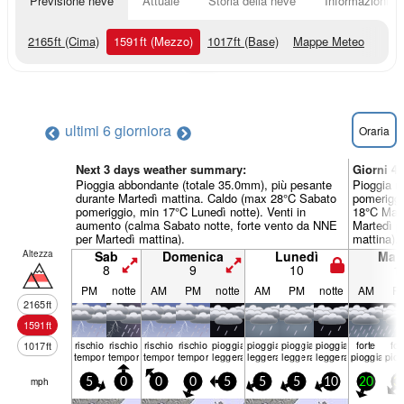
Previsione neve
Attuale
Storia della neve
Informazioni sul
2165
ft
(Cima)
1591
ft
(Mezzo)
1017
ft
(Base)
Mappe Meteo
ultimi 6 giorni
ora
Oraria
Next 3 days weather summary:
Giorni 4
Pioggia abbondante (totale 35.0mm), più pesante
Pioggia m
durante Martedì mattina. Caldo (max 28°C Sabato
pomeriggi
pomeriggio, min 17°C Lunedì notte). Venti in
18°C Mart
aumento (calma Sabato notte, forte vento da NNE
Martedì p
per Martedì mattina).
mattina).
Altezza
Sab
Domenica
Lunedì
Mart
8
9
10
1
PM
notte
AM
PM
notte
AM
PM
notte
AM
P
2165
ft
1591
ft
rischio
rischio
rischio
rischio
pioggia
pioggia
pioggia
pioggia
forte
for
1017
ft
temporale
temporale
temporale
temporale
leggera
leggera
leggera
leggera
pioggia
piog
mph
5
0
0
0
5
5
5
10
20
3