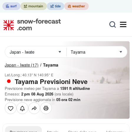
Japan - Iwate
(17)
Tayama
Lat./Long.:
40.13° N
140.95° E
Tayama Previsioni Neve
Previsione meteo per Tayama a
1591
ft
altitudine
Emesso:
2 pm 08 Aug 2026
(ora locale)
Previsione neve aggiornata in
05
ora
02
min