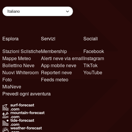
Esplora
Servizi
Sociali
Stazioni Sciistiche
Membership
Facebook
Mappe Meteo
Alerti neve via email
Instagram
Bollettino Neve
App mobile neve
TikTok
Nuovi Whiteroom
Reporteri neve
YouTube
Foto
Feeds meteo
MiaNeve
Prevedi ogni avventura