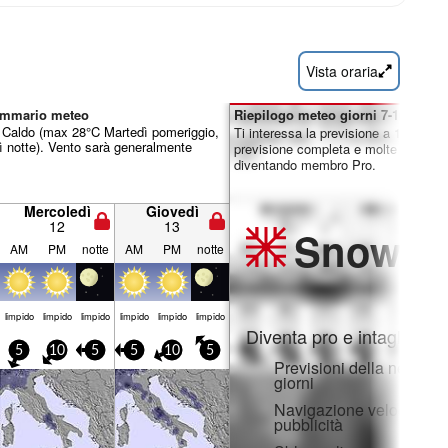
Vista oraria
sommario meteo
Riepilogo meteo giorni 7-16:
o. Caldo (max 28°C Martedì pomeriggio,
Ti interessa la previsione a 16 giorni
 notte). Vento sarà generalmente
previsione completa e molte altre fun
diventando membro Pro.
Mercoledì
Giovedì
12
13
Snow
Pr
AM
PM
notte
AM
PM
notte
limp­ido
limp­ido
limp­ido
limp­ido
limp­ido
limp­ido
Diventa pro e intaglia:
5
10
5
5
10
5
Previsioni della neve ora
giorni
Navigazione veloce sen
pubblicità