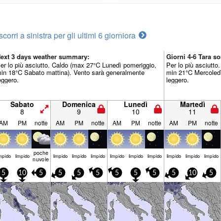
scorri a sinistra per gli ultimi 6 giorni
ora
ext 3 days weather summary:
Giorni 4-6 Tara 
er lo più asciutto. Caldo (max 27°C Lunedì pomeriggio,
Per lo più asciutt
in 18°C Sabato mattina). Vento sarà generalmente
min 21°C Mercoledì
eggero.
leggero.
Sabato
Domenica
Lunedì
Martedì
8
9
10
11
AM
PM
notte
AM
PM
notte
AM
PM
notte
AM
PM
notte
poche
mp­ido
limp­ido
limp­ido
limp­ido
limp­ido
limp­ido
limp­ido
limp­ido
limp­ido
limp­ido
limp­ido
nuvole
5
10
5
5
5
5
5
5
5
5
10
5