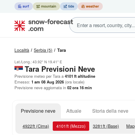
Località
Serbia
(5)
Tara
Lat./Long.:
43.92° N
19.41° E
Tara Previsioni Neve
Previsione meteo per Tara a
4101
ft
altitudine
Emesso:
1 am 08 Aug 2026
(ora locale)
Previsione neve aggiornata in
02
ora
16
min
Previsione neve
Attuale
Storia della neve
4922
ft
(Cima)
4101
ft
(Mezzo)
3281
ft
(Base)
Map