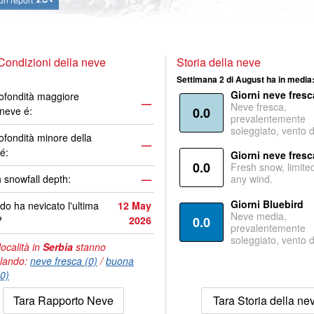
Condizioni della neve
Storia della neve
Settimana 2 di August ha in media
Giorni neve fresc
ofondità maggiore
—
Neve fresca,
 neve é:
0.0
prevalentemente
soleggiato, vento 
ofondità minore della
—
é:
Giorni neve fresc
0.0
Fresh snow, limite
 snowfall depth:
—
any wind.
Giorni Bluebird
o ha nevicato l'ultima
12 May
Neve media,
?
2026
0.0
prevalentemente
soleggiato, vento 
località in
Serbia
stanno
lando:
neve fresca (0)
/
buona
(0)
Tara Rapporto Neve
Tara Storia della ne