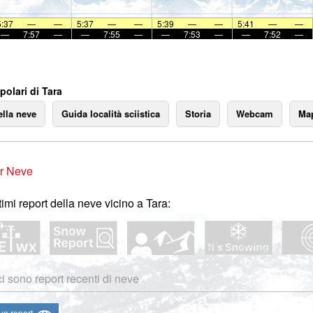
5:37
—
—
5:37
—
—
5:39
—
—
5:41
—
—
—
7:57
—
—
7:55
—
—
7:53
—
—
7:52
—
olari di Tara
ella neve
Guida località sciistica
Storia
Webcam
Map
r Neve
ltimi report della neve vicino a Tara:
i sono report recenti di neve
 un report