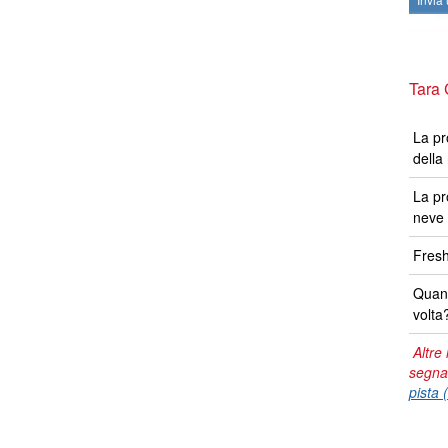
Tara 
La pr
della
La pr
neve 
Fresh
Quand
volta
Altre 
segna
pista 