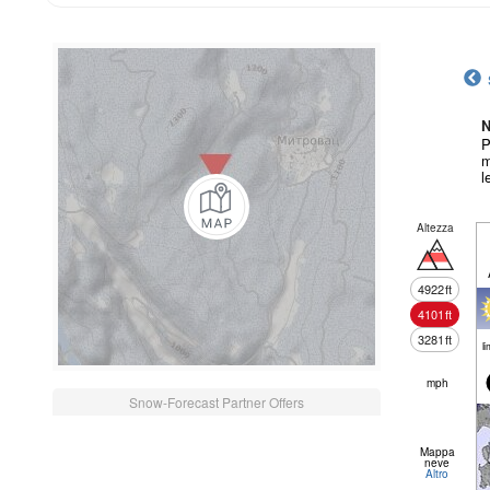
N
P
m
l
Altezza
4922
ft
4101
ft
3281
ft
li
mph
Snow-Forecast Partner Offers
Mappa
neve
Altro