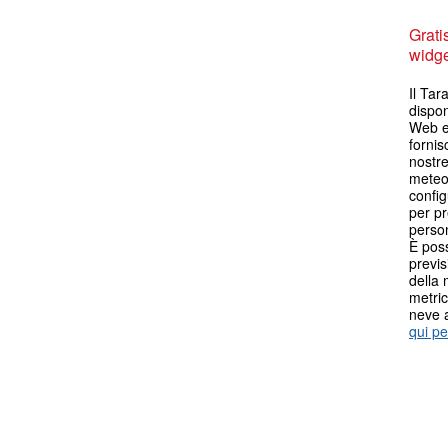
Grati
widget
Il Tar
dispon
Web es
fornis
nostre
meteo.
config
per pr
person
È poss
previs
della 
metric
neve 
qui pe