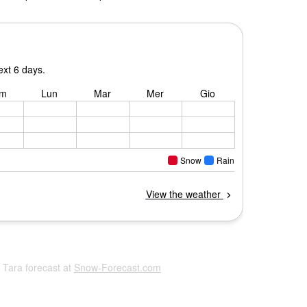
l Tara forecast at
Snow-Forecast.com