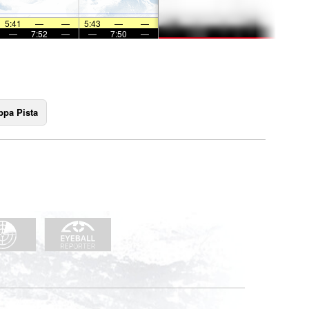
5:41
—
—
5:43
—
—
—
7:52
—
—
7:50
—
pa Pista