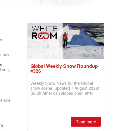
:
a
debole.
a
Global Weekly Snow Roundup
d sun,
#326
Weekly Snow News for the Global
snow scene, updated 7 August 2026:
South American slopes open after
huge snowfalls, New Zealand posts
debole.
best conditions of season so far,
Australian areas open most terrain of
2026, northern hemisphere down to
two outdoor areas still open.
Read more
ve