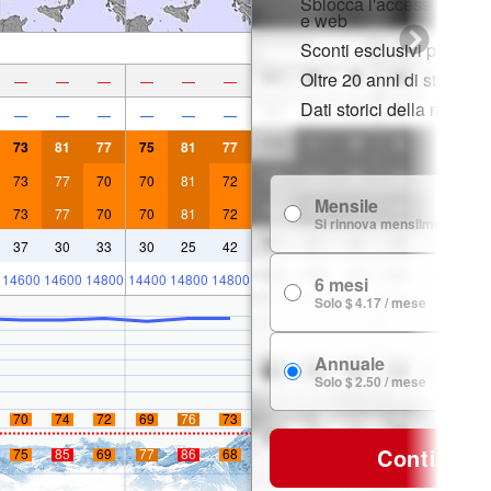
Sblocca l'accesso compl
e web
Sconti esclusivi per i m
Oltre 20 anni di storia d
—
—
—
—
—
—
Dati storici della neve
—
—
—
—
—
—
73
81
77
75
81
77
73
77
70
70
81
72
Mensile
73
77
70
70
81
72
Si rinnova mensilmente
37
30
33
30
25
42
14600
14600
14800
14400
14800
14800
6 mesi
Solo $ 4.17 / mese
Annuale
Solo $ 2.50 / mese
70
74
72
69
76
73
Continua
75
85
69
77
86
68