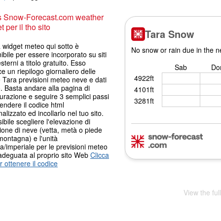
s Snow-Forecast.com weather
 per il tho sito
a widget meteo qui sotto è
ibile per essere incorporato su siti
terni a titolo gratuito. Esso
ce un riepilogo giornaliero delle
 Tara previsioni meteo neve e dati
 Basta andare alla pagina di
urazione e seguire 3 semplici passi
endere il codice html
alizzato ed incollarlo nel tuo sito.
ibile scegliere l'elevazione di
ione di neve (vetta, metà o piede
montagna) e l'unità
a/imperiale per le previsioni meteo
adeguata al proprio sito Web
Clicca
r ottenere il codice
View the ful