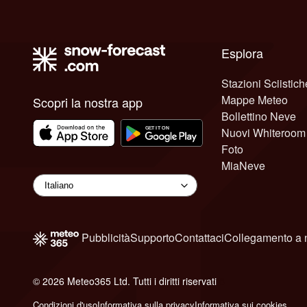
Esplora
Stazioni Sciistich
Mappe Meteo
Scopri la nostra app
Bollettino Neve
Nuovi Whiteroom
Foto
MiaNeve
Pubblicità
Supporto
Contattaci
Collegamento a 
© 2026 Meteo365 Ltd. Tutti i diritti riservati
8
Condizioni d'uso
Informativa sulla privacy
Informativa sui cookies