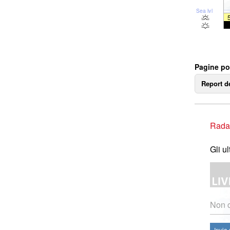
Sea lvl
Pagine pop
Report d
Rada
Gli u
Non c
Invia