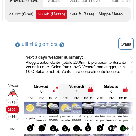
Previsione neve
Attuale
Storia della neve
Informazioni sul
4134
ft
(Cima)
2809
ft
(Mezzo)
1486
ft
(Base)
Mappe Meteo
ultimi 6 giorni
ora
Oraria
Next 3 days weather summary:
Gi
Pioggia abbondante (totale 26.0mm), più pesante durante
Pio
Venerdì notte. Caldo (max 24°C Venerdì pomeriggio, min
not
18°C Sabato notte). Vento sarà generalmente leggero.
Mar
Altezza
Giovedì
Venerdì
Sabato
6
7
8
AM
PM
notte
AM
PM
notte
AM
PM
notte
A
4134
ft
2809
ft
rischio
poche
pioggia
rischio
rischio
rischio
1486
ft
rovesci
rovesci
limp­ido
limp­
temporale
pioggia
nuvole
pioggia
moderata
temporale
temporale
temporale
mph
5
5
5
5
5
5
5
10
10
1