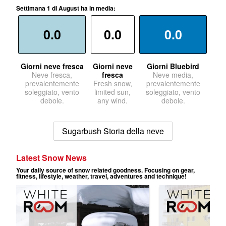
Settimana 1 di August ha in media:
0.0
0.0
0.0
Giorni neve fresca
Giorni neve
Giorni Bluebird
Neve fresca,
fresca
Neve media,
prevalentemente
Fresh snow,
prevalentemente
soleggiato, vento
limited sun,
soleggiato, vento
debole.
any wind.
debole.
Sugarbush Storia della neve