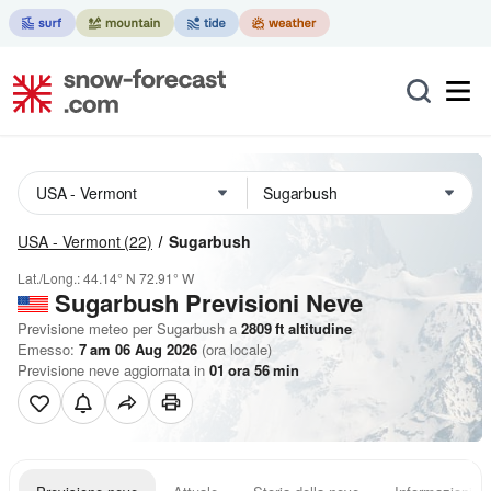
USA - Vermont
(22)
Sugarbush
Lat./Long.:
44.14° N
72.91° W
Sugarbush Previsioni Neve
Previsione meteo per Sugarbush a
2809
ft
altitudine
Emesso:
7 am 06 Aug 2026
(ora locale)
Previsione neve aggiornata in
01
ora
56
min