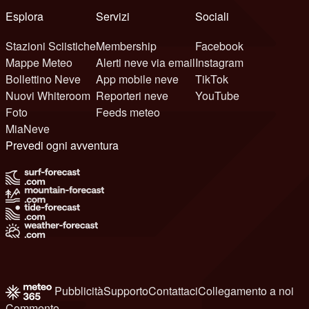
Esplora
Servizi
Sociali
Stazioni Sciistiche
Membership
Facebook
Mappe Meteo
Alerti neve via email
Instagram
Bollettino Neve
App mobile neve
TikTok
Nuovi Whiteroom
Reporteri neve
YouTube
Foto
Feeds meteo
MiaNeve
Prevedi ogni avventura
Pubblicità
Supporto
Contattaci
Collegamento a noi
Commento