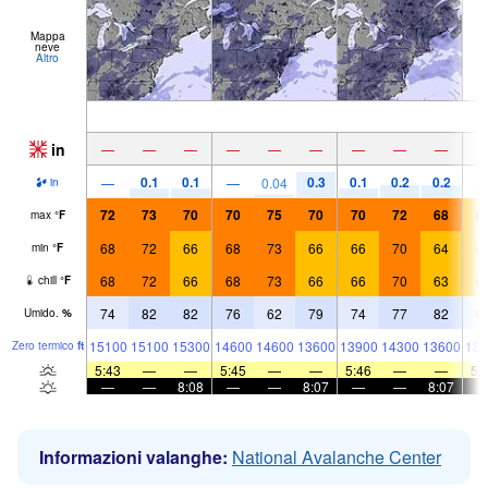
Mappa
neve
Altro
in
—
—
—
—
—
—
—
—
—
0.1
0.1
0.3
0.1
0.2
0.2
—
—
0.04
in
72
73
70
70
75
70
70
72
68
6
max
°
F
68
72
66
68
73
66
66
70
64
6
min
°
F
68
72
66
68
73
66
66
70
63
6
chill
°
F
74
82
82
76
62
79
74
77
82
6
Umido.
%
15100
15100
15300
14600
14600
13600
13900
14300
13600
133
Zero termico
ft
5:43
—
—
5:45
—
—
5:46
—
—
5:
—
—
8:08
—
—
8:07
—
—
8:07
Informazioni valanghe:
National Avalanche Center