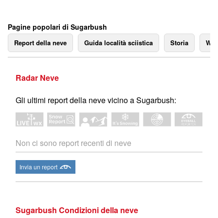
Pagine popolari di Sugarbush
Report della neve
Guida località sciistica
Storia
We
Radar Neve
Gli ultimi report della neve vicino a Sugarbush:
Non ci sono report recenti di neve
Invia un report
Sugarbush Condizioni della neve