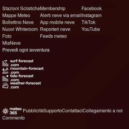
Stazioni Sciistiche
Membership
Facebook
Mappe Meteo
Alerti neve via email
Instagram
Bollettino Neve
App mobile neve
TikTok
Nuovi Whiteroom
Reporteri neve
YouTube
Foto
Feeds meteo
MiaNeve
Prevedi ogni avventura
Pubblicità
Supporto
Contattaci
Collegamento a noi
Commento