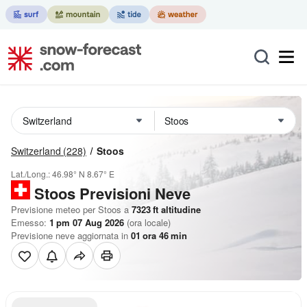
Switzerland
(228)
Stoos
Lat./Long.:
46.98° N
8.67° E
Stoos Previsioni Neve
Previsione meteo per Stoos a
7323
ft
altitudine
Emesso:
1 pm 07 Aug 2026
(ora locale)
Previsione neve aggiornata in
01
ora
46
min