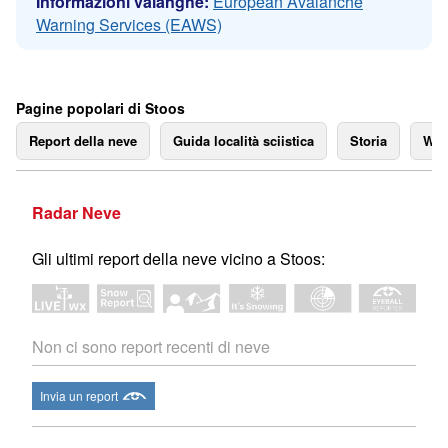
Informazioni valanghe:
European Avalanche
Warning Services (EAWS)
Pagine popolari di Stoos
Report della neve
Guida località sciistica
Storia
We
Radar Neve
Gli ultimi report della neve vicino a Stoos:
Non ci sono report recenti di neve
Invia un report