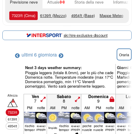
Previsione neve
Attuale
Storia della neve
Informazioni
7323
ft
(Cima)
6139
ft
(Mezzo)
4954
ft
(Base)
Mappe Meteo
ski hire exclusive discount
ultimi 6 giorni
ora
Oraria
Next 3 days weather summary:
Giorni 4
Pioggia leggera (totale 8.0mm), per lo più che cade
Pioggia a
Domenica notte. Temperature moderate (max 17°C
Martedì n
Domenica pomeriggio, min 11°C Venerdì
pomeriggi
pomeriggio). Vento sarà generalmente leggero.
generalme
Altezza
Ven
Sabato
Domenica
Lun
7
8
9
1
PM
notte
AM
PM
notte
AM
PM
notte
AM
P
7323
ft
6139
ft
rischio
rischio
poche
poche
risc
4954
ft
rovesci
rovesci
rovesci
rovesci
limp­ido
temporale
pioggia
temporale
pioggia
nuvole
nuvole
pioggia
pioggia
tem