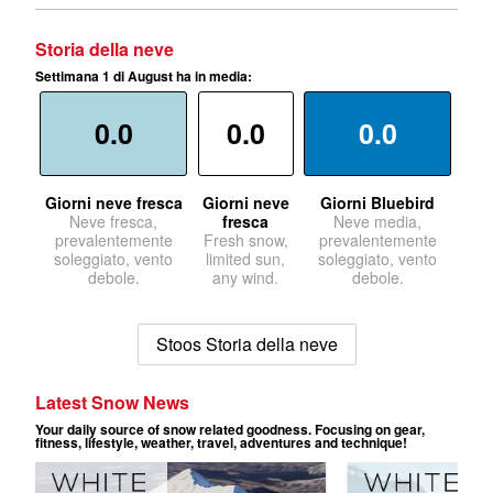
Storia della neve
Settimana 1 di August ha in media:
0.0
0.0
0.0
Giorni neve fresca
Giorni neve
Giorni Bluebird
Neve fresca,
fresca
Neve media,
prevalentemente
Fresh snow,
prevalentemente
soleggiato, vento
limited sun,
soleggiato, vento
debole.
any wind.
debole.
Stoos Storia della neve