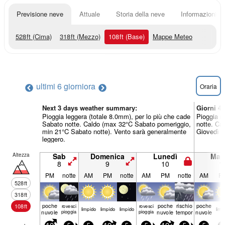
Previsione neve
Attuale
Storia della neve
Informazioni sul
528
ft
(Cima)
318
ft
(Mezzo)
108
ft
(Base)
Mappe Meteo
ultimi 6 giorni
ora
Oraria
Next 3 days weather summary:
Giorni 4
Pioggia leggera (totale 8.0mm), per lo più che cade
Pioggia m
Sabato notte. Caldo (max 32°C Sabato pomeriggio,
notte. Ca
min 21°C Sabato notte). Vento sarà generalmente
Giovedì n
leggero.
Altezza
Sab
Domenica
Lunedì
Mart
8
9
10
1
PM
notte
AM
PM
notte
AM
PM
notte
AM
P
528
ft
318
ft
poche
poche
rischio
poche
108
ft
rovesci
rovesci
limp­ido
limp­ido
limp­ido
limp­
nuvole
pioggia
pioggia
nuvole
temporale
nuvole