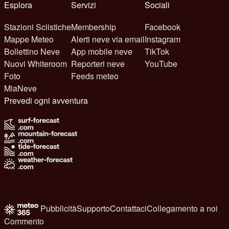
Esplora
Servizi
Sociali
Stazioni Sciistiche
Membership
Facebook
Mappe Meteo
Alerti neve via email
Instagram
Bollettino Neve
App mobile neve
TikTok
Nuovi Whiteroom
Reporteri neve
YouTube
Foto
Feeds meteo
MiaNeve
Prevedi ogni avventura
Pubblicità
Supporto
Contattaci
Collegamento a noi
Commento