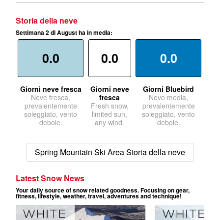
Storia della neve
Settimana 2 di August ha in media:
0.0
0.0
0.0
Giorni neve fresca
Giorni neve
Giorni Bluebird
Neve fresca,
fresca
Neve media,
prevalentemente
Fresh snow,
prevalentemente
soleggiato, vento
limited sun,
soleggiato, vento
debole.
any wind.
debole.
Spring Mountain Ski Area Storia della neve