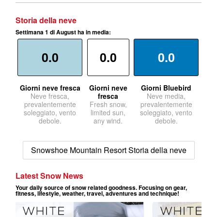
Storia della neve
Settimana 1 di August ha in media:
0.0
0.0
0.0
Giorni neve fresca
Giorni neve
Giorni Bluebird
Neve fresca,
fresca
Neve media,
prevalentemente
Fresh snow,
prevalentemente
soleggiato, vento
limited sun,
soleggiato, vento
debole.
any wind.
debole.
Snowshoe Mountain Resort Storia della neve