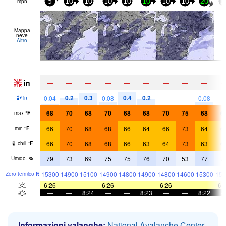
mph
5
10
10
10
10
10
10
10
20
1
Mappa
neve
Altro
in
—
—
—
—
—
—
—
—
—
0.2
0.3
0.4
0.2
0.04
0.08
—
—
0.08
in
68
70
68
70
68
68
70
75
68
6
max
°
F
66
70
68
68
66
64
66
73
64
6
min
°
F
66
70
68
68
66
63
64
73
63
6
chill
°
F
79
73
69
75
75
76
70
53
77
7
Umido.
%
15300
14900
15100
14900
14800
14900
14800
14600
15300
157
Zero termico
ft
6:26
—
—
6:26
—
—
6:26
—
—
6:
—
—
8:24
—
—
8:23
—
—
8:22
Informazioni valanghe:
National Avalanche Center