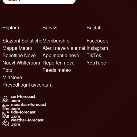
Esplora
Servizi
Sociali
Stazioni Sciistiche
Membership
Facebook
Mappe Meteo
Alerti neve via email
Instagram
Bollettino Neve
App mobile neve
TikTok
Nuovi Whiteroom
Reporteri neve
YouTube
Foto
Feeds meteo
MiaNeve
Prevedi ogni avventura