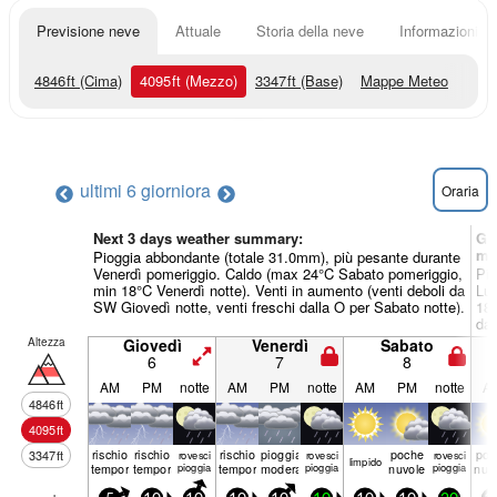
Previsione neve
Attuale
Storia della neve
Informazioni sul
4846
ft
(Cima)
4095
ft
(Mezzo)
3347
ft
(Base)
Mappe Meteo
ultimi 6 giorni
ora
Oraria
Next 3 days weather summary:
Gi
me
Pioggia abbondante (totale 31.0mm), più pesante durante
Venerdì pomeriggio. Caldo (max 24°C Sabato pomeriggio,
Pio
min 18°C Venerdì notte). Venti in aumento (venti deboli da
Lun
SW Giovedì notte, venti freschi dalla O per Sabato notte).
18°
da 
Mar
Altezza
Giovedì
Venerdì
Sabato
6
7
8
AM
PM
notte
AM
PM
notte
AM
PM
notte
A
4846
ft
4095
ft
rischio
rischio
rischio
pioggia
poche
poc
3347
ft
rovesci
rovesci
rovesci
limp­ido
temporale
temporale
pioggia
temporale
moderata
pioggia
nuvole
pioggia
nuv