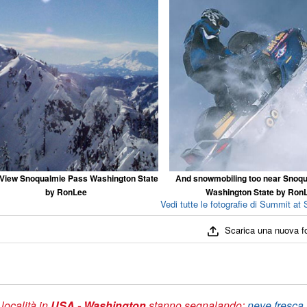
 View Snoqualmie Pass Washington State
And snowmobiling too near Snoqu
by RonLee
Washington State by Ron
Vedi tutte le fotografie di Summit at
Scarica una nuova f
 località in
USA - Washington
stanno segnalando:
neve fresca 