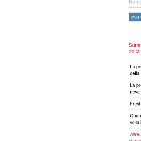
Non c
Invia
Summ
della
La pr
della
La pr
neve 
Fresh
Quand
volta
Altre 
stann