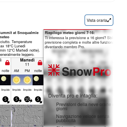
Vista oraria
 Summit at Snoqualmie
Riepilogo meteo giorni 7-16:
meteo
Ti interessa la previsione a 16 giorni? Sblocca la
sciutto. Temperature
previsione completa e molte altre funzionalità
ax 18°C Lunedì
diventando membro Pro.
min 12°C Martedì notte).
generalmente leggero.
ì
Martedì
11
Snow
Pro
notte
AM
PM
notte
limp­ido
limp­ido
limp­ido
limp­ido
Diventa pro e intaglia:
5
5
10
5
Previsioni della neve orarie e a 16
giorni
Navigazione veloce senza
pubblicità