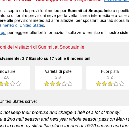
ella sopra da le previsioni meteo per
Summit at Snoqualmie
a specifi
tono di fornire previsioni neve per la vetta, l'area intermedia e a valle d
re alle previsioni meteo ad altre altezze, per spostarti usa tab sopra la
 meteo di United States
.
 qui
per leggere ulteriori informazioni sullo zero termico e il nostro sis
ni dei visitatori di Summit at Snoqualmie
sivamente:
2.7
Basato su
17
voti e
6
recensioni
nowsure
Varietà di piste
Fuoripista
2.8
2.9
3.2
nited States scrive:
 not keep their promise and charge a hell of a lot of money!
ht a 2nd half season and next year whole season pass on Mar-1s
ed to cover my ski at this place for end of 19/20 season and th