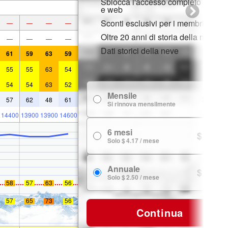
Sblocca l'accesso completo su app
e web
Sconti esclusivi per i membri
—
—
—
—
Oltre 20 anni di storia della neve
—
—
—
—
Dati storici della neve
61
59
63
59
55
55
63
54
54
54
63
52
Mensile
$ 7.99
57
62
48
61
Si rinnova mensilmente
14400
13900
13900
14600
6 mesi
$ 24.99
Solo $ 4.17 / mese
Annuale
$ 29.99
Solo $ 2.50 / mese
58
57
63
56
57
65
73
56
Continua