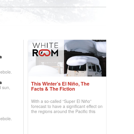
:
a
debole.
a
This Winter’s El Niño, The
d sun,
Facts & The Fiction
With a so-called “Super El Niño”
forecast to have a significant effect on
the regions around the Pacific this
winter, the question skiers are asking
debole.
is simple: book now or wait, and
where are the best odds?