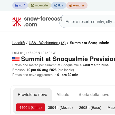
Località
USA - Washington
(15)
Summit at Snoqualmie
Lat./Long.:
47.42° N
121.42° W
Summit at Snoqualmie Previsio
Previsione meteo per Summit at Snoqualmie a
4400
ft
altitudine
Emesso:
10 pm 06 Aug 2026
(ora locale)
Previsione neve aggiornata in
01
ora
30
min
Previsione neve
Attuale
Storia della neve
4400
ft
(Cima)
3504
ft
(Mezzo)
2608
ft
(Base)
Map