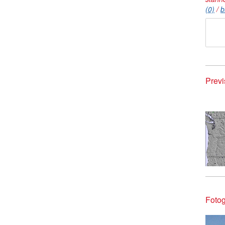
(0)
/
b
Previ
Fotog