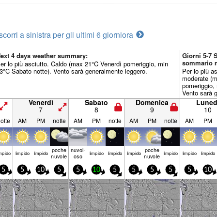
scorri a sinistra per gli ultimi 6 giorni
ora
ext 4 days weather summary:
Giorni 5-7
sommario 
er lo più asciutto. Caldo (max 21°C Venerdì pomeriggio, min
3°C Sabato notte). Vento sarà generalmente leggero.
Per lo più a
moderate (m
pomeriggio, 
Vento sarà 
Venerdì
Sabato
Domenica
Luned
7
8
9
10
otte
AM
PM
notte
AM
PM
notte
AM
PM
notte
AM
PM
poche
nuvol-
poche
mp­ido
limp­ido
limp­ido
limp­ido
limp­ido
limp­ido
limp­ido
limp­ido
limp­ido
nuvole
oso
nuvole
5
5
10
5
5
10
5
5
5
5
5
10