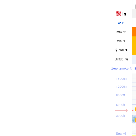
in
in
max
°
F
min
°
F
chill
°
F
Umido.
%
1
Zero termico
ft
15000ft
12000ft
9000ft
6000ft
3000ft
Sea lvl