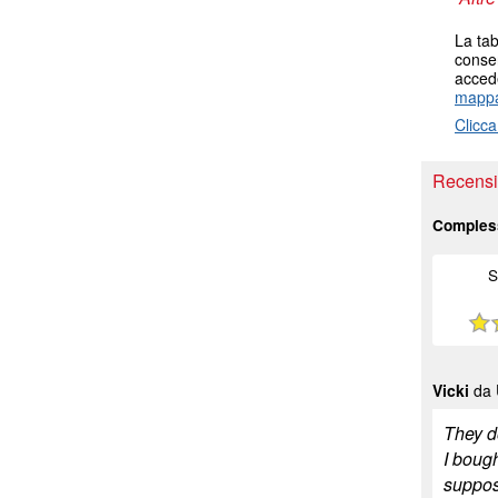
La tab
consen
accede
mappa
Clicca
Recensio
Comples
S
Vicki
da U
They do
I boug
suppos