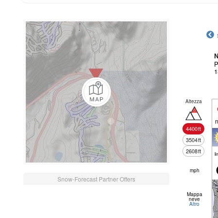
N
P
1
Altezza
n
4400
ft
3504
ft
2608
ft
li
mph
Snow-Forecast Partner Offers
Mappa
neve
Altro