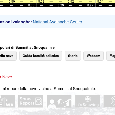
—
5:50
—
—
5:52
—
—
5:52
—
—
5:54
—
—
—
—
8:30
—
—
8:29
—
—
8:27
—
—
azioni valanghe:
National Avalanche Center
polari di Summit at Snoqualmie
ella neve
Guida località sciistica
Storia
Webcam
Map
r Neve
ltimi report della neve vicino a Summit at Snoqualmie: