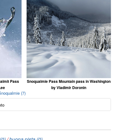
almit Pass
Snoqualmie Pass Mountain pass in Washington
Lee
by Vladimir Doronin
 Snoqualmie (7)
oto
(0)
/
buona pista (0)