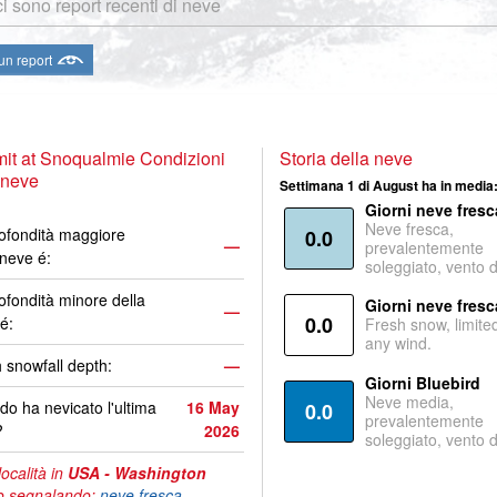
i sono report recenti di neve
 un report
it at Snoqualmie Condizioni
Storia della neve
 neve
Settimana 1 di August ha in media
Giorni neve fresc
Neve fresca,
ofondità maggiore
0.0
—
prevalentemente
 neve é:
soleggiato, vento 
ofondità minore della
Giorni neve fresc
—
0.0
é:
Fresh snow, limite
any wind.
 snowfall depth:
—
Giorni Bluebird
Neve media,
o ha nevicato l'ultima
16 May
0.0
prevalentemente
?
2026
soleggiato, vento 
località in
USA - Washington
o segnalando:
neve fresca