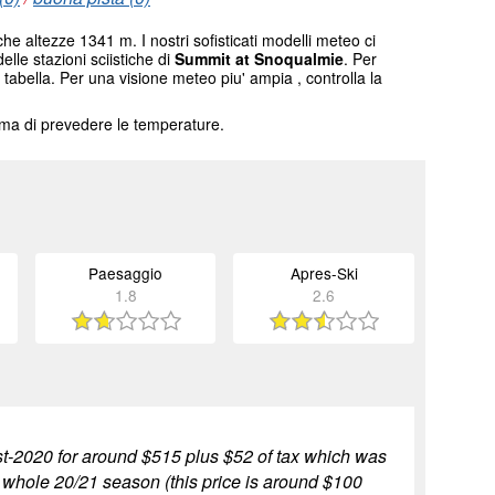
che altezze 1341 m. I nostri sofisticati modelli meteo ci
elle stazioni sciistiche di
Summit at Snoqualmie
. Per
 tabella. Per una visione meteo piu' ampia , controlla la
tema di prevedere le temperature.
Paesaggio
Apres-Ski
1.8
2.6
t-2020 for around $515 plus $52 of tax which was
e whole 20/21 season (this price is around $100