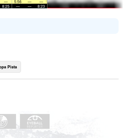
—
5:56
—
—
8:25
—
—
8:23
pa Pista