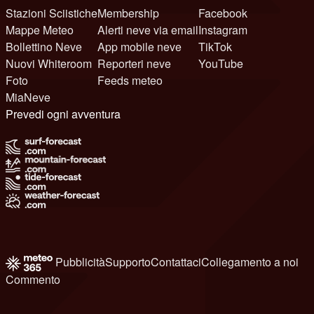
Stazioni Sciistiche
Membership
Facebook
Mappe Meteo
Alerti neve via email
Instagram
Bollettino Neve
App mobile neve
TikTok
Nuovi Whiteroom
Reporteri neve
YouTube
Foto
Feeds meteo
MiaNeve
Prevedi ogni avventura
Pubblicità
Supporto
Contattaci
Collegamento a noi
Commento