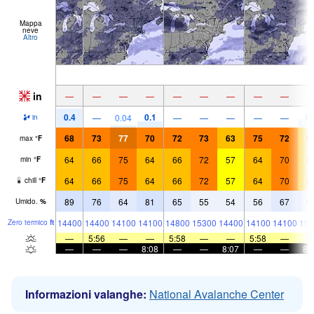
Mappa
neve
Altro
in
—
—
—
—
—
—
—
—
—
0.4
0.1
0.
—
0.04
—
—
—
—
—
in
68
73
77
70
72
73
63
75
72
6
max
°
F
64
66
75
64
66
72
57
64
70
6
min
°
F
64
66
75
64
66
72
57
64
70
6
chill
°
F
89
76
64
81
65
55
54
56
67
9
Umido.
%
14400
14400
14100
14100
14800
15300
14400
14100
14100
151
Zero termico
ft
—
5:56
—
—
5:58
—
—
5:58
—
—
—
—
8:08
—
—
8:07
—
—
8:
Informazioni valanghe:
National Avalanche Center