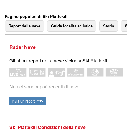
Pagine popolari di Ski Plattekill
Report della neve
Guida località sciistica
Storia
We
Radar Neve
Gli ultimi report della neve vicino a Ski Plattekill:
Non ci sono report recenti di neve
Invia un report
Ski Plattekill Condizioni della neve