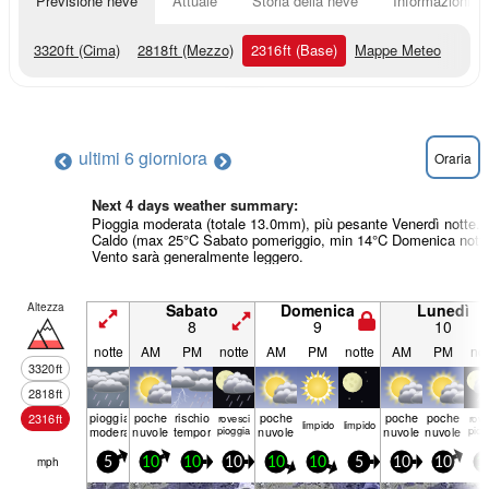
Previsione neve
Attuale
Storia della neve
Informazioni sul
3320
ft
(Cima)
2818
ft
(Mezzo)
2316
ft
(Base)
Mappe Meteo
ultimi 6 giorni
ora
Oraria
Next 4 days weather summary:
Pioggia moderata (totale 13.0mm), più pesante Venerdì notte.
Caldo (max 25°C Sabato pomeriggio, min 14°C Domenica notte
Vento sarà generalmente leggero.
Altezza
Sabato
Domenica
Lunedì
8
9
10
notte
AM
PM
notte
AM
PM
notte
AM
PM
not
3320
ft
2818
ft
pioggia
poche
rischio
poche
poche
poche
2316
ft
rovesci
rove
limp­ido
limp­ido
moderata
nuvole
temporale
pioggia
nuvole
nuvole
nuvole
piog
mph
5
10
10
10
10
10
5
10
10
1