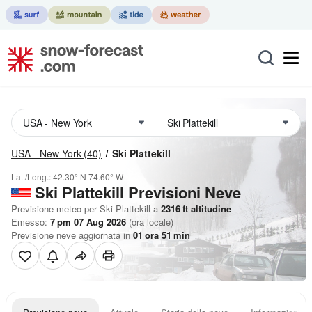
USA - New York
(40)
Ski Plattekill
Lat./Long.:
42.30° N
74.60° W
Ski Plattekill Previsioni Neve
Previsione meteo per Ski Plattekill a
2316
ft
altitudine
Emesso:
7 pm 07 Aug 2026
(ora locale)
Previsione neve aggiornata in
01
ora
51
min