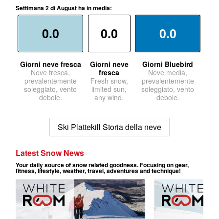
Settimana 2 di August ha in media:
0.0
0.0
0.0
Giorni neve fresca
Giorni neve
Giorni Bluebird
Neve fresca,
fresca
Neve media,
prevalentemente
Fresh snow,
prevalentemente
soleggiato, vento
limited sun,
soleggiato, vento
debole.
any wind.
debole.
Ski Plattekill Storia della neve