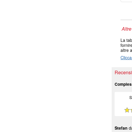
Altre
La tab
fornir
altre 
Clicca
Recensio
Comples
S
Stefan
da