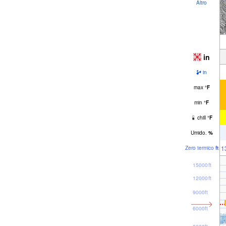
Altro
in
in
max
°
F
min
°
F
chill
°
F
Umido.
%
1
Zero termico
ft
15000ft
12000ft
9000ft
6000ft