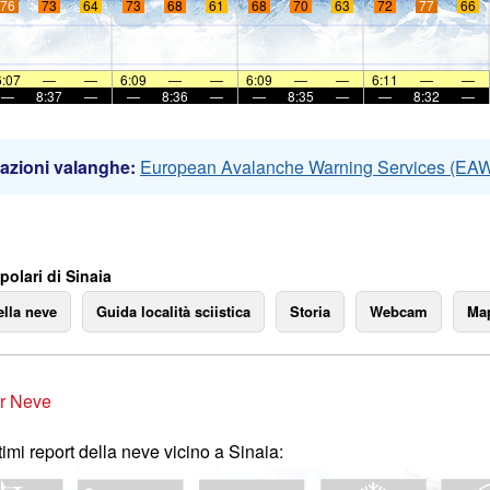
76
73
64
73
68
61
68
70
63
72
77
66
6:07
—
—
6:09
—
—
6:09
—
—
6:11
—
—
—
8:37
—
—
8:36
—
—
8:35
—
—
8:32
—
azioni valanghe:
European Avalanche Warning Services (EA
olari di Sinaia
ella neve
Guida località sciistica
Storia
Webcam
Map
r Neve
ltimi report della neve vicino a Sinaia: