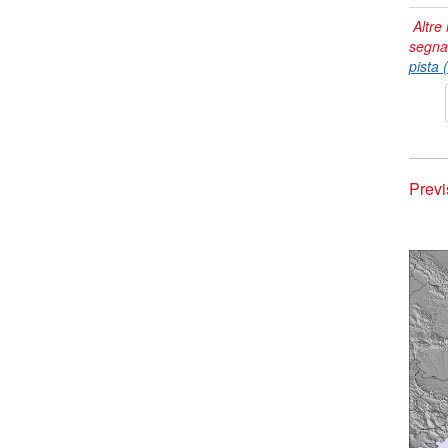
Altre 
segna
pista 
Previ