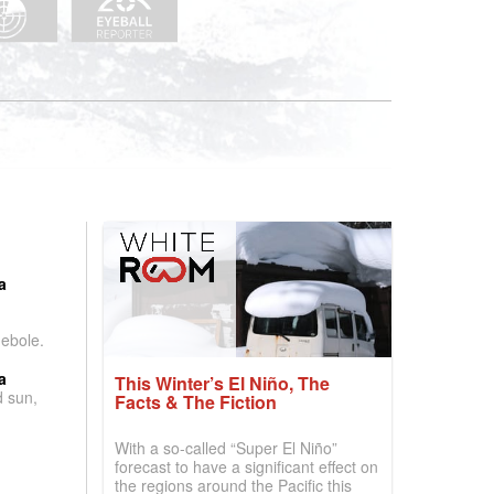
:
a
debole.
a
This Winter’s El Niño, The
d sun,
Facts & The Fiction
With a so-called “Super El Niño”
forecast to have a significant effect on
the regions around the Pacific this