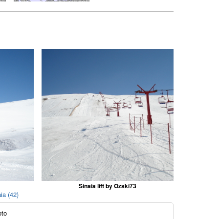
Sinaia lift by Ozski73
aia (42)
oto