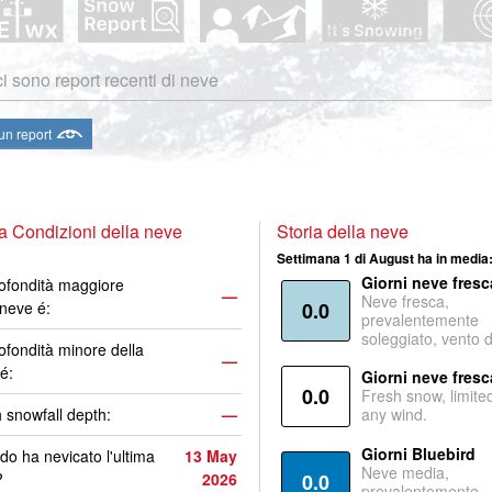
i sono report recenti di neve
 un report
a Condizioni della neve
Storia della neve
Settimana 1 di August ha in media
Giorni neve fresc
ofondità maggiore
—
Neve fresca,
 neve é:
0.0
prevalentemente
soleggiato, vento 
ofondità minore della
—
é:
Giorni neve fresc
0.0
Fresh snow, limite
 snowfall depth:
—
any wind.
Giorni Bluebird
o ha nevicato l'ultima
13 May
Neve media,
?
2026
0.0
prevalentemente