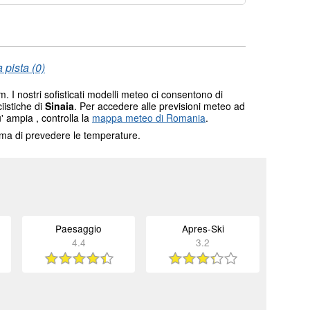
 pista (0)
. I nostri sofisticati modelli meteo ci consentono di
ciistiche di
Sinaia
. Per accedere alle previsioni meteo ad
' ampia , controlla la
mappa meteo di Romania
.
tema di prevedere le temperature.
Paesaggio
Apres-Ski
4.4
3.2