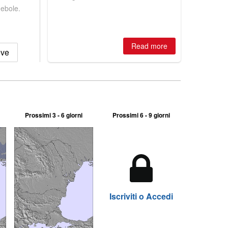
winter, the question skiers are asking
debole.
is simple: book now or wait, and
where are the best odds?
Read more
eve
Prossimi 3 - 6 giorni
Prossimi 6 - 9 giorni
Iscriviti o Accedi