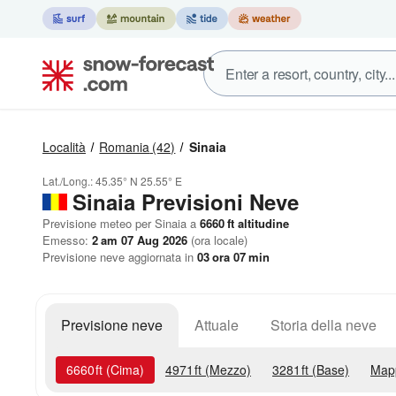
Località
Romania
(42)
Sinaia
Lat./Long.:
45.35° N
25.55° E
Sinaia Previsioni Neve
Previsione meteo per Sinaia a
6660
ft
altitudine
Emesso:
2 am 07 Aug 2026
(ora locale)
Previsione neve aggiornata in
03
ora
07
min
Previsione neve
Attuale
Storia della neve
6660
ft
(Cima)
4971
ft
(Mezzo)
3281
ft
(Base)
Map