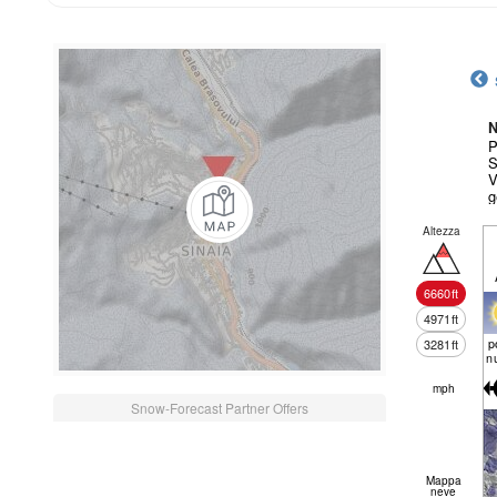
N
P
S
V
g
Altezza
6660
ft
4971
ft
p
3281
ft
n
mph
Snow-Forecast Partner Offers
Mappa
neve