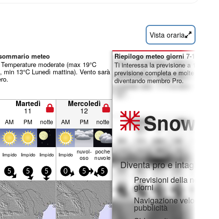
Vista oraria
a sommario meteo
Riepilogo meteo giorni 7-16:
o. Temperature moderate (max 19°C
Ti interessa la previsione a 16 giorni
, min 13°C Lunedì mattina). Vento sarà
previsione completa e molte altre fun
ro.
diventando membro Pro.
Martedì
Mercoledì
11
12
Snow
Pr
AM
PM
notte
AM
PM
notte
nuvol-
poche
limp­ido
limp­ido
limp­ido
limp­ido
oso
nuvole
Diventa pro e intaglia:
5
5
5
0
5
5
Previsioni della neve ora
giorni
Navigazione veloce sen
pubblicità