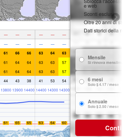
Sblocca l'accesso compl
e web
Sconti esclusivi per i m
Oltre 20 anni di storia d
Dati storici della neve
—
—
—
—
—
—
—
—
—
—
—
—
61
66
66
63
64
63
Mensile
61
64
64
63
63
57
Si rinnova mensilmente
61
64
64
63
63
57
6 mesi
44
43
38
41
53
54
Solo $ 4.17 / mese
13800
13900
14400
14400
14300
14300
Annuale
Solo $ 2.50 / mese
61
65
65
63
64
60
Continua