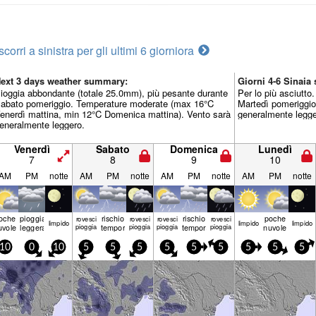
scorri a sinistra per gli ultimi 6 giorni
ora
ext 3 days weather summary:
Giorni 4-6 Sinai
ioggia abbondante (totale 25.0mm), più pesante durante
Per lo più asciutt
abato pomeriggio. Temperature moderate (max 16°C
Martedì pomeriggio
enerdì mattina, min 12°C Domenica mattina). Vento sarà
generalmente legge
eneralmente leggero.
Venerdì
Sabato
Domenica
Lunedì
7
8
9
10
AM
PM
notte
AM
PM
notte
AM
PM
notte
AM
PM
notte
oche
pioggia
rischio
rischio
poche
rovesci
rovesci
rovesci
rovesci
limp­ido
limp­ido
limp­ido
uvole
leggera
pioggia
temporale
pioggia
pioggia
temporale
pioggia
nuvole
10
0
10
5
5
5
5
5
5
5
5
5