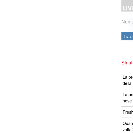
Non c
Invia
Sinai
La pr
della
La pr
neve 
Fresh
Quand
volta