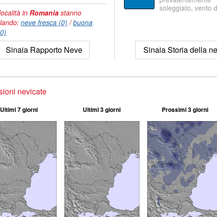
soleggiato, vento 
località in
Romania
stanno
lando:
neve fresca (0)
/
buona
(0)
Sinaia Rapporto Neve
Sinaia Storia della n
sioni nevicate
Ultimi 7 giorni
Ultimi 3 giorni
Prossimi 3 giorni