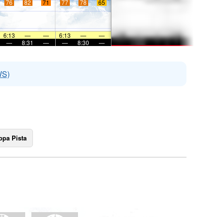
76
82
71
77
78
65
6:13
—
—
6:13
—
—
—
8:31
—
—
8:30
—
WS)
pa Pista