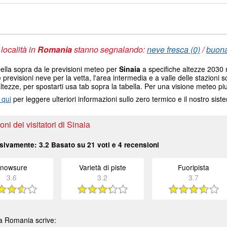
 località in
Romania
stanno segnalando:
neve fresca (0)
/
buona
ella sopra da le previsioni meteo per
Sinaia
a specifiche altezze 2030 m
e previsioni neve per la vetta, l'area intermedia e a valle delle stazioni s
altezze, per spostarti usa tab sopra la tabella. Per una visione meteo piu
 qui
per leggere ulteriori informazioni sullo zero termico e il nostro sis
ni dei visitatori di Sinaia
sivamente:
3.2
Basato su
21
voti e
4
recensioni
nowsure
Varietà di piste
Fuoripista
3.6
3.2
3.7
 Romania scrive: