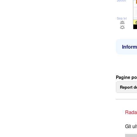
3000ft
Sea lvl
Inform
Pagine pop
Report d
Rada
Gli u