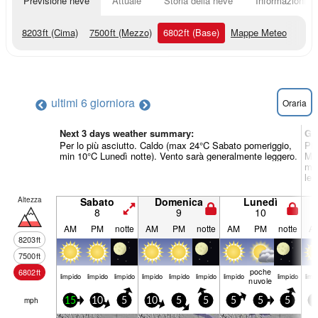
Previsione neve
Attuale
Storia della neve
Informazioni sul
8203
ft
(Cima)
7500
ft
(Mezzo)
6802
ft
(Base)
Mappe Meteo
ultimi 6 giorni
ora
Oraria
Next 3 days weather summary:
Gi
Per lo più asciutto. Caldo (max 24°C Sabato pomeriggio,
Pio
min 10°C Lunedì notte). Vento sarà generalmente leggero.
Mer
min
leg
Altezza
Sabato
Domenica
Lunedì
8
9
10
AM
PM
notte
AM
PM
notte
AM
PM
notte
A
8203
ft
7500
ft
poche
6802
ft
limp­ido
limp­ido
limp­ido
limp­ido
limp­ido
limp­ido
limp­ido
limp­ido
limp­
nuvole
mph
15
10
5
10
5
5
5
5
5
5