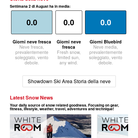
Settimana 2 di August ha in media:
0.0
0.0
0.0
Giorni neve fresca
Giorni neve
Giorni Bluebird
Neve fresca,
fresca
Neve media,
prevalentemente
Fresh snow,
prevalentemente
soleggiato, vento
limited sun,
soleggiato, vento
debole.
any wind.
debole.
Showdown Ski Area Storia della neve