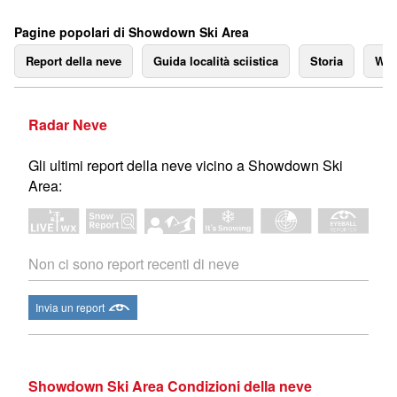
Pagine popolari di Showdown Ski Area
Report della neve
Guida località sciistica
Storia
We
Radar Neve
Gli ultimi report della neve vicino a Showdown Ski
Area:
Non ci sono report recenti di neve
Invia un report
Showdown Ski Area Condizioni della neve