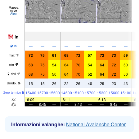
Mappa
neve
Altro
in
—
—
—
—
—
—
—
—
—
—
—
—
—
—
—
—
—
—
in
72
75
61
68
72
57
72
73
59
6
max
°
F
68
75
54
64
70
54
64
72
50
6
min
°
F
68
75
50
64
70
52
64
72
50
6
chill
°
F
15
15
26
22
26
40
29
23
43
4
Umido.
%
15400
15700
15600
14600
15100
15700
15300
15600
15100
144
Zero termico
ft
6:09
—
—
6:11
—
—
6:13
—
—
6:
—
8:45
—
—
8:43
—
—
8:42
—
Informazioni valanghe:
National Avalanche Center