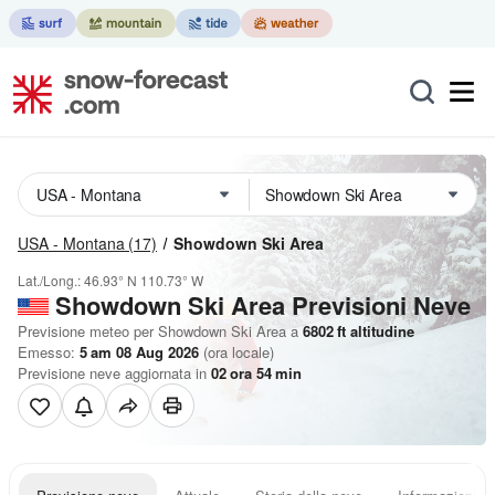
USA - Montana
(17)
Showdown Ski Area
Lat./Long.:
46.93° N
110.73° W
Showdown Ski Area Previsioni Neve
Previsione meteo per Showdown Ski Area a
6802
ft
altitudine
Emesso:
5 am 08 Aug 2026
(ora locale)
Previsione neve aggiornata in
02
ora
54
min