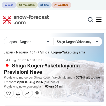
Japan - Nagano
(104)
Shiga Kogen-Yakebitaiyama
Lat./Long.:
36.75° N
138.51° E
Shiga Kogen-Yakebitaiyama
Previsioni Neve
Previsione meteo per Shiga Kogen Yakebitaiyama a
5079
ft
altitudine
Emesso:
2 pm 09 Aug 2026
(ora locale)
Previsione neve aggiornata in
05
ora
34
min