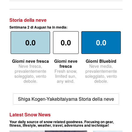
Storia della neve
Settimana 2 di August ha in media:
0.0
0.0
0.0
Giorni neve fresca
Giorni neve
Giorni Bluebird
Neve fresca,
fresca
Neve media,
prevalentemente
Fresh snow,
prevalentemente
soleggiato, vento
limited sun,
soleggiato, vento
debole.
any wind.
debole.
Shiga Kogen-Yakebitaiyama Storia della neve