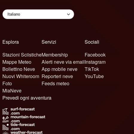
Esplora
Servizi
Sociali
Stazioni Sciistiche
Membership
Facebook
Mappe Meteo
Alerti neve via email
Instagram
Bollettino Neve
App mobile neve
TikTok
Nuovi Whiteroom
Reporteri neve
YouTube
Foto
Feeds meteo
MiaNeve
Prevedi ogni avventura