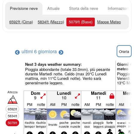
Previsione neve
Attuale
Storia della neve
Informazioni sul
6592
ft
(Cima)
5834
ft
(Mezzo)
5079
ft
(Base)
Mappe Meteo
ultimi 6 giorni
ora
Oraria
Next 3 days weather summary:
Giorni 4
meteo
Pioggia abbondante (totale 33.0mm), più pesante
durante Martedì notte. Caldo (max 20°C Lunedì
Pioggia a
mattina, min 11°C Lunedì notte). Vento sarà
Venerdì m
generalmente leggero.
13°C Merc
Altezza
Dom
Lunedì
Martedì
Merco
9
10
11
1
PM
notte
AM
PM
notte
AM
PM
notte
AM
P
6592
ft
5834
ft
rischio
rischio
poche
poche
nuvol-
pioggia
forte
5079
ft
rovesci
rove
limp­ido
temporale
temporale
nuvole
nuvole
oso
leggera
pioggia
pioggia
piog