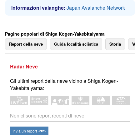
Informazioni valanghe:
Japan Avalanche Network
Pagine popolari di Shiga Kogen-Yakebitaiyama
Report della neve
Guida località sciistica
Storia
We
Radar Neve
Gli ultimi report della neve vicino a Shiga Kogen-
Yakebitaiyama:
Non ci sono report recenti di neve
Invia un report