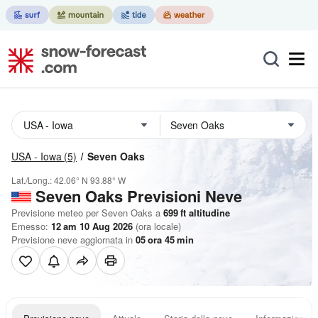
USA - Iowa
(5)
Seven Oaks
Lat./Long.:
42.06° N
93.88° W
Seven Oaks Previsioni Neve
Previsione meteo per Seven Oaks a
699
ft
altitudine
Emesso:
12 am 10 Aug 2026
(ora locale)
Previsione neve aggiornata in
05
ora
45
min