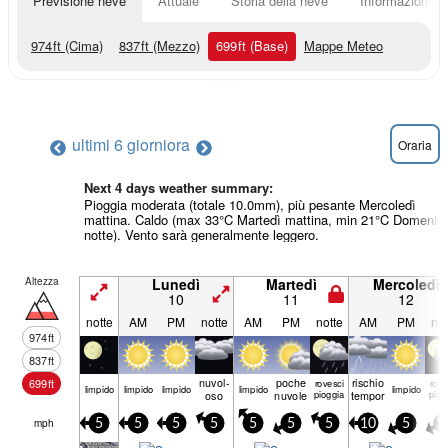
Previsione neve
Attuale
Storia della neve
Informazioni sul
974
ft
(Cima)
837
ft
(Mezzo)
699
ft
(Base)
Mappe Meteo
ultimi 6 giorni
ora
Oraria
Next 4 days weather summary:
Pioggia moderata (totale 10.0mm), più pesante Mercoledì
mattina. Caldo (max 33°C Martedì mattina, min 21°C Domenic
notte). Vento sarà generalmente leggero.
Altezza
Lunedì
Martedì
Mercoledì
10
11
12
notte
AM
PM
notte
AM
PM
notte
AM
PM
not
974
ft
837
ft
nuvol-
poche
rischio
699
ft
rovesci
rove
limp­ido
limp­ido
limp­ido
limp­ido
limp­ido
oso
nuvole
pioggia
temporale
piog
mph
5
5
5
5
5
5
5
10
5
1