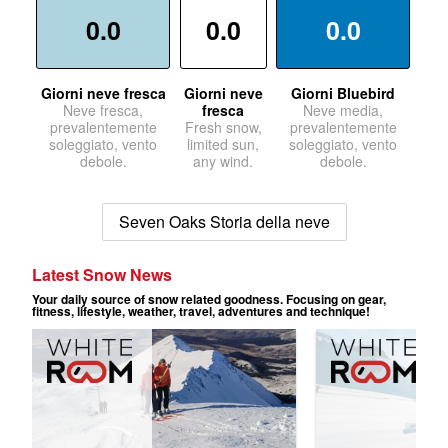
0.0
0.0
0.0
Giorni neve fresca
Giorni neve
Giorni Bluebird
Neve fresca,
fresca
Neve media,
prevalentemente
Fresh snow,
prevalentemente
soleggiato, vento
limited sun,
soleggiato, vento
debole.
any wind.
debole.
Seven Oaks Storia della neve