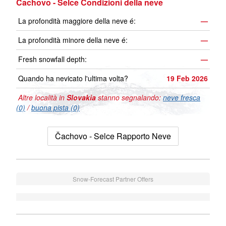
Čachovo - Selce Condizioni della neve
La profondità maggiore della neve é:
—
La profondità minore della neve é:
—
Fresh snowfall depth:
—
Quando ha nevicato l'ultima volta?
19 Feb 2026
Altre località in
Slovakia
stanno segnalando:
neve fresca
(0)
/
buona pista (0)
Čachovo - Selce Rapporto Neve
Snow-Forecast Partner Offers