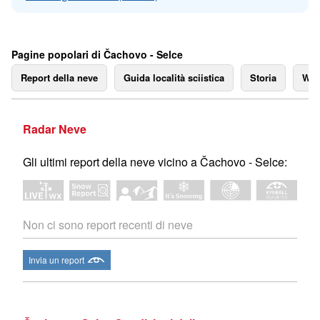
Pagine popolari di Čachovo - Selce
Report della neve
Guida località sciistica
Storia
We
Radar Neve
Gli ultimi report della neve vicino a Čachovo - Selce:
Non ci sono report recenti di neve
Invia un report