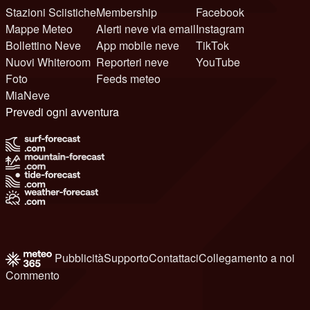
Stazioni Sciistiche
Membership
Facebook
Mappe Meteo
Alerti neve via email
Instagram
Bollettino Neve
App mobile neve
TikTok
Nuovi Whiteroom
Reporteri neve
YouTube
Foto
Feeds meteo
MiaNeve
Prevedi ogni avventura
Pubblicità
Supporto
Contattaci
Collegamento a noi
Commento