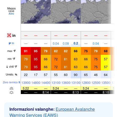
Mappa
neve
Altro
in
—
—
—
—
—
—
—
—
—
0.2
—
—
—
0.04
0.08
—
0.04
—
in
91
95
79
82
82
66
75
79
68
7
max
°
F
79
95
66
72
81
63
66
75
57
6
min
°
F
79
95
66
72
81
63
66
75
57
6
chill
°
F
22
17
57
55
60
90
65
46
64
3
Umido.
%
13900
14800
14400
13100
13600
13100
12800
12500
13500
138
Zero termico
ft
5:22
—
—
5:24
—
—
5:24
—
—
5:
—
—
8:14
—
—
8:13
—
—
8:10
Informazioni valanghe:
European Avalanche
Warning Services (EAWS)