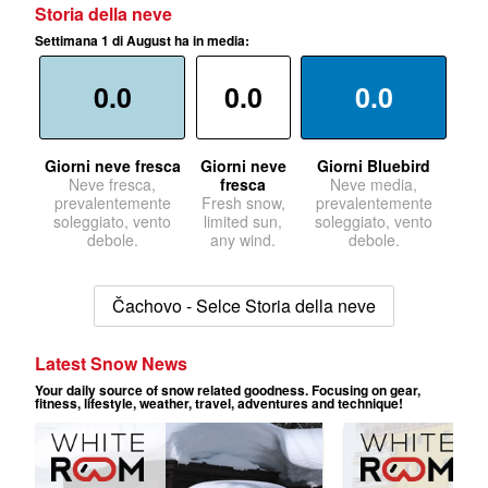
Storia della neve
Settimana 1 di August ha in media:
0.0
0.0
0.0
Giorni neve fresca
Giorni neve
Giorni Bluebird
Neve fresca,
fresca
Neve media,
prevalentemente
Fresh snow,
prevalentemente
soleggiato, vento
limited sun,
soleggiato, vento
debole.
any wind.
debole.
Čachovo - Selce Storia della neve