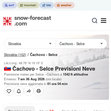
Slovakia
(102)
Čachovo - Selce
Lat./Long.:
48.76° N
19.19° E
Čachovo - Selce Previsioni Neve
Previsione meteo per Selce - Cachovo a
1542
ft
altitudine
Emesso:
7 am 06 Aug 2026
(ora locale)
Previsione neve aggiornata in
01
ora
04
min