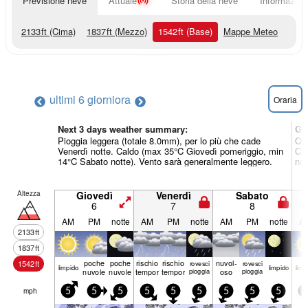
Previsione neve
Attuale
Storia della neve
Informazioni
2133
ft
(Cima)
1837
ft
(Mezzo)
1542
ft
(Base)
Mappe Meteo
ultimi 6 giorni
ora
Oraria
Next 3 days weather summary:
Gi
Pioggia leggera (totale 8.0mm), per lo più che cade
Qua
Venerdì notte. Caldo (max 35°C Giovedì pomeriggio, min
Ca
14°C Sabato notte). Vento sarà generalmente leggero.
not
Altezza
Giovedì
Venerdì
Sabato
6
7
8
AM
PM
notte
AM
PM
notte
AM
PM
notte
A
2133
ft
1837
ft
poche
poche
rischio
rischio
nuvol-
1542
ft
rovesci
rovesci
limp­ido
limp­ido
limp­
nuvole
nuvole
temporale
temporale
pioggia
oso
pioggia
mph
5
5
5
5
5
5
5
5
5
5