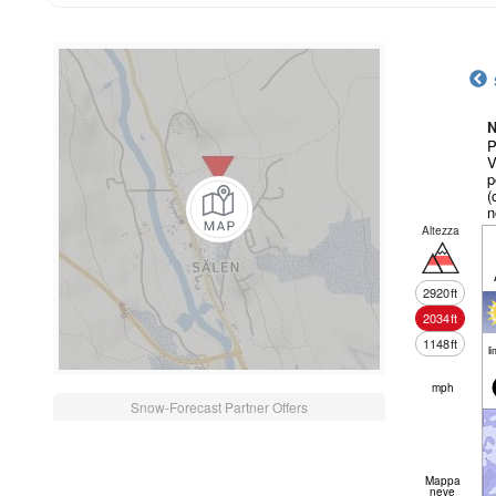
N
P
V
p
(
n
Altezza
2920
ft
2034
ft
1148
ft
li
mph
Snow-Forecast Partner Offers
Mappa
neve