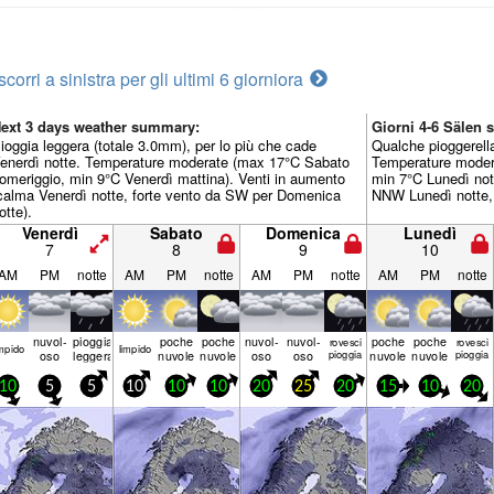
scorri a sinistra per gli ultimi 6 giorni
ora
ext 3 days weather summary:
Giorni 4-6 Sälen
ioggia leggera (totale 3.0mm), per lo più che cade
Qualche pioggerell
enerdì notte. Temperature moderate (max 17°C Sabato
Temperature moder
omeriggio, min 9°C Venerdì mattina). Venti in aumento
min 7°C Lunedì nott
calma Venerdì notte, forte vento da SW per Domenica
NNW Lunedì notte, 
otte).
Venerdì
Sabato
Domenica
Lunedì
7
8
9
10
AM
PM
notte
AM
PM
notte
AM
PM
notte
AM
PM
notte
nuvol-
pioggia
poche
poche
nuvol-
nuvol-
poche
poche
rovesci
rovesci
mp­ido
limp­ido
oso
leggera
nuvole
nuvole
oso
oso
pioggia
nuvole
nuvole
pioggia
10
5
5
10
10
10
20
25
20
15
10
20