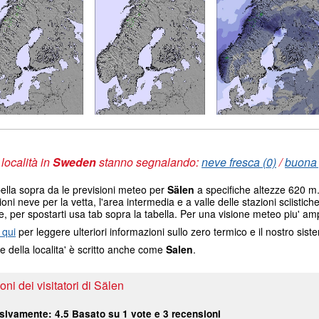
 località in
Sweden
stanno segnalando:
neve fresca (0)
/
buona 
ella sopra da le previsioni meteo per
Sälen
a specifiche altezze 620 m. 
ioni neve per la vetta, l'area intermedia e a valle delle stazioni sciistich
e, per spostarti usa tab sopra la tabella. Per una visione meteo piu' amp
 qui
per leggere ulteriori informazioni sullo zero termico e il nostro sis
e della localita' è scritto anche come
Salen
.
ni dei visitatori di Sälen
sivamente:
4.5
Basato su
1
vote e
3
recensioni