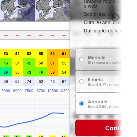
Sblocca l'accesso compl
e web
Sconti esclusivi per i m
Oltre 20 anni di storia d
Dati storici della neve
—
—
—
—
—
—
—
—
—
—
—
—
50
54
52
55
63
61
Mensile
Si rinnova mensilmente
46
54
45
50
61
55
39
50
43
46
59
54
6 mesi
56
52
74
52
46
67
Solo $ 4.17 / mese
5900
6900
7500
8700
10500
10300
Annuale
Solo $ 2.50 / mese
Continua
44
48
46
50
56
56