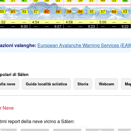
55
61
53
57
67
58
58
66
55
57
64
53
4:52
—
—
4:54
—
—
4:58
—
—
5:00
—
—
—
—
9:30
—
—
9:27
—
—
9:23
—
—
9:22
azioni valanghe:
European Avalanche Warning Services (EA
polari di Sälen
ella neve
Guida località sciistica
Storia
Webcam
Map
r Neve
ltimi report della neve vicino a Sälen: