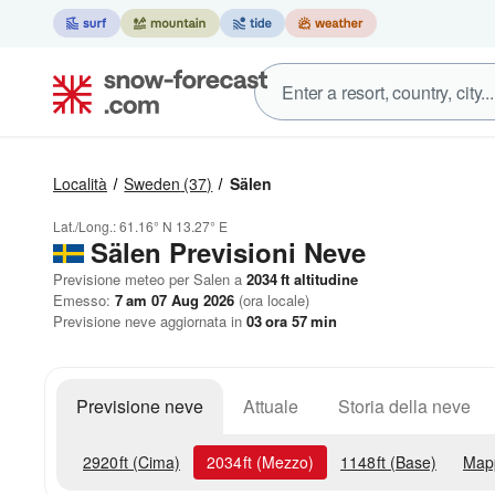
Località
Sweden
(37)
Sälen
Lat./Long.:
61.16° N
13.27° E
Sälen Previsioni Neve
Previsione meteo per Salen a
2034
ft
altitudine
Emesso:
7 am 07 Aug 2026
(ora locale)
Previsione neve aggiornata in
03
ora
57
min
Previsione neve
Attuale
Storia della neve
2920
ft
(Cima)
2034
ft
(Mezzo)
1148
ft
(Base)
Map