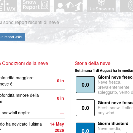
i sono report recenti di neve
 un report
 Condizioni della neve
Storia della neve
Settimana 1 di August ha in media
Giorni neve fresc
ofondità maggiore
0
in
Neve fresca,
 neve é:
0.0
prevalentemente
soleggiato, vento 
ofondità minore della
0
in
é:
Giorni neve fresc
0.0
Fresh snow, limite
 snowfall depth:
—
any wind.
Giorni Bluebird
o ha nevicato l'ultima
14 May
Neve media,
?
2026
0.0