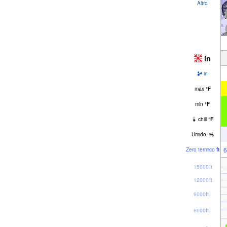
Altro
in
in
max
°
F
min
°
F
chill
°
F
Umido.
%
6
Zero termico
ft
15000ft
12000ft
9000ft
6000ft