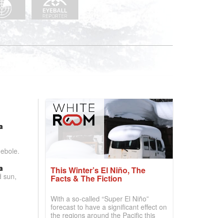
:
a
debole.
a
This Winter’s El Niño, The
d sun,
Facts & The Fiction
With a so-called “Super El Niño”
forecast to have a significant effect on
the regions around the Pacific this