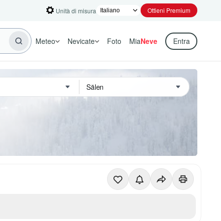
Ottieni Premium
Unità di misura
Meteo
Nevicate
Foto
Mia
Neve
Entra