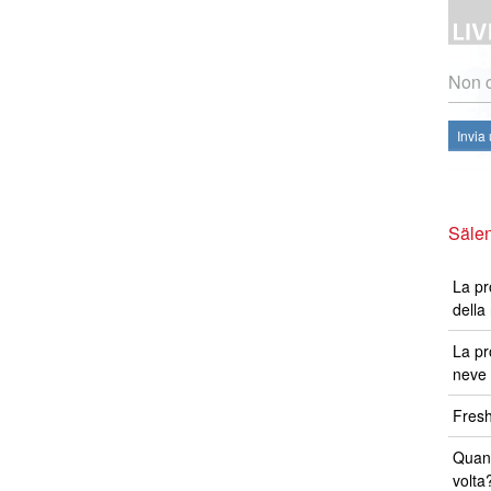
Non c
Invia
Sälen
La pr
della
La pr
neve 
Fresh
Quand
volta