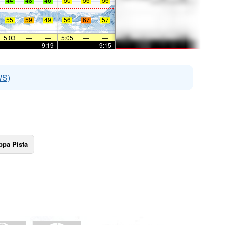
55
59
49
56
67
57
5:03
—
—
5:05
—
—
—
—
9:19
—
—
9:15
WS)
pa Pista