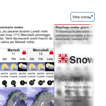
Vista oraria
 sommario meteo
Riepilogo meteo giorni 7-16:
a, più pesante durante Lunedì notte.
Ti interessa la previsione a 16 giorni
ate (max 17°C Mercoledì pomeriggio,
previsione completa e molte altre fun
e). Venti decrescenti (venti freschi da
diventando membro Pro.
calma per Martedì notte).
Martedì
Mercoledì
11
12
Snow
Pr
AM
PM
notte
AM
PM
notte
poche
poche
poche
poche
poche
poche
nuvole
nuvole
nuvole
nuvole
nuvole
nuvole
Diventa pro e intaglia:
15
10
5
10
10
5
Previsioni della neve ora
giorni
Navigazione veloce sen
pubblicità