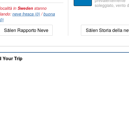
prevalentemente
soleggiato, vento 
località in
Sweden
stanno
lando:
neve fresca (0)
/
buona
(0)
Sälen Rapporto Neve
Sälen Storia della n
d Your Trip