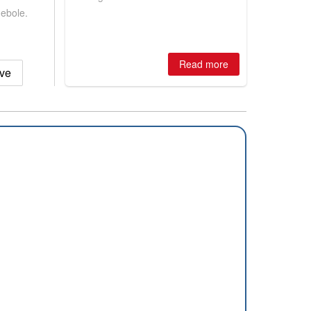
winter, the question skiers are asking
debole.
is simple: book now or wait, and
where are the best odds?
Read more
eve