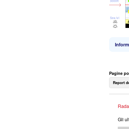
3000ft
Sea lvl
Inform
Pagine po
Report d
Rada
Gli u