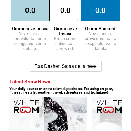
0.0
0.0
0.0
Giorni neve fresca
Giorni neve
Giorni Bluebird
Neve fresca,
fresca
Neve media,
prevalentemente
Fresh snow,
prevalentemente
soleggiato, vento
limited sun,
soleggiato, vento
debole.
any wind.
debole.
Ras Dashen Storia della neve