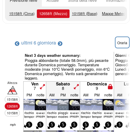
Previsione neve
Attuale
Storia della neve
Informazioni sul
15158
ft
(Cima)
12658
ft
(Mezzo)
10158
ft
(Base)
Mappe Meteo
ultimi 6 giorni
ora
Oraria
Next 3 days weather summary:
Giorni 4
Pioggia abbondante (totale 58.0mm), più pesante
Pioggia a
durante Domenica pomeriggio. Temperature
Giovedì p
moderate (max 10°C Venerdì pomeriggio, min 6°C
Lunedì po
Domenica pomeriggio). Vento sarà generalmente
generalme
leggero.
Altezza
Ven
Sabato
Domenica
Lun
7
8
9
1
PM
notte
AM
PM
notte
AM
PM
notte
AM
P
15158
ft
12658
ft
rischio
rischio
pioggia
rischio
rischio
risc
10158
ft
rovesci
rovesci
rovesci
rovesci
temporale
pioggia
temporale
moderata
pioggia
temporale
temporale
pioggia
pioggia
tem
mph
5
5
5
5
5
5
5
5
5
5