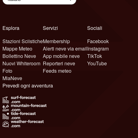
Esplora
Servizi
Sociali
Stazioni Sciistiche
Membership
Facebook
Mappe Meteo
Alerti neve via email
Instagram
Bollettino Neve
App mobile neve
TikTok
Nuovi Whiteroom
Reporteri neve
YouTube
Foto
Feeds meteo
MiaNeve
Prevedi ogni avventura