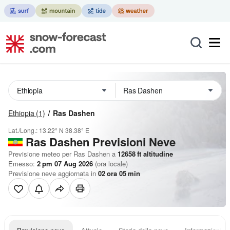
Ethiopia
(1)
Ras Dashen
Lat./Long.:
13.22° N
38.38° E
Ras Dashen Previsioni Neve
Previsione meteo per Ras Dashen a
12658
ft
altitudine
Emesso:
2 pm 07 Aug 2026
(ora locale)
Previsione neve aggiornata in
02
ora
05
min