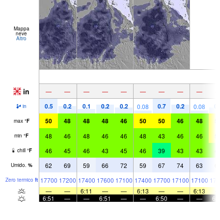
Mappa
neve
Altro
in
—
—
—
—
—
—
—
—
—
0.5
0.2
0.1
0.2
0.2
0.7
0.2
0.
0.08
0.08
in
50
48
48
48
46
50
50
46
48
5
max
°
F
48
46
48
46
46
48
43
46
46
5
min
°
F
46
45
46
43
45
46
39
43
43
4
chill
°
F
62
69
59
66
72
59
67
74
63
6
Umido.
%
17700
17200
17400
17600
17100
17400
17700
17100
17100
176
Zero termico
ft
—
—
6:11
—
—
6:13
—
—
6:13
6:51
—
—
6:51
—
—
6:50
—
—
6: