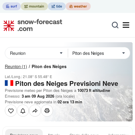
Reunion
(1)
Piton des Neiges
Lat./Long.:
21.08° S
55.48° E
Piton des Neiges Previsioni Neve
Previsione meteo per Piton des Neiges a
10073
ft
altitudine
Emesso:
3 am 09 Aug 2026
(ora locale)
Previsione neve aggiornata in
02
ora
13
min