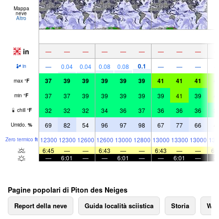
Mappa
neve
Altro
in
—
—
—
—
—
—
—
—
—
0.1
—
0.04
0.04
0.08
0.08
—
—
—
in
37
39
39
39
39
39
41
41
41
4
max
°
F
37
37
39
39
39
39
39
41
39
4
min
°
F
32
32
32
34
36
37
36
36
36
3
chill
°
F
69
82
54
96
97
98
67
77
66
4
Umido.
%
12300
12300
12600
12600
13000
12800
13000
13300
13000
133
Zero termico
ft
6:45
—
—
6:43
—
—
6:43
—
—
6:
—
6:01
—
—
6:01
—
—
6:01
—
Pagine popolari di Piton des Neiges
Report della neve
Guida località sciistica
Storia
We