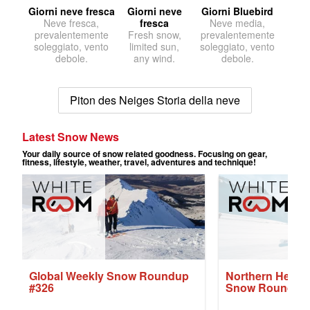
Giorni neve fresca
Giorni neve
Giorni Bluebird
Neve fresca,
fresca
Neve media,
prevalentemente
Fresh snow,
prevalentemente
soleggiato, vento
limited sun,
soleggiato, vento
debole.
any wind.
debole.
Piton des Neiges Storia della neve