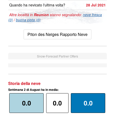
Quando ha nevicato l'ultima volta?
28 Jul 2021
Altre località in
Reunion
stanno segnalando:
neve fresca
(0)
/
buona pista (0)
Piton des Neiges Rapporto Neve
Snow-Forecast Partner Offers
Storia della neve
Settimana 2 di August ha in media:
0.0
0.0
0.0