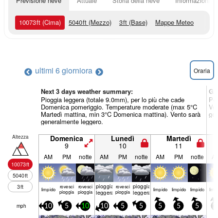
Previsione neve
Attuale
Storia della neve
Informazioni sul
10073
ft
(Cima)
5040
ft
(Mezzo)
3
ft
(Base)
Mappe Meteo
ultimi 6 giorni
ora
Oraria
Next 3 days weather summary:
Gi
Pioggia leggera (totale 9.0mm), per lo più che cade
Per
Domenica pomeriggio. Temperature moderate (max 5°C
Ven
Martedì mattina, min 3°C Domenica mattina). Vento sarà
gen
generalmente leggero.
Altezza
Domenica
Lunedì
Martedì
9
10
11
AM
PM
notte
AM
PM
notte
AM
PM
notte
A
10073
ft
5040
ft
pioggia
pioggia
3
ft
rovesci
rovesci
rovesci
limp­ido
limp­ido
limp­ido
limp­ido
limp­
pioggia
pioggia
leggera
pioggia
leggera
mph
10
5
10
10
5
5
5
5
5
1