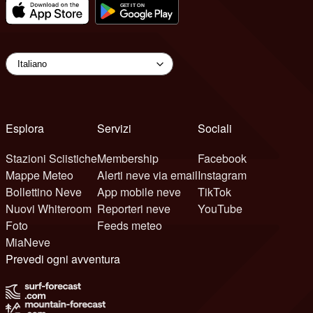
Esplora
Servizi
Sociali
Stazioni Sciistiche
Membership
Facebook
Mappe Meteo
Alerti neve via email
Instagram
Bollettino Neve
App mobile neve
TikTok
Nuovi Whiteroom
Reporteri neve
YouTube
Foto
Feeds meteo
MiaNeve
Prevedi ogni avventura