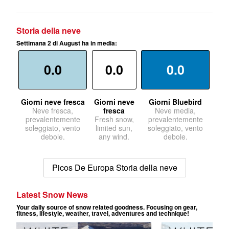
Storia della neve
Settimana 2 di August ha in media:
0.0
0.0
0.0
Giorni neve fresca
Giorni neve
Giorni Bluebird
Neve fresca,
fresca
Neve media,
prevalentemente
Fresh snow,
prevalentemente
soleggiato, vento
limited sun,
soleggiato, vento
debole.
any wind.
debole.
Picos De Europa Storia della neve