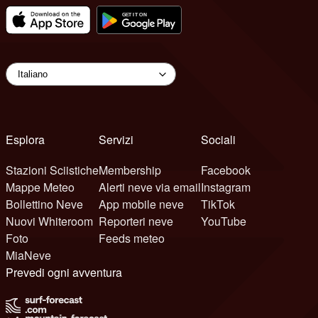
Esplora
Servizi
Sociali
Stazioni Sciistiche
Membership
Facebook
Mappe Meteo
Alerti neve via email
Instagram
Bollettino Neve
App mobile neve
TikTok
Nuovi Whiteroom
Reporteri neve
YouTube
Foto
Feeds meteo
MiaNeve
Prevedi ogni avventura