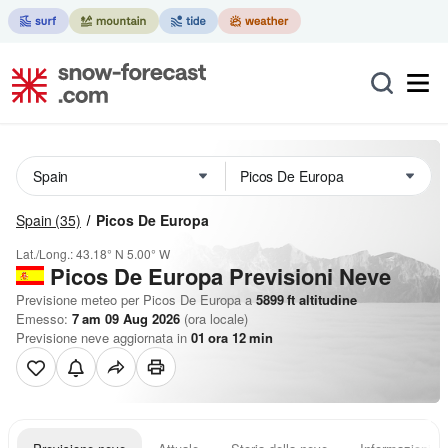
Spain
(35)
Picos De Europa
Lat./Long.:
43.18° N
5.00° W
Picos De Europa Previsioni Neve
Previsione meteo per Picos De Europa a
5899
ft
altitudine
Emesso:
7 am 09 Aug 2026
(ora locale)
Previsione neve aggiornata in
01
ora
12
min