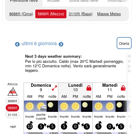
Previsione neve
Attuale
Storia della neve
Informazioni sul
8688
ft
(Cima)
5899
ft
(Mezzo)
3110
ft
(Base)
Mappe Meteo
ultimi 6 giorni
ora
Oraria
Next 3 days weather summary:
Gi
Per lo più asciutto. Caldo (max 20°C Martedì pomeriggio,
Per
min 12°C Domenica notte). Vento sarà generalmente
pom
leggero.
gen
Altezza
Domenica
Lunedì
Martedì
9
10
11
AM
PM
notte
AM
PM
notte
AM
PM
notte
A
8688
ft
5899
ft
poche
3110
ft
limp­ido
limp­ido
limp­ido
limp­ido
limp­ido
limp­ido
limp­ido
limp­ido
limp­
nuvole
mph
10
5
5
5
0
5
5
0
5
5