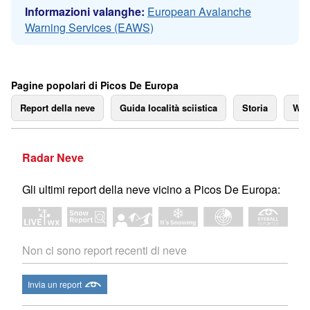
Informazioni valanghe:
European Avalanche
Warning Services (EAWS)
Pagine popolari di Picos De Europa
Report della neve
Guida località sciistica
Storia
We
Radar Neve
Gli ultimi report della neve vicino a Picos De Europa:
Non ci sono report recenti di neve
Invia un report