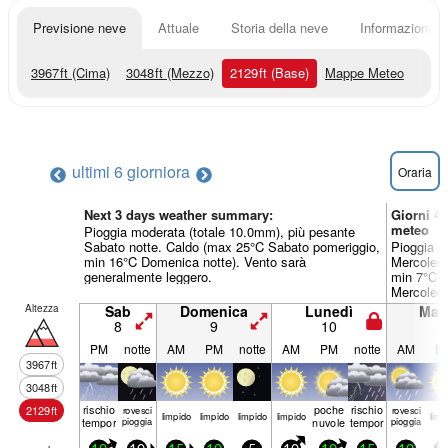
Previsione neve
Attuale
Storia della neve
Informazioni sul
3967
ft
(Cima)
3048
ft
(Mezzo)
2129
ft
(Base)
Mappe Meteo
ultimi 6 giorni
ora
Oraria
Next 3 days weather summary:
Giorni 4
meteo
Pioggia moderata (totale 10.0mm), più pesante
Sabato notte. Caldo (max 25°C Sabato pomeriggio,
Pioggia a
min 16°C Domenica notte). Vento sarà
Mercoledì
generalmente leggero.
min 7°C G
Mercoledì
pomeriggi
Altezza
Sab
Domenica
Lunedì
Mart
8
9
10
1
PM
notte
AM
PM
notte
AM
PM
notte
AM
P
3967
ft
3048
ft
rischio
poche
rischio
2129
ft
rovesci
rovesci
limp­ido
limp­ido
limp­ido
limp­ido
limp­
temporale
pioggia
nuvole
temporale
pioggia