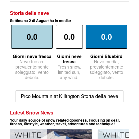
Storia della neve
Settimana 2 di August ha in media:
0.0
0.0
0.0
Giorni neve fresca
Giorni neve
Giorni Bluebird
Neve fresca,
fresca
Neve media,
prevalentemente
Fresh snow,
prevalentemente
soleggiato, vento
limited sun,
soleggiato, vento
debole.
any wind.
debole.
Pico Mountain at Killington Storia della neve