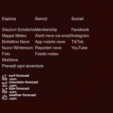
Esplora
Servizi
Sociali
Stazioni Sciistiche
Membership
Facebook
Mappe Meteo
Alerti neve via email
Instagram
Bollettino Neve
App mobile neve
TikTok
Nuovi Whiteroom
Reporteri neve
YouTube
Foto
Feeds meteo
MiaNeve
Prevedi ogni avventura