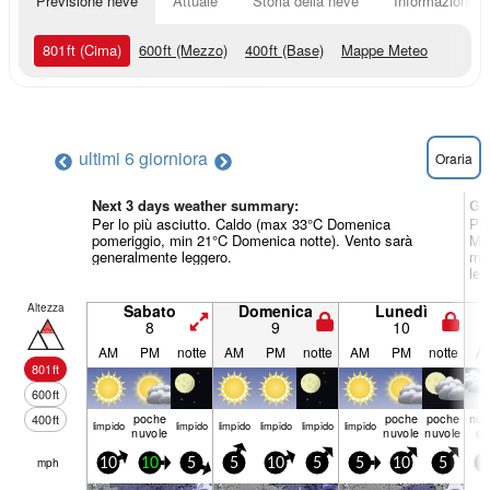
Previsione neve
Attuale
Storia della neve
Informazioni sul
801
ft
(Cima)
600
ft
(Mezzo)
400
ft
(Base)
Mappe Meteo
ultimi 6 giorni
ora
Oraria
Next 3 days weather summary:
Gi
Per lo più asciutto. Caldo (max 33°C Domenica
Pio
pomeriggio, min 21°C Domenica notte). Vento sarà
Mer
generalmente leggero.
min
leg
Altezza
Sabato
Domenica
Lunedì
8
9
10
AM
PM
notte
AM
PM
notte
AM
PM
notte
A
801
ft
600
ft
poche
poche
poche
nuv
400
ft
limp­ido
limp­ido
limp­ido
limp­ido
limp­ido
limp­ido
nuvole
nuvole
nuvole
os
mph
10
10
5
5
10
5
5
10
5
1