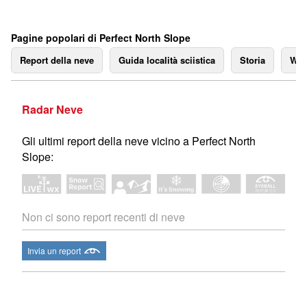
Pagine popolari di Perfect North Slope
Report della neve
Guida località sciistica
Storia
We
Radar Neve
Gli ultimi report della neve vicino a Perfect North
Slope:
Non ci sono report recenti di neve
Invia un report