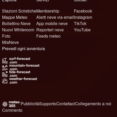
Stazioni Sciistiche
Membership
Facebook
Mappe Meteo
Alerti neve via email
Instagram
Bollettino Neve
App mobile neve
TikTok
Nuovi Whiteroom
Reporteri neve
YouTube
Foto
Feeds meteo
MiaNeve
Prevedi ogni avventura
Pubblicità
Supporto
Contattaci
Collegamento a noi
Commento