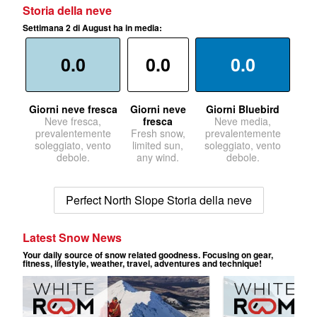
Storia della neve
Settimana 2 di August ha in media:
0.0
0.0
0.0
Giorni neve fresca
Giorni neve
Giorni Bluebird
Neve fresca,
fresca
Neve media,
prevalentemente
Fresh snow,
prevalentemente
soleggiato, vento
limited sun,
soleggiato, vento
debole.
any wind.
debole.
Perfect North Slope Storia della neve