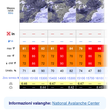
Mappa
neve
Altro
in
—
—
—
—
—
—
—
—
—
—
—
—
—
—
—
—
—
—
in
81
90
82
81
91
84
79
90
86
8
max
°
F
72
86
72
72
90
70
72
86
75
7
min
°
F
72
86
72
72
90
70
72
86
75
7
chill
°
F
71
48
90
70
40
82
74
47
80
6
Umido.
%
15300
15100
15300
15400
14900
15300
15100
15700
16100
159
Zero termico
ft
6:46
—
—
6:47
—
—
6:47
—
—
6:
—
—
8:44
—
—
8:42
—
—
8:40
Informazioni valanghe:
National Avalanche Center