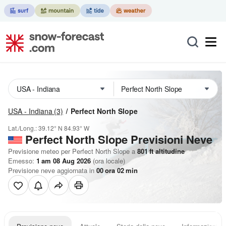
USA - Indiana
(3)
Perfect North Slope
Lat./Long.:
39.12° N
84.93° W
Perfect North Slope Previsioni Neve
Previsione meteo per Perfect North Slope a
801
ft
altitudine
Emesso:
1 am 08 Aug 2026
(ora locale)
Previsione neve aggiornata in
00
ora
02
min