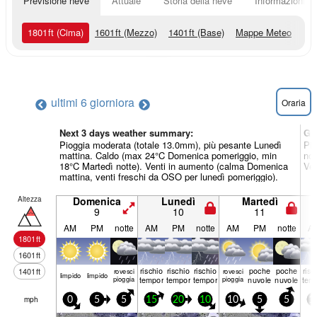
Previsione neve
Attuale
Storia della neve
Informazioni sul
1801
ft
(Cima)
1601
ft
(Mezzo)
1401
ft
(Base)
Mappe Meteo
ultimi 6 giorni
ora
Oraria
Next 3 days weather summary:
Gi
Pioggia moderata (totale 13.0mm), più pesante Lunedì
Pio
mattina. Caldo (max 24°C Domenica pomeriggio, min
not
18°C Martedì notte). Venti in aumento (calma Domenica
Ven
mattina, venti freschi da OSO per lunedì pomeriggio).
Altezza
Domenica
Lunedì
Martedì
9
10
11
AM
PM
notte
AM
PM
notte
AM
PM
notte
A
1801
ft
1601
ft
rischio
rischio
rischio
poche
poche
risc
1401
ft
rovesci
rovesci
limp­ido
limp­ido
pioggia
temporale
temporale
temporale
pioggia
nuvole
nuvole
tem
mph
0
5
5
15
20
10
10
5
5
1