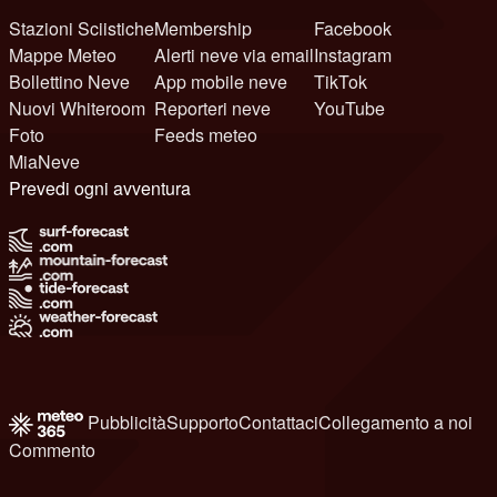
Stazioni Sciistiche
Membership
Facebook
Mappe Meteo
Alerti neve via email
Instagram
Bollettino Neve
App mobile neve
TikTok
Nuovi Whiteroom
Reporteri neve
YouTube
Foto
Feeds meteo
MiaNeve
Prevedi ogni avventura
Pubblicità
Supporto
Contattaci
Collegamento a noi
Commento