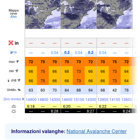
Mappa
neve
Altro
in
—
—
—
—
—
—
—
—
—
0.2
0.2
—
—
0.04
0.04
0.04
—
—
0.
in
72
75
70
70
73
72
70
75
72
6
max
°
F
66
75
66
66
73
66
66
73
64
6
min
°
F
66
75
66
66
73
66
66
73
64
6
chill
°
F
63
60
70
84
88
94
68
42
76
8
Umido.
%
14900
14800
14300
14600
15100
14300
13900
14100
13600
138
Zero termico
ft
6:18
—
—
6:20
—
—
6:22
—
—
6:
—
—
8:28
—
—
8:27
—
—
8:24
Informazioni valanghe:
National Avalanche Center