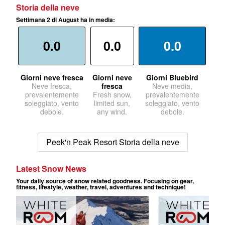
Storia della neve
Settimana 2 di August ha in media:
0.0
0.0
0.0
Giorni neve fresca
Giorni neve
Giorni Bluebird
Neve fresca,
fresca
Neve media,
prevalentemente
Fresh snow,
prevalentemente
soleggiato, vento
limited sun,
soleggiato, vento
debole.
any wind.
debole.
Peek'n Peak Resort Storia della neve