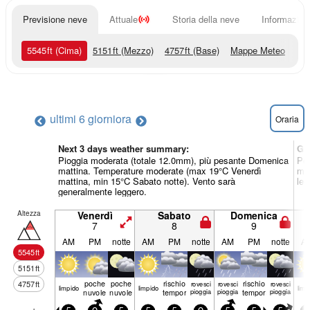
Previsione neve
Attuale
Storia della neve
Informazioni
5545
ft
(Cima)
5151
ft
(Mezzo)
4757
ft
(Base)
Mappe Meteo
ultimi 6 giorni
ora
Oraria
Next 3 days weather summary:
Gi
Pioggia moderata (totale 12.0mm), più pesante Domenica
Per
mattina. Temperature moderate (max 19°C Venerdì
min
mattina, min 15°C Sabato notte). Vento sarà
leg
generalmente leggero.
Altezza
Venerdì
Sabato
Domenica
7
8
9
AM
PM
notte
AM
PM
notte
AM
PM
notte
A
5545
ft
5151
ft
poche
poche
rischio
rischio
4757
ft
rovesci
rovesci
rovesci
limp­ido
limp­ido
limp­
nuvole
nuvole
temporale
pioggia
pioggia
temporale
pioggia