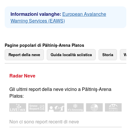
Informazioni valanghe:
European Avalanche
Warning Services (EAWS)
Pagine popolari di Păltiniş-Arena Platos
Report della neve
Guida località sciistica
Storia
We
Radar Neve
Gli ultimi report della neve vicino a Păltiniş-Arena
Platos:
Non ci sono report recenti di neve