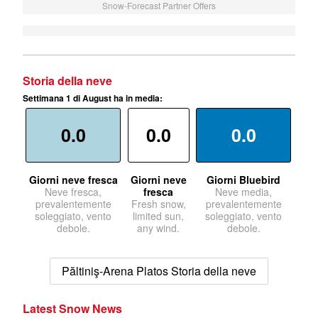
Snow-Forecast Partner Offers
Storia della neve
Settimana 1 di August ha in media:
0.0
0.0
0.0
Giorni neve fresca
Giorni neve
Giorni Bluebird
Neve fresca,
fresca
Neve media,
prevalentemente
Fresh snow,
prevalentemente
soleggiato, vento
limited sun,
soleggiato, vento
debole.
any wind.
debole.
Păltiniş-Arena Platos Storia della neve