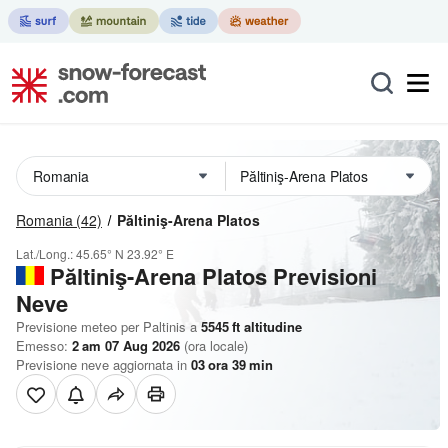
Romania
(42)
Păltiniş-Arena Platos
Lat./Long.:
45.65° N
23.92° E
Păltiniş-Arena Platos Previsioni
Neve
Previsione meteo per Paltinis a
5545
ft
altitudine
Emesso:
2 am 07 Aug 2026
(ora locale)
Previsione neve aggiornata in
03
ora
39
min