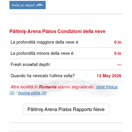
Invia un report
Păltiniş-Arena Platos Condizioni della neve
La profondità maggiore della neve é:
0
in
La profondità minore della neve é:
0
in
Fresh snowfall depth:
—
Quando ha nevicato l'ultima volta?
12 May 2026
Altre località in
Romania
stanno segnalando:
neve fresca
(0)
/
buona pista (0)
Păltiniş-Arena Platos Rapporto Neve