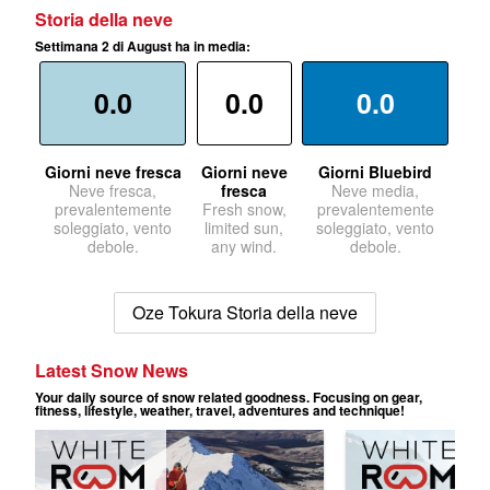
Storia della neve
Settimana 2 di August ha in media:
0.0
0.0
0.0
Giorni neve fresca
Giorni neve
Giorni Bluebird
Neve fresca,
fresca
Neve media,
prevalentemente
Fresh snow,
prevalentemente
soleggiato, vento
limited sun,
soleggiato, vento
debole.
any wind.
debole.
Oze Tokura Storia della neve