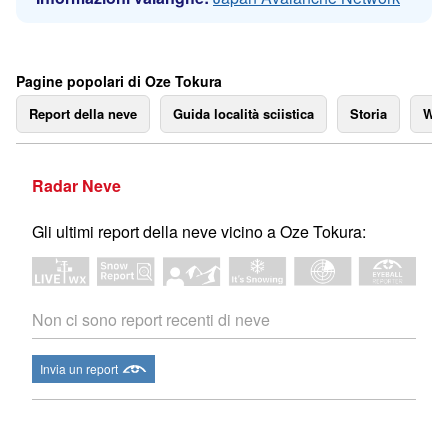
Pagine popolari di Oze Tokura
Report della neve
Guida località sciistica
Storia
We
Radar Neve
Gli ultimi report della neve vicino a Oze Tokura:
Non ci sono report recenti di neve
Invia un report