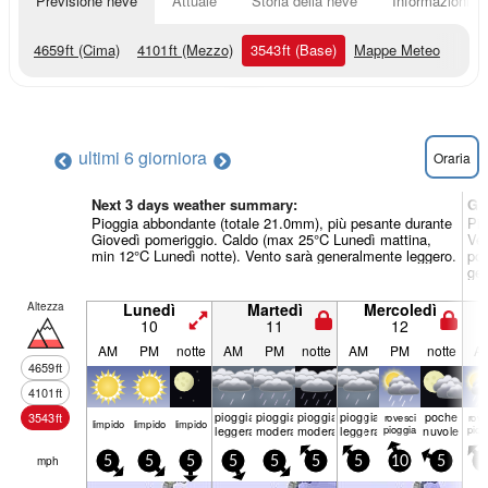
Previsione neve
Attuale
Storia della neve
Informazioni sul
4659
ft
(Cima)
4101
ft
(Mezzo)
3543
ft
(Base)
Mappe Meteo
ultimi 6 giorni
ora
Oraria
Next 3 days weather summary:
Gi
Pioggia abbondante (totale 21.0mm), più pesante durante
Pio
Giovedì pomeriggio. Caldo (max 25°C Lunedì mattina,
Ven
min 12°C Lunedì notte). Vento sarà generalmente leggero.
pom
gen
Altezza
Lunedì
Martedì
Mercoledì
10
11
12
AM
PM
notte
AM
PM
notte
AM
PM
notte
A
4659
ft
4101
ft
pioggia
pioggia
pioggia
pioggia
poche
3543
ft
rovesci
rove
limp­ido
limp­ido
limp­ido
leggera
moderata
moderata
leggera
pioggia
nuvole
piog
mph
5
5
5
5
5
5
5
10
5
5