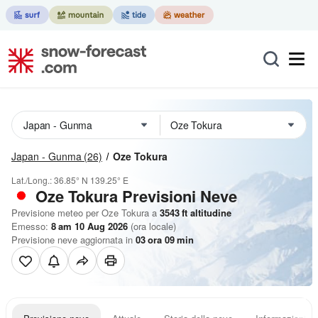
Japan - Gunma
(26)
Oze Tokura
Lat./Long.:
36.85° N
139.25° E
Oze Tokura Previsioni Neve
Previsione meteo per Oze Tokura a
3543
ft
altitudine
Emesso:
8 am 10 Aug 2026
(ora locale)
Previsione neve aggiornata in
03
ora
09
min