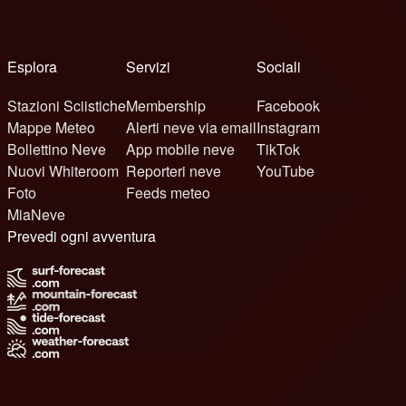
Esplora
Servizi
Sociali
Stazioni Sciistiche
Membership
Facebook
Mappe Meteo
Alerti neve via email
Instagram
Bollettino Neve
App mobile neve
TikTok
Nuovi Whiteroom
Reporteri neve
YouTube
Foto
Feeds meteo
MiaNeve
Prevedi ogni avventura