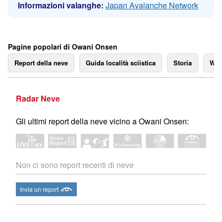
Informazioni valanghe:
Japan Avalanche Network
Pagine popolari di Owani Onsen
Report della neve
Guida località sciistica
Storia
We
Radar Neve
Gli ultimi report della neve vicino a Owani Onsen:
Non ci sono report recenti di neve
Invia un report