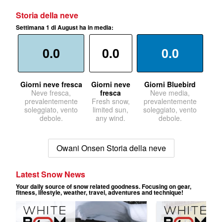
Storia della neve
Settimana 1 di August ha in media:
0.0
0.0
0.0
Giorni neve fresca
Giorni neve
Giorni Bluebird
Neve fresca,
fresca
Neve media,
prevalentemente
Fresh snow,
prevalentemente
soleggiato, vento
limited sun,
soleggiato, vento
debole.
any wind.
debole.
Owani Onsen Storia della neve