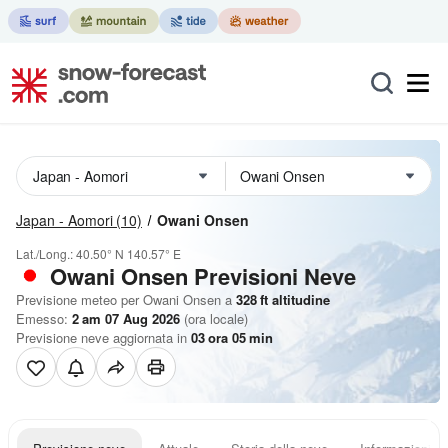
Japan - Aomori
(10)
Owani Onsen
Lat./Long.:
40.50° N
140.57° E
Owani Onsen Previsioni Neve
Previsione meteo per Owani Onsen a
328
ft
altitudine
Emesso:
2 am 07 Aug 2026
(ora locale)
Previsione neve aggiornata in
03
ora
05
min