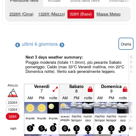
Previsione neve
Attuale
Storia della neve
Informazioni sul
2326
ft
(Cima)
1326
ft
(Mezzo)
328
ft
(Base)
Mappe Meteo
ultimi 6 giorni
ora
Oraria
Next 3 days weather summary:
Gi
Pioggia moderata (totale 11.0mm), più pesante Sabato
Pio
pomeriggio. Caldo (max 33°C Venerdì mattina, min 20°C
Mar
Domenica notte). Vento sarà generalmente leggero.
min
Altezza
Venerdì
Sabato
Domenica
7
8
9
AM
PM
notte
AM
PM
notte
AM
PM
notte
A
2326
ft
1326
ft
rischio
nuvol-
rischio
rischio
nuvol-
poc
328
ft
rovesci
limp­ido
limp­ido
limp­ido
pioggia
temporale
oso
temporale
temporale
oso
nuv
mph
5
5
0
0
5
5
5
5
5
5