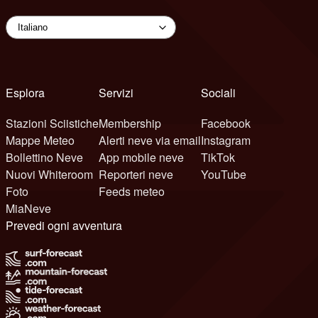
Esplora
Servizi
Sociali
Stazioni Sciistiche
Membership
Facebook
Mappe Meteo
Alerti neve via email
Instagram
Bollettino Neve
App mobile neve
TikTok
Nuovi Whiteroom
Reporteri neve
YouTube
Foto
Feeds meteo
MiaNeve
Prevedi ogni avventura