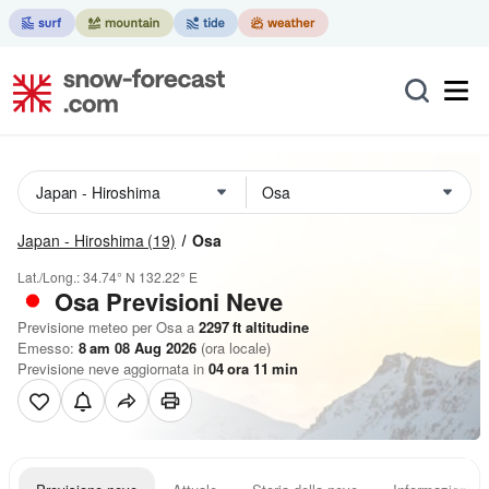
Japan - Hiroshima
(19)
Osa
Lat./Long.:
34.74° N
132.22° E
Osa Previsioni Neve
Previsione meteo per Osa a
2297
ft
altitudine
Emesso:
8 am 08 Aug 2026
(ora locale)
Previsione neve aggiornata in
04
ora
11
min