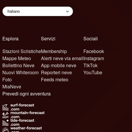
Esplora
Servizi
Sociali
Stazioni Sciistiche
Membership
Facebook
Mappe Meteo
Alerti neve via email
Instagram
Bollettino Neve
App mobile neve
TikTok
Nuovi Whiteroom
Reporteri neve
YouTube
Foto
Feeds meteo
MiaNeve
Prevedi ogni avventura