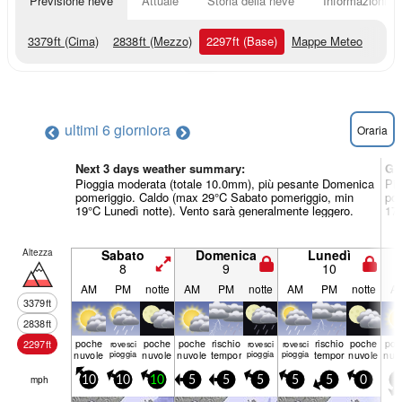
Previsione neve
Attuale
Storia della neve
Informazioni sul
3379
ft
(Cima)
2838
ft
(Mezzo)
2297
ft
(Base)
Mappe Meteo
ultimi 6 giorni
ora
Oraria
Next 3 days weather summary:
Gi
Pioggia moderata (totale 10.0mm), più pesante Domenica
Pio
pomeriggio. Caldo (max 29°C Sabato pomeriggio, min
pom
19°C Lunedì notte). Vento sarà generalmente leggero.
17°
Altezza
Sabato
Domenica
Lunedì
8
9
10
AM
PM
notte
AM
PM
notte
AM
PM
notte
A
3379
ft
2838
ft
poche
poche
poche
rischio
rischio
poche
poc
2297
ft
rovesci
rovesci
rovesci
nuvole
pioggia
nuvole
nuvole
temporale
pioggia
pioggia
temporale
nuvole
nuv
mph
10
10
10
5
5
5
5
5
0
5