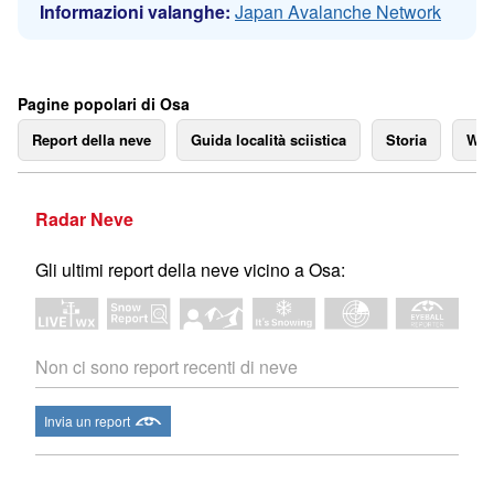
Informazioni valanghe:
Japan Avalanche Network
Pagine popolari di Osa
Report della neve
Guida località sciistica
Storia
We
Radar Neve
Gli ultimi report della neve vicino a Osa:
Non ci sono report recenti di neve
Invia un report