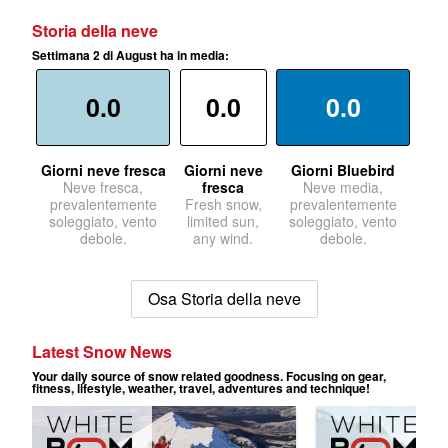
Storia della neve
Settimana 2 di August ha in media:
0.0
0.0
0.0
Giorni neve fresca
Giorni neve
Giorni Bluebird
Neve fresca,
fresca
Neve media,
prevalentemente
Fresh snow,
prevalentemente
soleggiato, vento
limited sun,
soleggiato, vento
debole.
any wind.
debole.
Osa Storia della neve