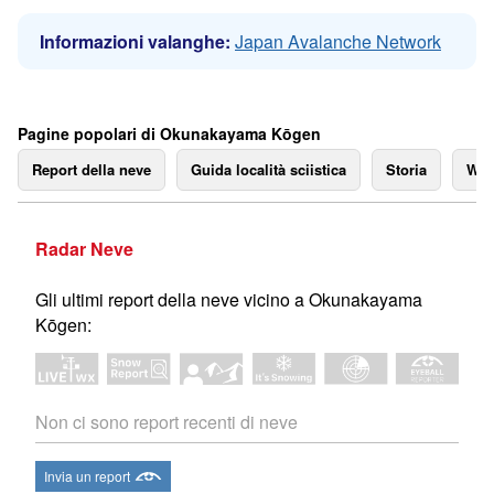
Informazioni valanghe:
Japan Avalanche Network
Pagine popolari di Okunakayama Kōgen
Report della neve
Guida località sciistica
Storia
We
Radar Neve
Gli ultimi report della neve vicino a Okunakayama
Kōgen:
Non ci sono report recenti di neve
Invia un report