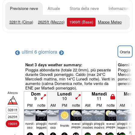
Previsione neve
Attuale
Storia della neve
Informazioni sul
3281
ft
(Cima)
2625
ft
(Mezzo)
1969
ft
(Base)
Mappe Meteo
ultimi 6 giorni
ora
Oraria
Next 3 days weather summary:
Giorni 4
Pioggia abbondante (totale 22.0mm), più pesante
Pioggia l
durante Giovedì pomeriggio. Caldo (max 24°C
Mercoledì
Mercoledì mattina, min 14°C Lunedì notte). Venti in
pomeriggi
aumento (calma Domenica notte, forte vento da
generalme
ENE per Martedì pomeriggio).
Altezza
Dom
Lunedì
Martedì
Merco
9
10
11
1
PM
notte
AM
PM
notte
AM
PM
notte
AM
P
3281
ft
2625
ft
nuvol-
pioggia
nuvol-
pioggia
pioggia
pioggia
risc
1969
ft
rovesci
rovesci
limp­ido
oso
leggera
oso
pioggia
moderata
moderata
pioggia
leggera
tem