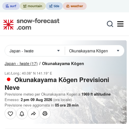
Japan - Iwate
(17)
Okunakayama Kōgen
Lat./Long.:
40.08° N
141.19° E
Okunakayama Kōgen Previsioni
Neve
Previsione meteo per Okunakayama Kogen a
1969
ft
altitudine
Emesso:
2 pm 09 Aug 2026
(ora locale)
Previsione neve aggiornata in
05
ora
28
min