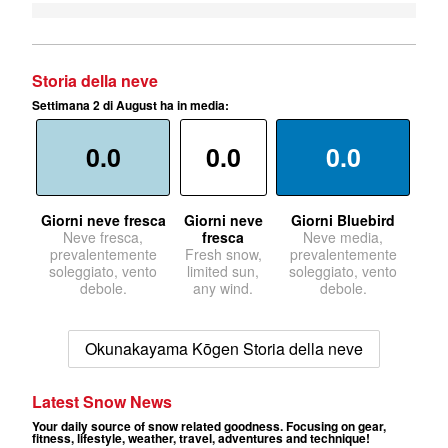
Storia della neve
Settimana 2 di August ha in media:
0.0
0.0
0.0
Giorni neve fresca
Giorni neve
Giorni Bluebird
Neve fresca,
fresca
Neve media,
prevalentemente
Fresh snow,
prevalentemente
soleggiato, vento
limited sun,
soleggiato, vento
debole.
any wind.
debole.
Okunakayama Kōgen Storia della neve