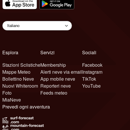
Esplora
Servizi
Sociali
Stazioni Sciistiche
Membership
Facebook
Mappe Meteo
Alerti neve via email
Instagram
Bollettino Neve
App mobile neve
TikTok
Nuovi Whiteroom
Reporteri neve
YouTube
Foto
Feeds meteo
MiaNeve
Prevedi ogni avventura