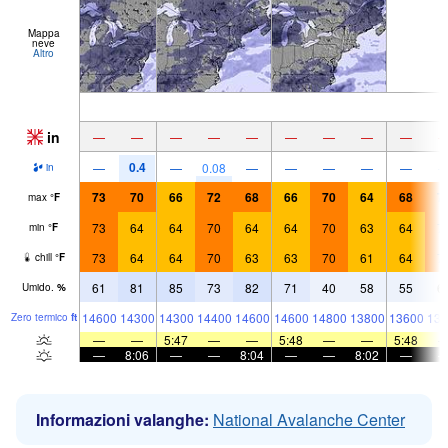
Mappa
neve
Altro
in
—
—
—
—
—
—
—
—
—
0.4
—
—
0.08
—
—
—
—
—
in
73
70
66
72
68
66
70
64
68
7
max
°
F
73
64
64
70
64
64
70
63
64
7
min
°
F
73
64
64
70
63
63
70
61
64
7
chill
°
F
61
81
85
73
82
71
40
58
55
6
Umido.
%
14600
14300
14300
14400
14600
14600
14800
13800
13600
135
Zero termico
ft
—
—
5:47
—
—
5:48
—
—
5:48
—
8:06
—
—
8:04
—
—
8:02
—
Informazioni valanghe:
National Avalanche Center