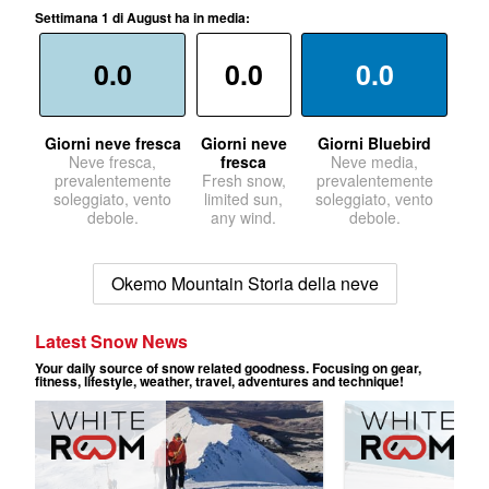
Settimana 1 di August ha in media:
0.0
0.0
0.0
Giorni neve fresca
Giorni neve
Giorni Bluebird
Neve fresca,
fresca
Neve media,
prevalentemente
Fresh snow,
prevalentemente
soleggiato, vento
limited sun,
soleggiato, vento
debole.
any wind.
debole.
Okemo Mountain Storia della neve