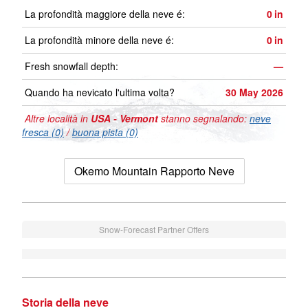
La profondità maggiore della neve é:
0
in
La profondità minore della neve é:
0
in
Fresh snowfall depth:
—
Quando ha nevicato l'ultima volta?
30 May 2026
Altre località in
USA - Vermont
stanno segnalando:
neve
fresca (0)
/
buona pista (0)
Okemo Mountain Rapporto Neve
Snow-Forecast Partner Offers
Storia della neve