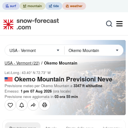
USA - Vermont
(22)
Okemo Mountain
Lat./Long.:
43.40° N
72.73° W
Okemo Mountain Previsioni Neve
Previsione meteo per Okemo Mountain a
3347
ft
altitudine
Emesso:
1 pm 07 Aug 2026
(ora locale)
Previsione neve aggiornata in
03
ora
55
min