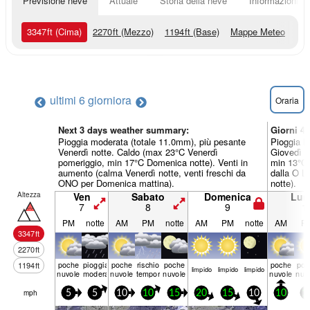
Previsione neve
Attuale
Storia della neve
Informazioni sul
3347
ft
(Cima)
2270
ft
(Mezzo)
1194
ft
(Base)
Mappe Meteo
ultimi 6 giorni
ora
Oraria
Next 3 days weather summary:
Giorni 4
Pioggia moderata (totale 11.0mm), più pesante
Pioggia l
Venerdì notte. Caldo (max 23°C Venerdì
Giovedì m
pomeriggio, min 17°C Domenica notte). Venti in
min 13°C 
aumento (calma Venerdì notte, venti freschi da
dalla O L
ONO per Domenica mattina).
notte).
Altezza
Ven
Sabato
Domenica
Lun
7
8
9
1
PM
notte
AM
PM
notte
AM
PM
notte
AM
P
3347
ft
2270
ft
poche
pioggia
poche
rischio
poche
poche
poc
1194
ft
limp­ido
limp­ido
limp­ido
nuvole
moderata
nuvole
temporale
nuvole
nuvole
nuv
mph
5
5
10
10
15
20
15
10
10
1