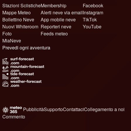
Stazioni Sciistiche
Membership
Facebook
Mappe Meteo
Alerti neve via email
Instagram
Bollettino Neve
App mobile neve
TikTok
Nuovi Whiteroom
Reporteri neve
YouTube
Foto
Feeds meteo
MiaNeve
Prevedi ogni avventura
Pubblicità
Supporto
Contattaci
Collegamento a noi
Commento