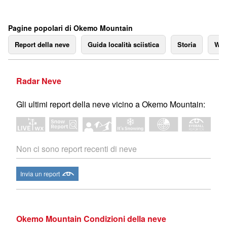
Pagine popolari di Okemo Mountain
Report della neve
Guida località sciistica
Storia
We
Radar Neve
Gli ultimi report della neve vicino a Okemo Mountain:
Non ci sono report recenti di neve
Invia un report
Okemo Mountain Condizioni della neve