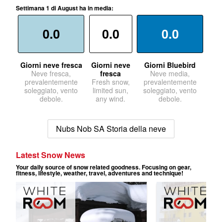
Settimana 1 di August ha in media:
0.0
0.0
0.0
Giorni neve fresca
Giorni neve
Giorni Bluebird
Neve fresca,
fresca
Neve media,
prevalentemente
Fresh snow,
prevalentemente
soleggiato, vento
limited sun,
soleggiato, vento
debole.
any wind.
debole.
Nubs Nob SA Storia della neve