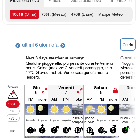
Previsione neve
Attuale
Storia della neve
Informazioni sul
1001
ft
(Cima)
738
ft
(Mezzo)
476
ft
(Base)
Mappe Meteo
ultimi 6 giorni
ora
Oraria
Next 3 days weather summary:
Giorni 4
Qualche pioggerella, più pesante durante Venerdì
Pioggia a
notte. Caldo (max 26°C Venerdì pomeriggio, min
Mercoledì
17°C Giovedì notte). Vento sarà generalmente
pomeriggi
leggero.
generalme
Altezza
Gio
Venerdì
Sabato
Dome
6
7
8
9
PM
notte
AM
PM
notte
AM
PM
notte
AM
P
1001
ft
738
ft
rischio
poche
nuvol-
risc
476
ft
limp­ido
limp­ido
limp­ido
limp­ido
limp­ido
limp­ido
temporale
nuvole
oso
tem
mph
5
5
5
10
10
10
10
5
15
1