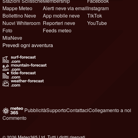
Stazioni Sciistiche
Membership
Facebook
Mappe Meteo
Alerti neve via email
Instagram
Bollettino Neve
App mobile neve
TikTok
Nuovi Whiteroom
Reporteri neve
YouTube
Foto
Feeds meteo
MiaNeve
Prevedi ogni avventura
Pubblicità
Supporto
Contattaci
Collegamento a noi
Commento
© 2026 Meteo365 Ltd. Tutti i diritti riservati
8