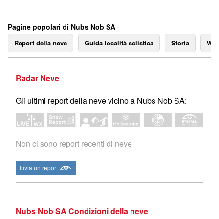
Pagine popolari di Nubs Nob SA
Report della neve
Guida località sciistica
Storia
We
Radar Neve
Gli ultimi report della neve vicino a Nubs Nob SA:
Non ci sono report recenti di neve
Invia un report
Nubs Nob SA Condizioni della neve