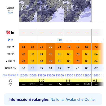
Mappa
neve
Altro
in
—
—
—
—
—
—
—
—
—
0.
—
—
—
—
0.04
—
—
—
—
in
75
72
73
79
75
70
73
68
72
7
max
°
F
73
63
64
79
66
66
70
63
64
7
min
°
F
73
63
64
79
66
66
70
63
64
7
chill
°
F
36
85
72
61
89
70
46
63
67
8
Umido.
%
12600
13600
13800
13600
13600
13300
13300
12800
13600
139
Zero termico
ft
—
—
6:30
—
—
6:31
—
—
6:31
—
9:00
—
—
8:59
—
—
8:58
—
Informazioni valanghe:
National Avalanche Center