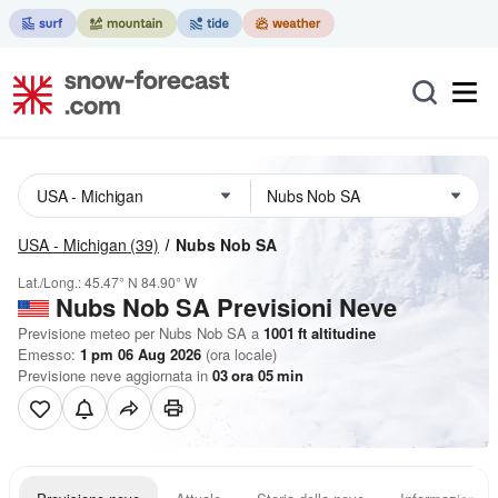
USA - Michigan
(39)
Nubs Nob SA
Lat./Long.:
45.47° N
84.90° W
Nubs Nob SA Previsioni Neve
Previsione meteo per Nubs Nob SA a
1001
ft
altitudine
Emesso:
1 pm 06 Aug 2026
(ora locale)
Previsione neve aggiornata in
03
ora
05
min