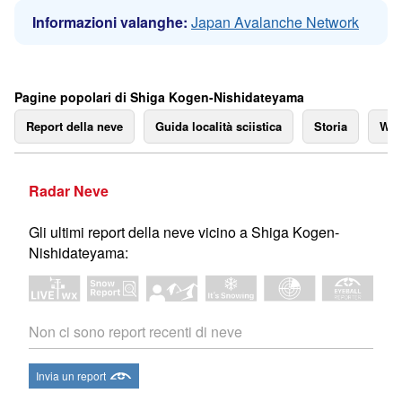
Informazioni valanghe:
Japan Avalanche Network
Pagine popolari di Shiga Kogen-Nishidateyama
Report della neve
Guida località sciistica
Storia
We
Radar Neve
Gli ultimi report della neve vicino a Shiga Kogen-
Nishidateyama:
Non ci sono report recenti di neve
Invia un report