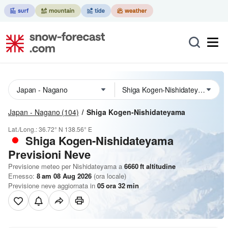
Japan - Nagano
(104)
Shiga Kogen-Nishidateyama
Lat./Long.:
36.72° N
138.56° E
Shiga Kogen-Nishidateyama
Previsioni Neve
Previsione meteo per Nishidateyama a
6660
ft
altitudine
Emesso:
8 am 08 Aug 2026
(ora locale)
Previsione neve aggiornata in
05
ora
32
min