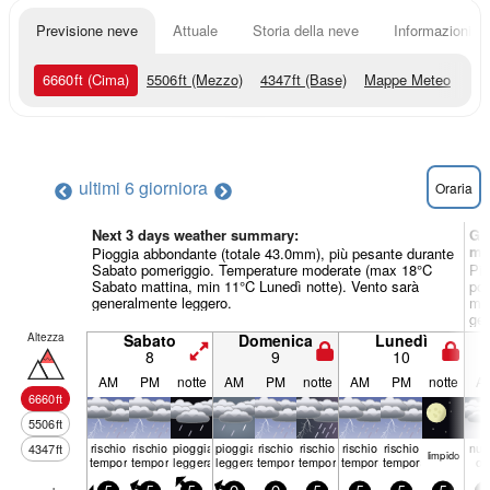
Previsione neve
Attuale
Storia della neve
Informazioni sul
6660
ft
(Cima)
5506
ft
(Mezzo)
4347
ft
(Base)
Mappe Meteo
ultimi 6 giorni
ora
Oraria
Next 3 days weather summary:
Gi
me
Pioggia abbondante (totale 43.0mm), più pesante durante
Sabato pomeriggio. Temperature moderate (max 18°C
Pio
Sabato mattina, min 11°C Lunedì notte). Vento sarà
pom
generalmente leggero.
mat
gen
Altezza
Sabato
Domenica
Lunedì
8
9
10
AM
PM
notte
AM
PM
notte
AM
PM
notte
A
6660
ft
5506
ft
rischio
rischio
pioggia
pioggia
rischio
rischio
rischio
rischio
nuv
4347
ft
limp­ido
temporale
temporale
leggera
leggera
temporale
temporale
temporale
temporale
os