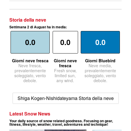
Storia della neve
Settimana 2 di August ha in media:
0.0
0.0
0.0
Giorni neve fresca
Giorni neve
Giorni Bluebird
Neve fresca,
fresca
Neve media,
prevalentemente
Fresh snow,
prevalentemente
soleggiato, vento
limited sun,
soleggiato, vento
debole.
any wind.
debole.
Shiga Kogen-Nishidateyama Storia della neve