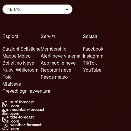
Esplora
Servizi
Sociali
Stazioni Sciistiche
Membership
Facebook
Mappe Meteo
Alerti neve via email
Instagram
Bollettino Neve
App mobile neve
TikTok
Nuovi Whiteroom
Reporteri neve
YouTube
Foto
Feeds meteo
MiaNeve
Prevedi ogni avventura