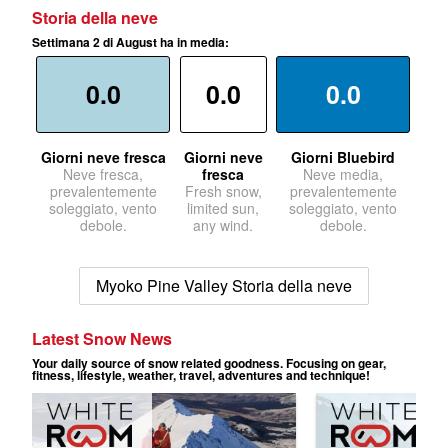
Storia della neve
Settimana 2 di August ha in media:
0.0
0.0
0.0
Giorni neve fresca
Giorni neve
Giorni Bluebird
Neve fresca,
fresca
Neve media,
prevalentemente
Fresh snow,
prevalentemente
soleggiato, vento
limited sun,
soleggiato, vento
debole.
any wind.
debole.
Myoko Pine Valley Storia della neve