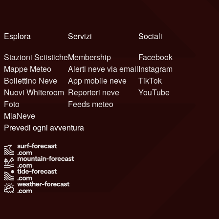
Esplora
Servizi
Sociali
Stazioni Sciistiche
Membership
Facebook
Mappe Meteo
Alerti neve via email
Instagram
Bollettino Neve
App mobile neve
TikTok
Nuovi Whiteroom
Reporteri neve
YouTube
Foto
Feeds meteo
MiaNeve
Prevedi ogni avventura