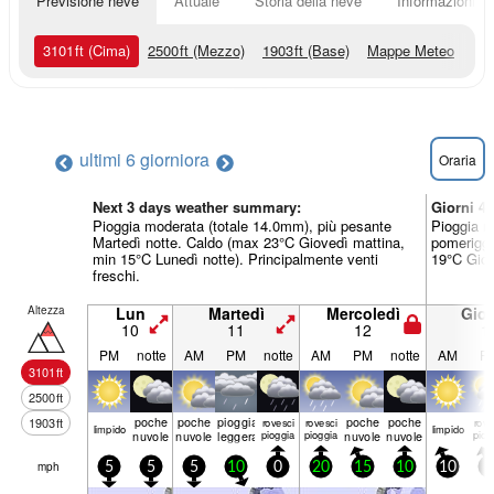
Previsione neve
Attuale
Storia della neve
Informazioni sul
3101
ft
(Cima)
2500
ft
(Mezzo)
1903
ft
(Base)
Mappe Meteo
ultimi 6 giorni
ora
Oraria
Next 3 days weather summary:
Giorni 4
Pioggia moderata (totale 14.0mm), più pesante
Pioggia m
Martedì notte. Caldo (max 23°C Giovedì mattina,
pomeriggi
min 15°C Lunedì notte). Principalmente venti
19°C Giov
freschi.
Altezza
Lun
Martedì
Mercoledì
Giov
10
11
12
1
PM
notte
AM
PM
notte
AM
PM
notte
AM
P
3101
ft
2500
ft
poche
poche
pioggia
poche
poche
1903
ft
rovesci
rovesci
rove
limp­ido
limp­ido
nuvole
nuvole
leggera
pioggia
pioggia
nuvole
nuvole
piog
mph
5
5
5
10
0
20
15
10
10
5