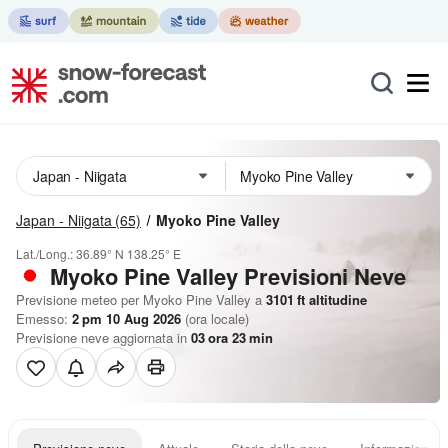
Japan - Niigata
(65)
Myoko Pine Valley
Lat./Long.:
36.89° N
138.25° E
Myoko Pine Valley Previsioni Neve
Previsione meteo per Myoko Pine Valley a
3101
ft
altitudine
Emesso:
2 pm 10 Aug 2026
(ora locale)
Previsione neve aggiornata in
03
ora
23
min