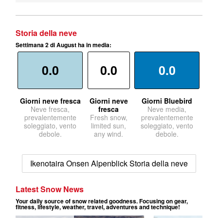
Storia della neve
Settimana 2 di August ha in media:
0.0
0.0
0.0
Giorni neve fresca
Giorni neve
Giorni Bluebird
Neve fresca,
fresca
Neve media,
prevalentemente
Fresh snow,
prevalentemente
soleggiato, vento
limited sun,
soleggiato, vento
debole.
any wind.
debole.
Ikenotaira Onsen Alpenblick Storia della neve