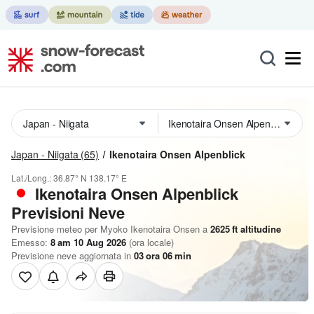
Japan - Niigata
(65)
Ikenotaira Onsen Alpenblick
Lat./Long.:
36.87° N
138.17° E
Ikenotaira Onsen Alpenblick
Previsioni Neve
Previsione meteo per Myoko Ikenotaira Onsen a
2625
ft
altitudine
Emesso:
8 am 10 Aug 2026
(ora locale)
Previsione neve aggiornata in
03
ora
06
min