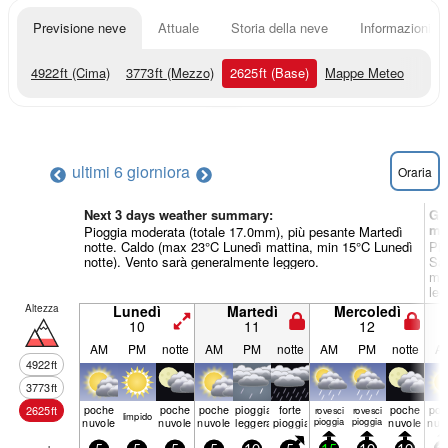
Previsione neve
Attuale
Storia della neve
Informazioni sul
4922
ft
(Cima)
3773
ft
(Mezzo)
2625
ft
(Base)
Mappe Meteo
ultimi 6 giorni
ora
Oraria
Next 3 days weather summary:
Gi
me
Pioggia moderata (totale 17.0mm), più pesante Martedì
notte. Caldo (max 23°C Lunedì mattina, min 15°C Lunedì
Pio
notte). Vento sarà generalmente leggero.
Sab
min
leg
Altezza
Lunedì
Martedì
Mercoledì
10
11
12
AM
PM
notte
AM
PM
notte
AM
PM
notte
A
4922
ft
3773
ft
poche
poche
poche
pioggia
forte
poche
poc
2625
ft
rovesci
rovesci
limp­ido
nuvole
nuvole
nuvole
leggera
pioggia
pioggia
pioggia
nuvole
nuv