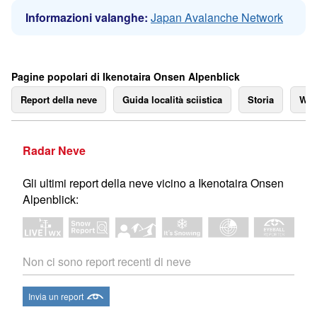
Informazioni valanghe:
Japan Avalanche Network
Pagine popolari di Ikenotaira Onsen Alpenblick
Report della neve
Guida località sciistica
Storia
We
Radar Neve
Gli ultimi report della neve vicino a Ikenotaira Onsen
Alpenblick:
Non ci sono report recenti di neve
Invia un report