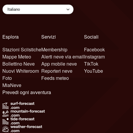
Esplora
Servizi
Sociali
Stazioni Sciistiche
Membership
Facebook
Mappe Meteo
Alerti neve via email
Instagram
Bollettino Neve
App mobile neve
TikTok
Nuovi Whiteroom
Reporteri neve
YouTube
Foto
Feeds meteo
MiaNeve
Prevedi ogni avventura