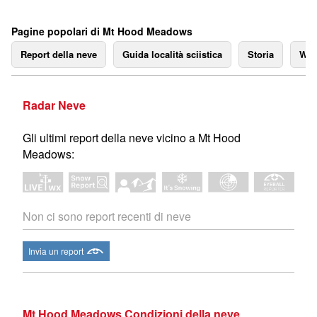
Pagine popolari di Mt Hood Meadows
Report della neve
Guida località sciistica
Storia
We
Radar Neve
Gli ultimi report della neve vicino a Mt Hood
Meadows:
Non ci sono report recenti di neve
Invia un report
Mt Hood Meadows Condizioni della neve