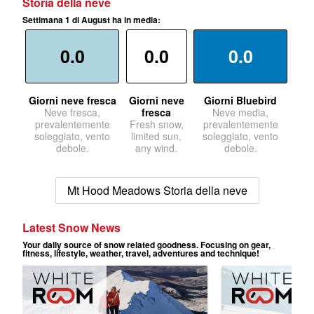
Storia della neve
Settimana 1 di August ha in media:
0.0
0.0
0.0
Giorni neve fresca
Giorni neve
Giorni Bluebird
Neve fresca,
fresca
Neve media,
prevalentemente
Fresh snow,
prevalentemente
soleggiato, vento
limited sun,
soleggiato, vento
debole.
any wind.
debole.
Mt Hood Meadows Storia della neve