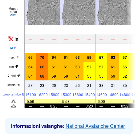
Mappa
neve
Altro
in
—
—
—
—
—
—
—
—
—
—
—
—
—
—
—
—
—
—
in
66
70
64
61
63
59
57
63
57
5
max
°
F
64
68
61
61
63
57
57
61
55
5
min
°
F
64
68
59
59
61
55
55
59
52
5
chill
°
F
27
23
20
23
26
21
38
31
35
3
Umido.
%
16100
16200
15900
15300
15600
15400
14600
14800
14800
148
Zero termico
ft
5:56
—
—
5:58
—
—
6:00
—
—
6:
—
—
8:25
—
—
8:23
—
—
8:22
Informazioni valanghe:
National Avalanche Center