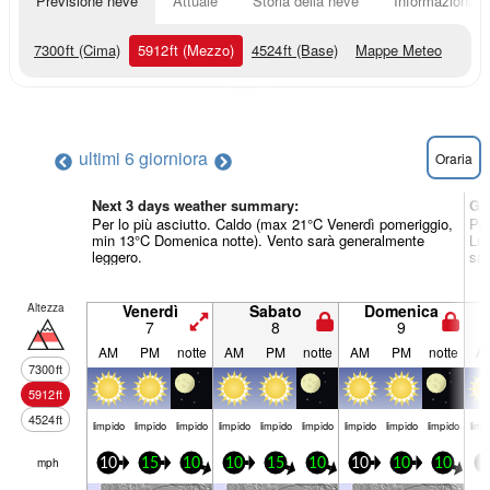
Previsione neve
Attuale
Storia della neve
Informazioni sul
7300
ft
(Cima)
5912
ft
(Mezzo)
4524
ft
(Base)
Mappe Meteo
ultimi 6 giorni
ora
Oraria
Next 3 days weather summary:
Gi
Per lo più asciutto. Caldo (max 21°C Venerdì pomeriggio,
Per
min 13°C Domenica notte). Vento sarà generalmente
Lun
leggero.
sar
Altezza
Venerdì
Sabato
Domenica
7
8
9
AM
PM
notte
AM
PM
notte
AM
PM
notte
A
7300
ft
5912
ft
4524
ft
limp­ido
limp­ido
limp­ido
limp­ido
limp­ido
limp­ido
limp­ido
limp­ido
limp­ido
limp­
mph
10
15
10
10
15
10
10
10
10
5