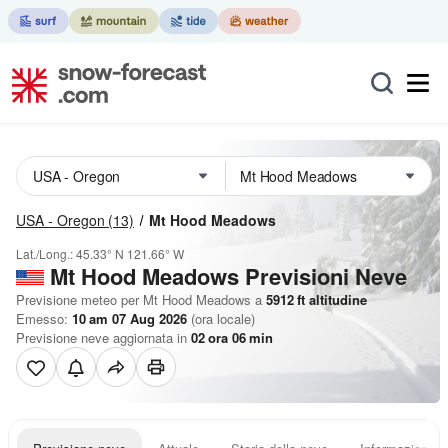
USA - Oregon
(13)
Mt Hood Meadows
Lat./Long.:
45.33° N
121.66° W
Mt Hood Meadows Previsioni Neve
Previsione meteo per Mt Hood Meadows a
5912
ft
altitudine
Emesso:
10 am 07 Aug 2026
(ora locale)
Previsione neve aggiornata in
02
ora
06
min