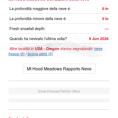
La profondità maggiore della neve é:
0
in
La profondità minore della neve é:
0
in
Fresh snowfall depth:
—
Quando ha nevicato l'ultima volta?
9 Jun 2026
Altre località in
USA - Oregon
stanno segnalando:
neve
fresca (0)
/
buona pista (0)
Mt Hood Meadows Rapporto Neve
Snow-Forecast Partner Offers