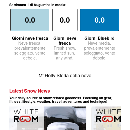
Settimana 1 di August ha in media:
0.0
0.0
0.0
Giorni neve fresca
Giorni neve
Giorni Bluebird
Neve fresca,
fresca
Neve media,
prevalentemente
Fresh snow,
prevalentemente
soleggiato, vento
limited sun,
soleggiato, vento
debole.
any wind.
debole.
Mt Holly Storia della neve