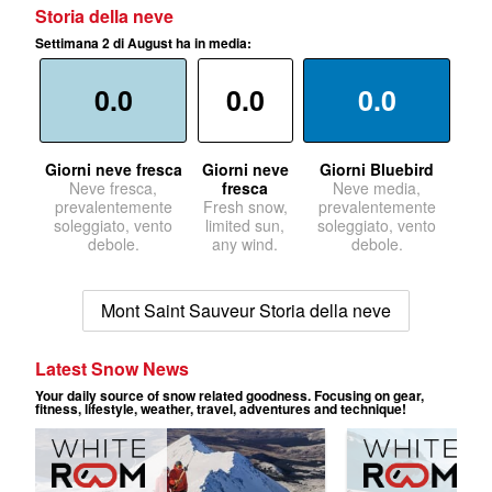
Storia della neve
Settimana 2 di August ha in media:
0.0
0.0
0.0
Giorni neve fresca
Giorni neve
Giorni Bluebird
Neve fresca,
fresca
Neve media,
prevalentemente
Fresh snow,
prevalentemente
soleggiato, vento
limited sun,
soleggiato, vento
debole.
any wind.
debole.
Mont Saint Sauveur Storia della neve