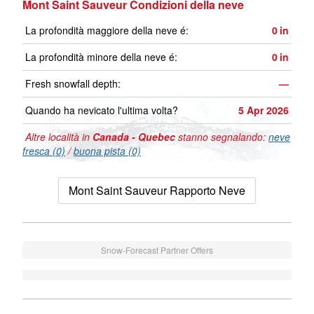
Mont Saint Sauveur Condizioni della neve
La profondità maggiore della neve é:
0
in
La profondità minore della neve é:
0
in
Fresh snowfall depth:
—
Quando ha nevicato l'ultima volta?
5 Apr 2026
Altre località in
Canada - Quebec
stanno segnalando:
neve
fresca (0)
/
buona pista (0)
Mont Saint Sauveur Rapporto Neve
Snow-Forecast Partner Offers