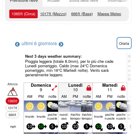
Previsione neve
Attuale
Storia della neve
Informazioni sul
1365
ft
(Cima)
1017
ft
(Mezzo)
666
ft
(Base)
Mappe Meteo
ultimi 6 giorni
ora
Oraria
Next 3 days weather summary:
Gi
Pioggia leggera (totale 8.0mm), per lo più che cade
Pio
Lunedì pomeriggio. Caldo (max 24°C Domenica
not
pomeriggio, min 16°C Martedì notte). Vento sarà
mat
generalmente leggero.
(ve
NW 
Altezza
Domenica
Lunedì
Martedì
9
10
11
AM
PM
notte
AM
PM
notte
AM
PM
notte
A
1365
ft
1017
ft
poche
nuvol-
rischio
rischio
poche
poche
piog
666
ft
limp­ido
limp­ido
limp­ido
nuvole
oso
temporale
temporale
nuvole
nuvole
leg
mph
10
10
5
10
10
5
10
10
5
5