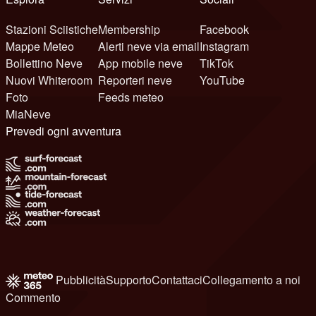
Stazioni Sciistiche
Membership
Facebook
Mappe Meteo
Alerti neve via email
Instagram
Bollettino Neve
App mobile neve
TikTok
Nuovi Whiteroom
Reporteri neve
YouTube
Foto
Feeds meteo
MiaNeve
Prevedi ogni avventura
Pubblicità
Supporto
Contattaci
Collegamento a noi
Commento