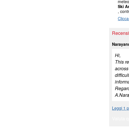
meteo 
Ski A
, cont
Clicca
Recensio
Narayan
Hi,
This r
across
difficu
inform
Regard
A.Nar
Leggi 1 p
Valuta q