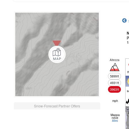
N
P
1
Altezza
n
5899
ft
4931
ft
3963
ft
li
mph
Snow-Forecast Partner Offers
Mappa
neve
Altro