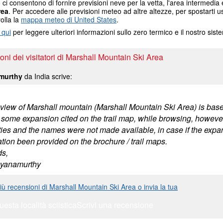
ci consentono di fornire previsioni neve per la vetta, l'area intermedia e 
rea
. Per accedere alle previsioni meteo ad altre altezze, per spostarti 
rolla la
mappa meteo di United States
.
 qui
per leggere ulteriori informazioni sullo zero termico e il nostro sis
ni dei visitatori di Marshall Mountain Ski Area
murthy
da India scrive:
eview of Marshall mountain (Marshall Mountain Ski Area) is based
 some expansion cited on the trail map, while browsing, however,
lties and the names were not made available, in case if the expan
ation been provided on the brochure / trail maps.
s,
ayanamurthy
iù recensioni di Marshall Mountain Ski Area o invia la tua
uesta località sciistica
Scrivi una recensione