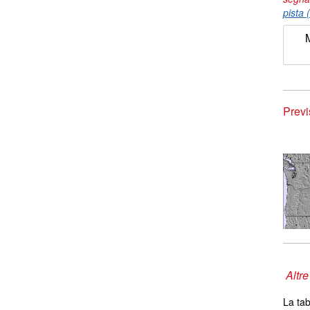
pista 
Previ
Altre
La tab