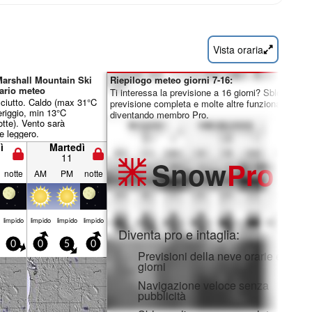
Vista oraria
Marshall Mountain Ski
Riepilogo meteo giorni 7-16:
ario meteo
Ti interessa la previsione a 16 giorni? Sblocca la
sciutto. Caldo (max 31°C
previsione completa e molte altre funzionalità
riggio, min 13°C
diventando membro Pro.
tte). Vento sarà
e leggero.
ì
Martedì
11
Snow
Pro
notte
AM
PM
notte
limp­ido
limp­ido
limp­ido
limp­ido
Diventa pro e intaglia:
0
0
5
0
Previsioni della neve orarie e a 16
giorni
Navigazione veloce senza
pubblicità