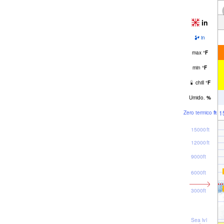
in
in
max
°
F
min
°
F
chill
°
F
Umido.
%
1
Zero termico
ft
15000ft
12000ft
9000ft
6000ft
3000ft
Sea lvl