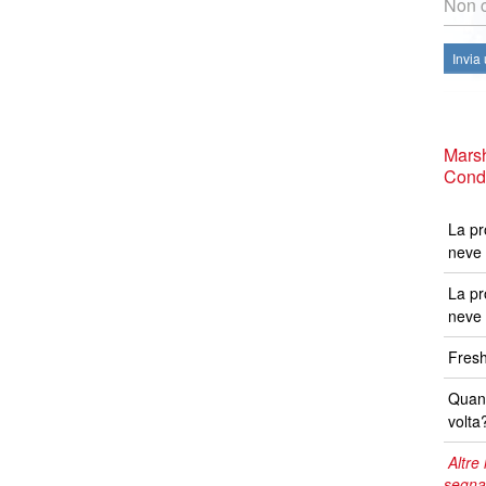
Non c
Invia
Marsh
Condi
La pr
neve 
La pr
neve 
Fresh
Quand
volta
Altre 
segna