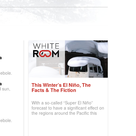
:
a
debole.
a
This Winter’s El Niño, The
d sun,
Facts & The Fiction
With a so-called “Super El Niño”
forecast to have a significant effect on
the regions around the Pacific this
winter, the question skiers are asking
debole.
is simple: book now or wait, and
where are the best odds?