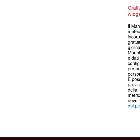
Grati
widget
Il Mar
meteo 
incorp
gratui
giorna
Mount
e dati
config
per pr
person
È poss
previs
della 
metric
neve 
qui pe