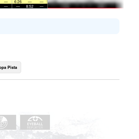
—
6:26
—
—
—
—
8:52
—
pa Pista