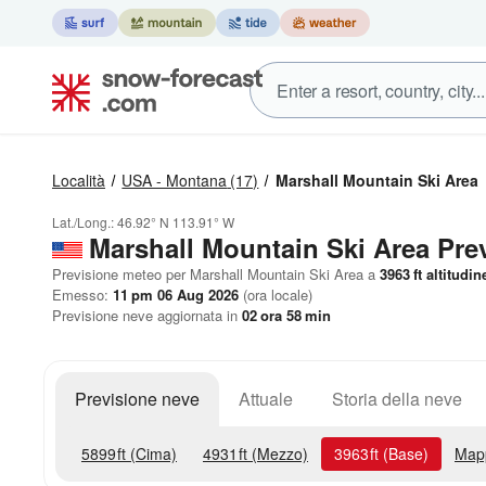
Località
USA - Montana
(17)
Marshall Mountain Ski Area
Lat./Long.:
46.92° N
113.91° W
Marshall Mountain Ski Area Pre
Previsione meteo per Marshall Mountain Ski Area a
3963
ft
altitudin
Emesso:
11 pm 06 Aug 2026
(ora locale)
Previsione neve aggiornata in
02
ora
58
min
Previsione neve
Attuale
Storia della neve
5899
ft
(Cima)
4931
ft
(Mezzo)
3963
ft
(Base)
Map