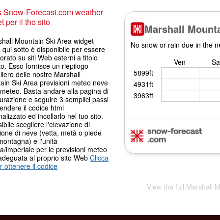
s Snow-Forecast.com weather
 per il tho sito
shall Mountain Ski Area widget
qui sotto è disponibile per essere
orato su siti Web esterni a titolo
to. Esso fornisce un riepilogo
liero delle nostre Marshall
ain Ski Area previsioni meteo neve
 meteo. Basta andare alla pagina di
urazione e seguire 3 semplici passi
endere il codice html
alizzato ed incollarlo nel tuo sito.
ibile scegliere l'elevazione di
ione di neve (vetta, metà o piede
montagna) e l'unità
a/imperiale per le previsioni meteo
adeguata al proprio sito Web
Clicca
r ottenere il codice
View the full Marshall 