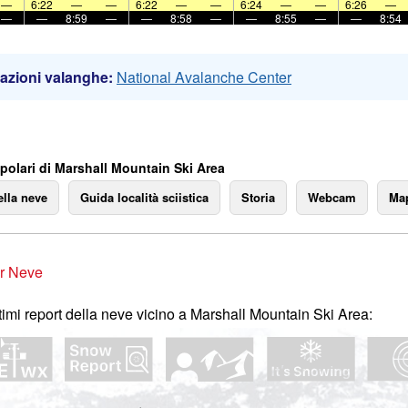
—
6:22
—
—
6:22
—
—
6:24
—
—
6:26
—
—
—
8:59
—
—
8:58
—
—
8:55
—
—
8:54
azioni valanghe:
National Avalanche Center
polari di Marshall Mountain Ski Area
ella neve
Guida località sciistica
Storia
Webcam
Map
r Neve
ltimi report della neve vicino a Marshall Mountain Ski Area: