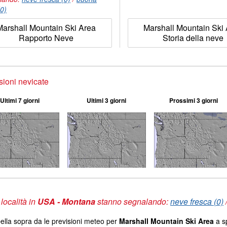
(0)
Marshall Mountain Ski Area
Marshall Mountain Ski
Rapporto Neve
Storia della neve
sioni nevicate
Ultimi 7 giorni
Ultimi 3 giorni
Prossimi 3 giorni
 località in
USA - Montana
stanno segnalando:
neve fresca (0)
ella sopra da le previsioni meteo per
Marshall Mountain Ski Area
a sp