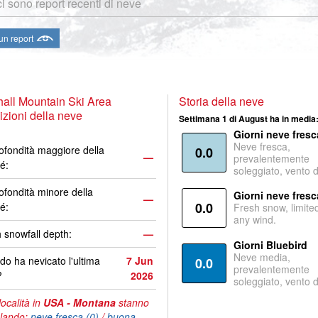
i sono report recenti di neve
 un report
all Mountain Ski Area
Storia della neve
zioni della neve
Settimana 1 di August ha in media
Giorni neve fresc
Neve fresca,
ofondità maggiore della
0.0
—
prevalentemente
é:
soleggiato, vento 
ofondità minore della
Giorni neve fresc
—
0.0
é:
Fresh snow, limite
any wind.
 snowfall depth:
—
Giorni Bluebird
Neve media,
o ha nevicato l'ultima
7 Jun
0.0
prevalentemente
?
2026
soleggiato, vento 
località in
USA - Montana
stanno
lando:
neve fresca (0)
/
buona