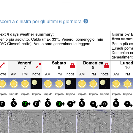
scorri a sinistra per gli ultimi 6 giorni
ora
ext 4 days weather summary:
Giorni 5-7 
Area somm
er lo più asciutto. Caldo (max 33°C Venerdì pomeriggio, min
3°C Giovedì notte). Vento sarà generalmente leggero.
Per lo più a
Lunedì pome
Domenica no
generalment
Venerdì
Sabato
Domenica
Luned
7
8
9
10
otte
AM
PM
notte
AM
PM
notte
AM
PM
notte
AM
PM
mp­ido
limp­ido
limp­ido
limp­ido
limp­ido
limp­ido
limp­ido
limp­ido
limp­ido
limp­ido
limp­ido
limp­ido
0
5
10
0
5
10
5
5
5
0
5
5