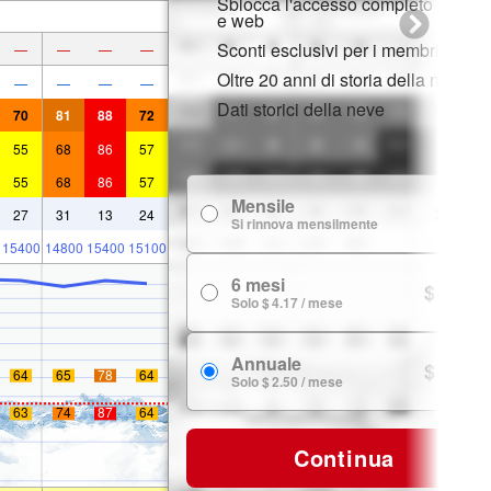
Sblocca l'accesso completo su app
e web
Sconti esclusivi per i membri
—
—
—
—
Oltre 20 anni di storia della neve
—
—
—
—
Dati storici della neve
70
81
88
72
55
68
86
57
55
68
86
57
Mensile
$ 7.99
27
31
13
24
Si rinnova mensilmente
15400
14800
15400
15100
6 mesi
$ 24.99
Solo $ 4.17 / mese
Annuale
$ 29.99
64
65
78
64
Solo $ 2.50 / mese
63
74
87
64
Continua