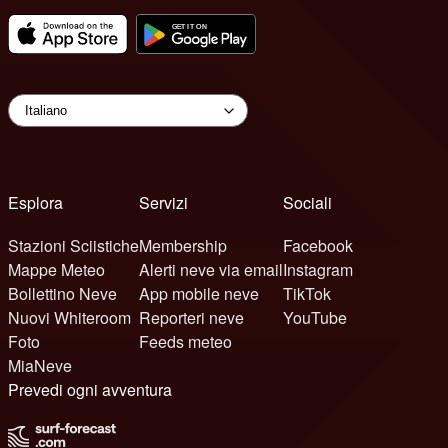
Esplora
Servizi
Sociali
Stazioni Sciistiche
Membership
Facebook
Mappe Meteo
Alerti neve via email
Instagram
Bollettino Neve
App mobile neve
TikTok
Nuovi Whiteroom
Reporteri neve
YouTube
Foto
Feeds meteo
MiaNeve
Prevedi ogni avventura