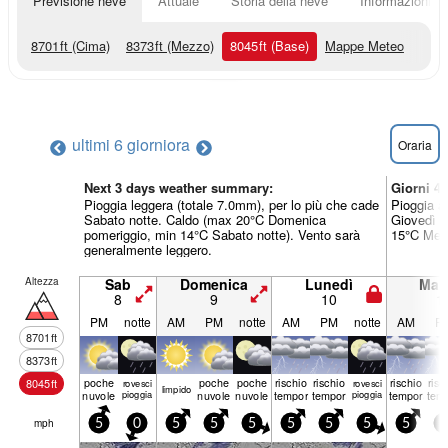
Previsione neve
Attuale
Storia della neve
Informazioni sul
8701
ft
(Cima)
8373
ft
(Mezzo)
8045
ft
(Base)
Mappe Meteo
ultimi 6 giorni
ora
Oraria
Next 3 days weather summary:
Giorni 4
Pioggia leggera (totale 7.0mm), per lo più che cade
Pioggia a
Sabato notte. Caldo (max 20°C Domenica
Giovedì n
pomeriggio, min 14°C Sabato notte). Vento sarà
15°C Merc
generalmente leggero.
Altezza
Sab
Domenica
Lunedì
Mart
8
9
10
1
PM
notte
AM
PM
notte
AM
PM
notte
AM
P
8701
ft
8373
ft
poche
poche
poche
rischio
rischio
rischio
risc
8045
ft
rovesci
rovesci
limp­ido
nuvole
pioggia
nuvole
nuvole
temporale
temporale
pioggia
temporale
tem
mph
5
0
5
5
5
5
5
5
5
5