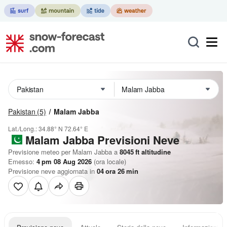
Pakistan
(5)
Malam Jabba
Lat./Long.:
34.88° N
72.64° E
Malam Jabba Previsioni Neve
Previsione meteo per Malam Jabba a
8045
ft
altitudine
Emesso:
4 pm 08 Aug 2026
(ora locale)
Previsione neve aggiornata in
04
ora
26
min