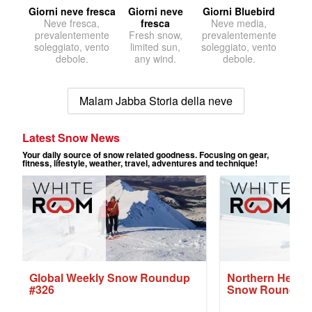
Giorni neve fresca
Giorni neve
Giorni Bluebird
Neve fresca,
fresca
Neve media,
prevalentemente
Fresh snow,
prevalentemente
soleggiato, vento
limited sun,
soleggiato, vento
debole.
any wind.
debole.
Malam Jabba Storia della neve