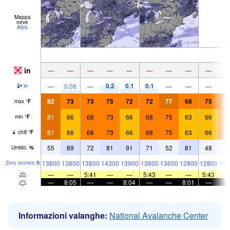
Mappa
neve
Altro
in
—
—
—
—
—
—
—
—
—
0.2
0.1
0.1
—
0.08
—
—
—
—
in
82
73
73
75
72
72
77
68
75
7
max
°
F
81
66
68
73
66
68
75
63
66
7
min
°
F
81
66
68
73
66
68
75
63
66
7
chill
°
F
55
89
72
81
91
71
52
81
48
5
Umido.
%
13800
13800
13800
14300
13900
13800
13600
12800
12800
128
Zero termico
ft
—
—
5:41
—
—
5:43
—
—
5:43
—
8:05
—
—
8:04
—
—
8:01
—
Informazioni valanghe:
National Avalanche Center