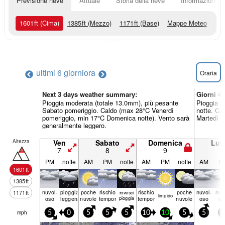
Previsione neve
Attuale
Storia della neve
Informazioni sul
1601
ft
(Cima)
1385
ft
(Mezzo)
1171
ft
(Base)
Mappe Meteo
ultimi 6 giorni
ora
Oraria
Next 3 days weather summary:
Giorni 4
Pioggia moderata (totale 13.0mm), più pesante
Pioggia m
Sabato pomeriggio. Caldo (max 28°C Venerdì
notte. Ca
pomeriggio, min 17°C Domenica notte). Vento sarà
Martedì n
generalmente leggero.
Altezza
Ven
Sabato
Domenica
Lun
7
8
9
1
PM
notte
AM
PM
notte
AM
PM
notte
AM
P
1601
ft
1385
ft
nuvol-
pioggia
poche
rischio
rischio
poche
nuvol-
nuv
1171
ft
rovesci
limp­ido
oso
leggera
nuvole
temporale
pioggia
temporale
nuvole
oso
os
mph
5
0
5
5
5
10
10
5
5
5