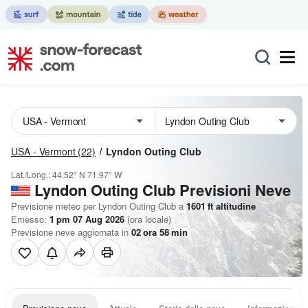
USA - Vermont
(22)
Lyndon Outing Club
Lat./Long.:
44.52° N
71.97° W
Lyndon Outing Club Previsioni Neve
Previsione meteo per Lyndon Outing Club a
1601
ft
altitudine
Emesso:
1 pm 07 Aug 2026
(ora locale)
Previsione neve aggiornata in
02
ora
58
min