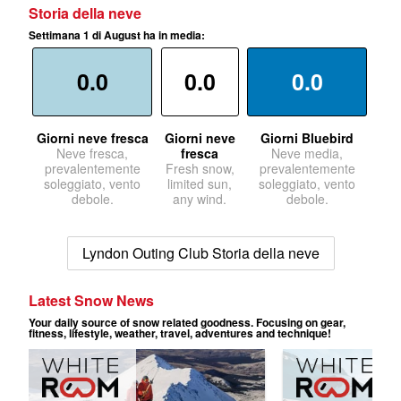
Storia della neve
Settimana 1 di August ha in media:
0.0
0.0
0.0
Giorni neve fresca
Giorni neve
Giorni Bluebird
Neve fresca,
fresca
Neve media,
prevalentemente
Fresh snow,
prevalentemente
soleggiato, vento
limited sun,
soleggiato, vento
debole.
any wind.
debole.
Lyndon Outing Club Storia della neve