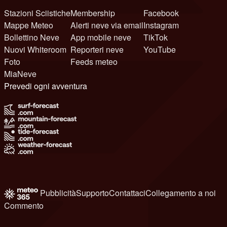
Stazioni Sciistiche
Membership
Facebook
Mappe Meteo
Alerti neve via email
Instagram
Bollettino Neve
App mobile neve
TikTok
Nuovi Whiteroom
Reporteri neve
YouTube
Foto
Feeds meteo
MiaNeve
Prevedi ogni avventura
Pubblicità
Supporto
Contattaci
Collegamento a noi
Commento