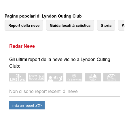
Pagine popolari di Lyndon Outing Club
Report della neve
Guida località sciistica
Storia
We
Radar Neve
Gli ultimi report della neve vicino a Lyndon Outing
Club:
Non ci sono report recenti di neve
Invia un report