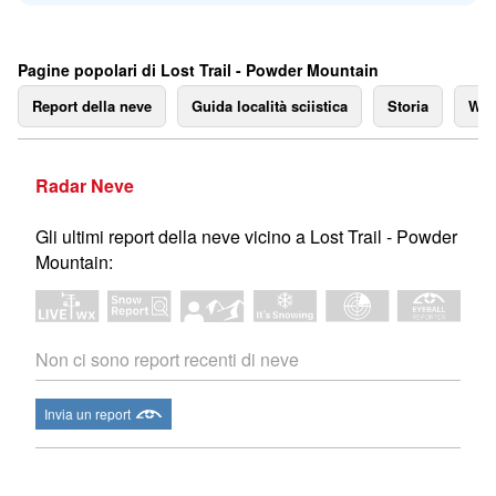
Pagine popolari di Lost Trail - Powder Mountain
Report della neve
Guida località sciistica
Storia
We
Radar Neve
Gli ultimi report della neve vicino a Lost Trail - Powder
Mountain:
Non ci sono report recenti di neve
Invia un report