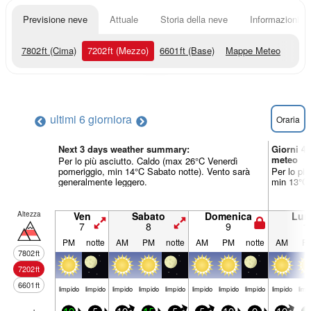
Previsione neve
Attuale
Storia della neve
Informazioni sul
7802
ft
(Cima)
7202
ft
(Mezzo)
6601
ft
(Base)
Mappe Meteo
ultimi 6 giorni
ora
Oraria
Next 3 days weather summary:
Giorni 4
meteo
Per lo più asciutto. Caldo (max 26°C Venerdì
pomeriggio, min 14°C Sabato notte). Vento sarà
Per lo pi
generalmente leggero.
min 13°C 
Altezza
Ven
Sabato
Domenica
Lun
7
8
9
1
PM
notte
AM
PM
notte
AM
PM
notte
AM
P
7802
ft
7202
ft
6601
ft
limp­ido
limp­ido
limp­ido
limp­ido
limp­ido
limp­ido
limp­ido
limp­ido
limp­ido
limp­