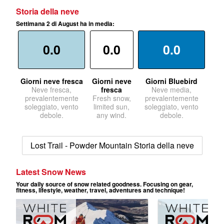
Storia della neve
Settimana 2 di August ha in media:
0.0
0.0
0.0
Giorni neve fresca
Giorni neve
Giorni Bluebird
Neve fresca,
fresca
Neve media,
prevalentemente
Fresh snow,
prevalentemente
soleggiato, vento
limited sun,
soleggiato, vento
debole.
any wind.
debole.
Lost Trail - Powder Mountain Storia della neve