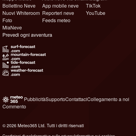
Bollettino Neve
App mobile neve
TikTok
Nuovi Whiteroom
Reporteri neve
YouTube
Foto
Feeds meteo
MiaNeve
Prevedi ogni avventura
Pubblicità
Supporto
Contattaci
Collegamento a noi
Commento
© 2026 Meteo365 Ltd. Tutti i diritti riservati
8
Condizioni d'uso
Informativa sulla privacy
Informativa sui cookies