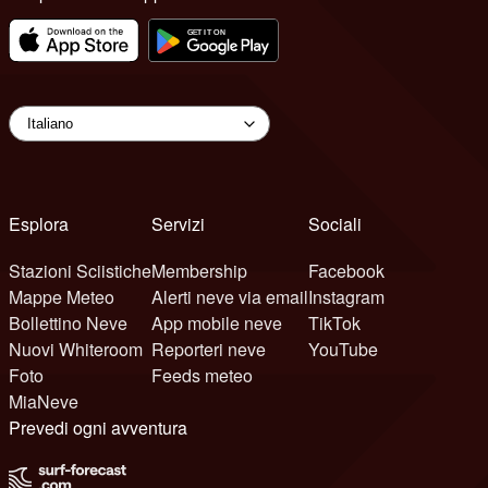
Esplora
Servizi
Sociali
Stazioni Sciistiche
Membership
Facebook
Mappe Meteo
Alerti neve via email
Instagram
Bollettino Neve
App mobile neve
TikTok
Nuovi Whiteroom
Reporteri neve
YouTube
Foto
Feeds meteo
MiaNeve
Prevedi ogni avventura