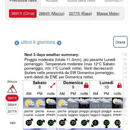
Previsione neve
Attuale
Storia della neve
Informazioni sul
3691
ft
(Cima)
2884
ft
(Mezzo)
2077
ft
(Base)
Mappe Meteo
ultimi 6 giorni
ora
Oraria
Next 3 days weather summary:
Gi
Pioggia moderata (totale 11.0mm), più pesante Lunedì
Pio
pomeriggio. Temperature moderate (max 12°C Sabato
Mar
pomeriggio, min 1°C Lunedì notte). Venti decrescenti
Gio
(bufere nelle prossimità da SW Domenica pomeriggio,
dec
venti deboli da ENE per Domenica notte).
deb
Altezza
Sabato
Domenica
Lunedì
8
9
10
AM
PM
notte
AM
PM
notte
AM
PM
notte
A
3691
ft
2884
ft
poche
poche
poche
pioggia
pioggia
pioggia
pioggia
poc
2077
ft
rovesci
rovesci
nuvole
nuvole
pioggia
nuvole
leggera
leggera
leggera
leggera
pioggia
nuv
mph
10
15
20
30
35
20
5
20
30
2