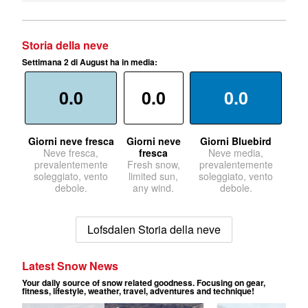
Storia della neve
Settimana 2 di August ha in media:
0.0
0.0
0.0
Giorni neve fresca
Giorni neve
Giorni Bluebird
Neve fresca,
fresca
Neve media,
prevalentemente
Fresh snow,
prevalentemente
soleggiato, vento
limited sun,
soleggiato, vento
debole.
any wind.
debole.
Lofsdalen Storia della neve