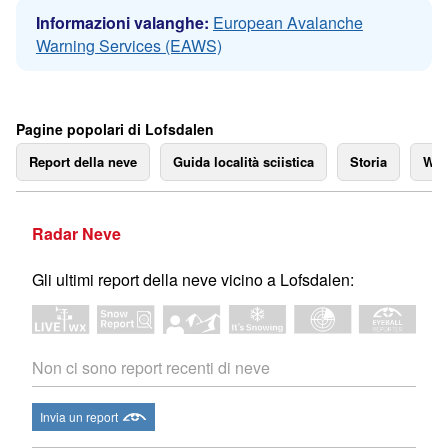
Informazioni valanghe:
European Avalanche
Warning Services (EAWS)
Pagine popolari di Lofsdalen
Report della neve
Guida località sciistica
Storia
We
Radar Neve
Gli ultimi report della neve vicino a Lofsdalen:
Non ci sono report recenti di neve
Invia un report