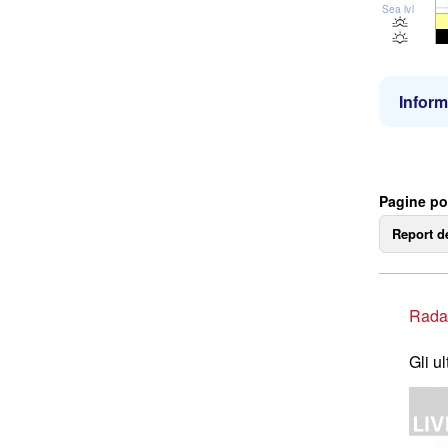
Sea lvl
Inform
Pagine po
Report d
Rada
Gli u