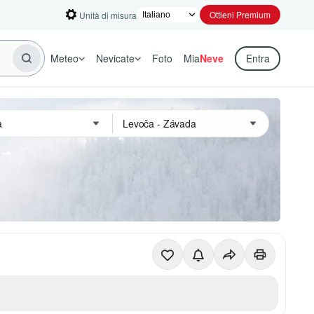
Ottieni Premium
Unità di misura
Meteo
Nevicate
Foto
Mia
Neve
Entra