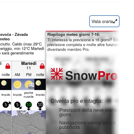
Vista oraria
Levoča - Závada
Riepilogo meteo giorni 7-16:
meteo
Ti interessa la previsione a 16 giorni? Sblocca la
sciutto. Caldo (max 29°C
previsione completa e molte altre funzionalità
eriggio, min 12°C Martedì
diventando membro Pro.
o sarà generalmente
ì
Martedì
11
Snow
Pro
notte
AM
PM
notte
poche
limp­ido
limp­ido
limp­ido
nuvole
Diventa pro e intaglia:
5
5
10
10
Previsioni della neve orarie e a 16
giorni
Navigazione veloce senza
pubblicità