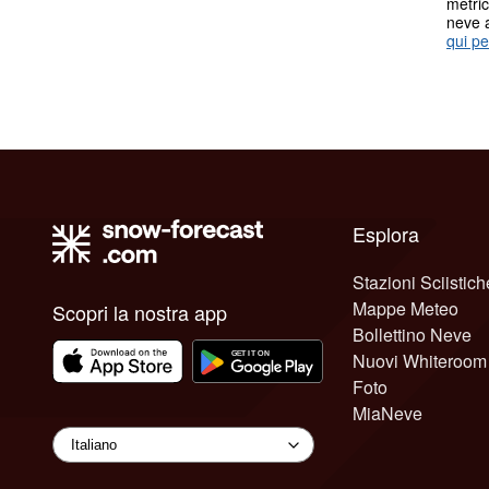
metric
neve 
qui pe
Esplora
Stazioni Sciistich
Mappe Meteo
Scopri la nostra app
Bollettino Neve
Nuovi Whiteroom
Foto
MiaNeve