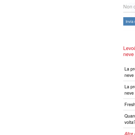
Non c
Invia
Levoč
neve
La pr
neve 
La pr
neve 
Fresh
Quand
volta
Altre 