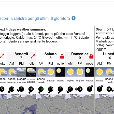
scorri a sinistra per gli ultimi 6 giorni
ora
ext 4 days weather summary:
Giorni 5-7 
sommario 
ioggia leggera (totale 8.0mm), per lo più che cade Venerdì
omeriggio. Caldo (max 24°C Giovedì notte, min 11°C Sabato
Per lo più a
otte). Vento sarà generalmente leggero.
Martedì pom
notte). Vent
leggero.
Venerdì
Sabato
Domenica
Luned
7
8
9
10
otte
AM
PM
notte
AM
PM
notte
AM
PM
notte
AM
PM
oche
poche
pioggia
poche
poche
rovesci
limp­ido
limp­ido
limp­ido
limp­ido
limp­ido
limp­ido
uvole
nuvole
moderata
pioggia
nuvole
nuvole
5
10
5
10
10
10
5
5
0
5
5
10