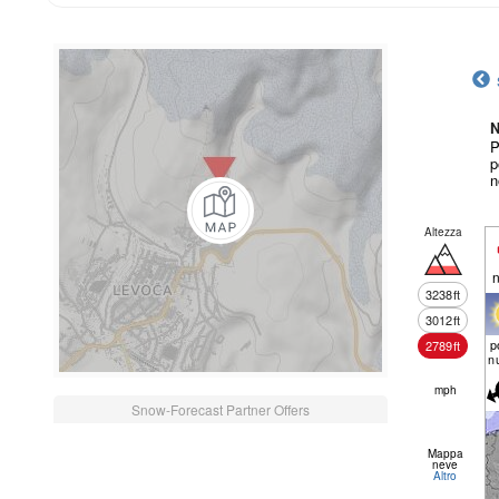
N
P
p
n
Altezza
n
3238
ft
3012
ft
p
2789
ft
n
mph
Snow-Forecast Partner Offers
Mappa
neve
Altro