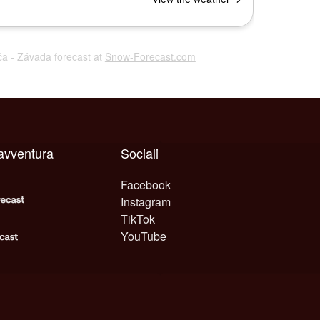
ča - Závada forecast at
Snow-Forecast.com
avventura
Sociali
Facebook
Instagram
TikTok
YouTube