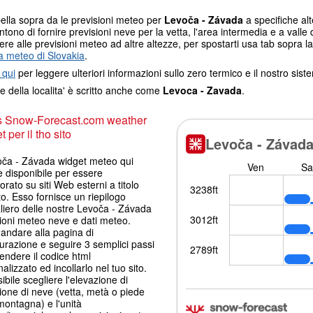
ella sopra da le previsioni meteo per
Levoča - Závada
a specifiche alt
tono di fornire previsioni neve per la vetta, l'area intermedia e a valle d
re alle previsioni meteo ad altre altezze, per spostarti usa tab sopra la
 meteo di Slovakia
.
 qui
per leggere ulteriori informazioni sullo zero termico e il nostro sis
e della localita' è scritto anche come
Levoca - Zavada
.
s Snow-Forecast.com weather
 per il tho sito
voča - Závada widget meteo qui
è disponibile per essere
orato su siti Web esterni a titolo
to. Esso fornisce un riepilogo
liero delle nostre Levoča - Závada
ioni meteo neve e dati meteo.
andare alla pagina di
urazione e seguire 3 semplici passi
endere il codice html
alizzato ed incollarlo nel tuo sito.
ibile scegliere l'elevazione di
ione di neve (vetta, metà o piede
montagna) e l'unità