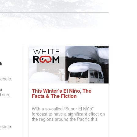
:
a
debole.
a
This Winter’s El Niño, The
d sun,
Facts & The Fiction
With a so-called “Super El Niño”
forecast to have a significant effect on
the regions around the Pacific this
winter, the question skiers are asking
debole.
is simple: book now or wait, and
where are the best odds?