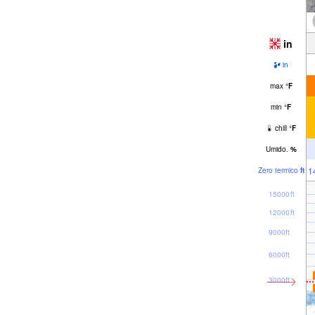
in
in
max
°
F
min
°
F
chill
°
F
Umido.
%
1
Zero termico
ft
15000ft
12000ft
9000ft
6000ft
3000ft