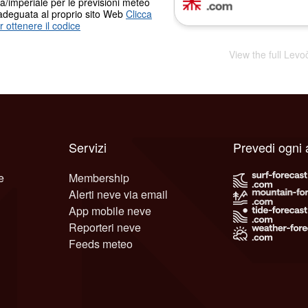
a/imperiale per le previsioni meteo
adeguata al proprio sito Web
Clicca
r ottenere il codice
View the full Levo
Servizi
Prevedi ogni 
e
Membership
Alerti neve via email
App mobile neve
Reporteri neve
Feeds meteo