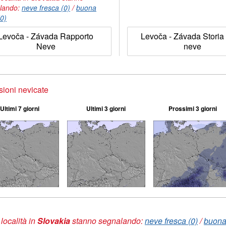
lando:
neve fresca (0)
/
buona
(0)
Levoča - Závada Rapporto
Levoča - Závada Storia 
Neve
neve
sioni nevicate
Ultimi 7 giorni
Ultimi 3 giorni
Prossimi 3 giorni
 località in
Slovakia
stanno segnalando:
neve fresca (0)
/
buona 