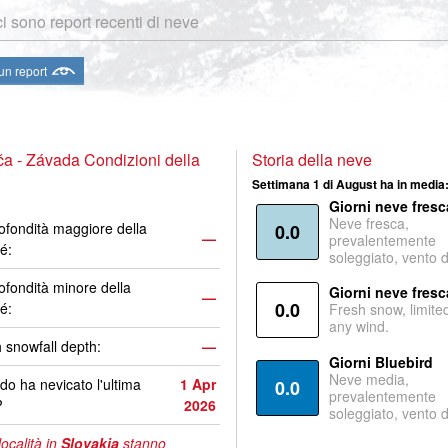
i sono report recenti di neve
 un report
a - Závada Condizioni della
Storia della neve
Settimana 1 di August ha in media
Giorni neve fresc
Neve fresca,
ofondità maggiore della
0.0
—
prevalentemente
é:
soleggiato, vento 
ofondità minore della
Giorni neve fresc
—
0.0
é:
Fresh snow, limite
any wind.
 snowfall depth:
—
Giorni Bluebird
Neve media,
o ha nevicato l'ultima
1 Apr
0.0
prevalentemente
?
2026
soleggiato, vento 
località in
Slovakia
stanno