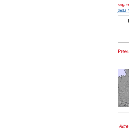
segna
pista 
Previ
Altre