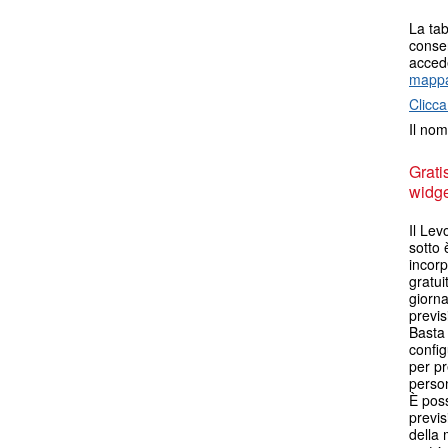
La tab
consen
accede
mappa
Clicca
Il nom
Grati
widget
Il Le
sotto 
incorp
gratui
giorna
previs
Basta 
config
per pr
person
È poss
previs
della 