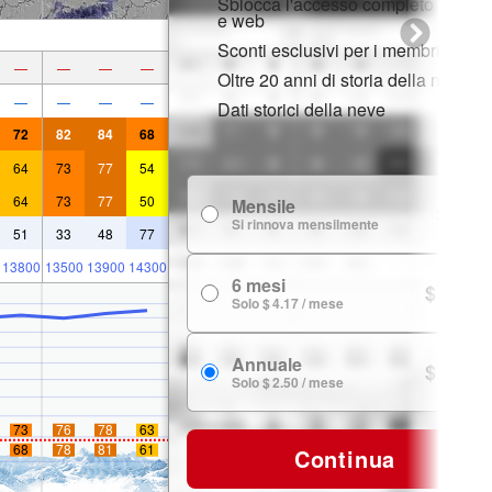
Sblocca l'accesso completo su app
e web
Sconti esclusivi per i membri
—
—
—
—
Oltre 20 anni di storia della neve
—
—
—
—
Dati storici della neve
72
82
84
68
64
73
77
54
64
73
77
50
Mensile
$ 7.99
Si rinnova mensilmente
51
33
48
77
13800
13500
13900
14300
6 mesi
$ 24.99
Solo $ 4.17 / mese
Annuale
$ 29.99
Solo $ 2.50 / mese
73
76
78
63
68
78
81
61
Continua