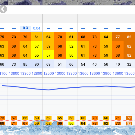
—
—
—
—
—
—
—
—
—
—
—
—
0.3
—
—
0.04
—
—
—
—
—
—
—
—
75
73
70
61
64
70
61
68
73
64
77
82
63
68
64
57
59
68
52
61
73
59
68
82
63
68
64
55
57
68
50
61
73
59
68
82
66
73
85
90
69
51
66
54
40
56
40
32
4100
13800
13300
12800
12500
13000
13300
13600
13600
13900
13600
13500
73
67
66
59
59
65
58
62
70
66
71
78
69
71
67
59
62
69
56
64
73
62
73
82