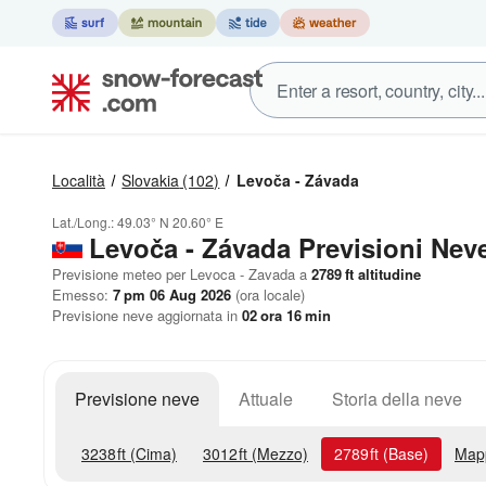
Località
Slovakia
(102)
Levoča - Závada
Lat./Long.:
49.03° N
20.60° E
Levoča - Závada Previsioni Nev
Previsione meteo per Levoca - Zavada a
2789
ft
altitudine
Emesso:
7 pm 06 Aug 2026
(ora locale)
Previsione neve aggiornata in
02
ora
16
min
Previsione neve
Attuale
Storia della neve
3238
ft
(Cima)
3012
ft
(Mezzo)
2789
ft
(Base)
Map