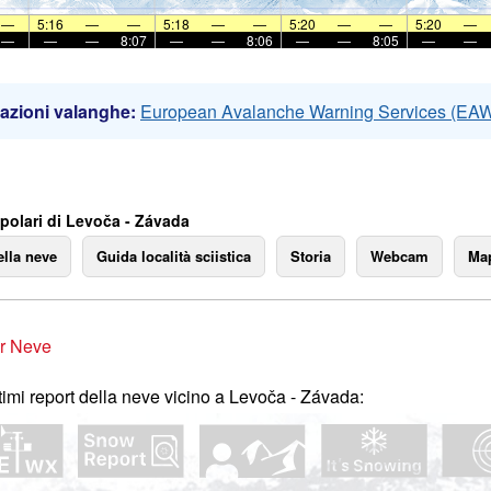
—
5:16
—
—
5:18
—
—
5:20
—
—
5:20
—
—
—
—
8:07
—
—
8:06
—
—
8:05
—
—
azioni valanghe:
European Avalanche Warning Services (EA
polari di Levoča - Závada
ella neve
Guida località sciistica
Storia
Webcam
Map
r Neve
ltimi report della neve vicino a Levoča - Závada: