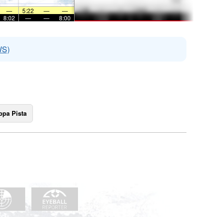
—
5:22
—
—
8:02
—
—
8:00
WS)
pa Pista