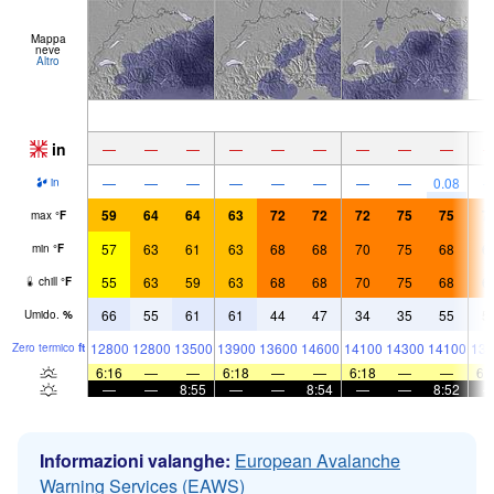
Mappa
neve
Altro
in
—
—
—
—
—
—
—
—
—
—
—
—
—
—
—
—
—
0.08
in
59
64
64
63
72
72
72
75
75
7
max
°
F
57
63
61
63
68
68
70
75
68
6
min
°
F
55
63
59
63
68
68
70
75
68
6
chill
°
F
66
55
61
61
44
47
34
35
55
5
Umido.
%
12800
12800
13500
13900
13600
14600
14100
14300
14100
139
Zero termico
ft
6:16
—
—
6:18
—
—
6:18
—
—
6:
—
—
8:55
—
—
8:54
—
—
8:52
Informazioni valanghe:
European Avalanche
Warning Services (EAWS)