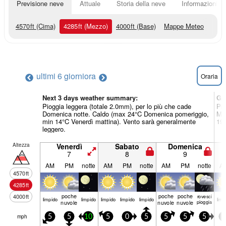
Previsione neve
Attuale
Storia della neve
Informazioni sul
4570
ft
(Cima)
4285
ft
(Mezzo)
4000
ft
(Base)
Mappe Meteo
ultimi 6 giorni
ora
Oraria
Next 3 days weather summary:
Gi
Pioggia leggera (totale 2.0mm), per lo più che cade
Pio
Domenica notte. Caldo (max 24°C Domenica pomeriggio,
Mar
min 14°C Venerdì mattina). Vento sarà generalmente
19°
leggero.
Altezza
Venerdì
Sabato
Domenica
7
8
9
AM
PM
notte
AM
PM
notte
AM
PM
notte
A
4570
ft
4285
ft
poche
poche
poche
4000
ft
rovesci
limp­ido
limp­ido
limp­ido
limp­ido
limp­ido
limp­
nuvole
nuvole
nuvole
pioggia
mph
5
5
10
5
0
5
5
5
5
5