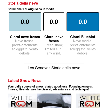
Storia della neve
Settimana 1 di August ha in media:
0.0
0.0
0.0
Giorni neve fresca
Giorni neve
Giorni Bluebird
Neve fresca,
fresca
Neve media,
prevalentemente
Fresh snow,
prevalentemente
soleggiato, vento
limited sun,
soleggiato, vento
debole.
any wind.
debole.
Les Genevez Storia della neve