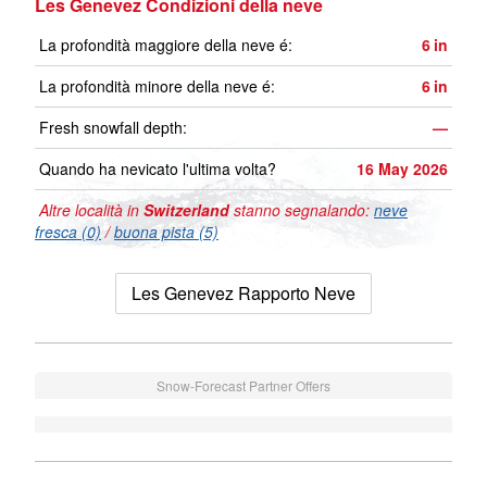
Les Genevez Condizioni della neve
La profondità maggiore della neve é:
6
in
La profondità minore della neve é:
6
in
Fresh snowfall depth:
—
Quando ha nevicato l'ultima volta?
16 May 2026
Altre località in
Switzerland
stanno segnalando:
neve
fresca (0)
/
buona pista (5)
Les Genevez Rapporto Neve
Snow-Forecast Partner Offers