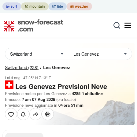
Switzerland
(228)
Les Genevez
Lat./Long.:
47.25° N
7.13° E
Les Genevez Previsioni Neve
Previsione meteo per Les Genevez a
4285
ft
altitudine
Emesso:
7 am 07 Aug 2026
(ora locale)
Previsione neve aggiornata in
04
ora
51
min