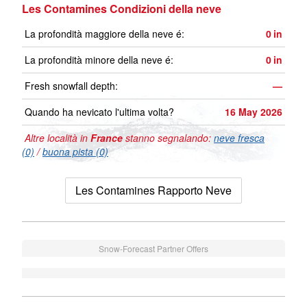
Les Contamines Condizioni della neve
La profondità maggiore della neve é:
0
in
La profondità minore della neve é:
0
in
Fresh snowfall depth:
—
Quando ha nevicato l'ultima volta?
16 May 2026
Altre località in
France
stanno segnalando:
neve fresca
(0)
/
buona pista (0)
Les Contamines Rapporto Neve
Snow-Forecast Partner Offers