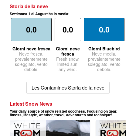
Storia della neve
Settimana 1 di August ha in media:
0.0
0.0
0.0
Giorni neve fresca
Giorni neve
Giorni Bluebird
Neve fresca,
fresca
Neve media,
prevalentemente
Fresh snow,
prevalentemente
soleggiato, vento
limited sun,
soleggiato, vento
debole.
any wind.
debole.
Les Contamines Storia della neve