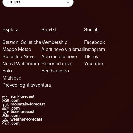
Esplora
Servizi
Sociali
Stazioni Sciistiche
Membership
Facebook
Mappe Meteo
Alerti neve via email
Instagram
Bollettino Neve
App mobile neve
TikTok
Nuovi Whiteroom
Reporteri neve
YouTube
Foto
Feeds meteo
MiaNeve
Prevedi ogni avventura