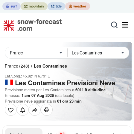
France
(248)
Les Contamines
Lat./Long.:
45.82° N
6.73° E
Les Contamines Previsioni Neve
Previsione meteo per Les Contamines a
6011
ft
altitudine
Emesso:
1 am 07 Aug 2026
(ora locale)
Previsione neve aggiornata in
01
ora
23
min