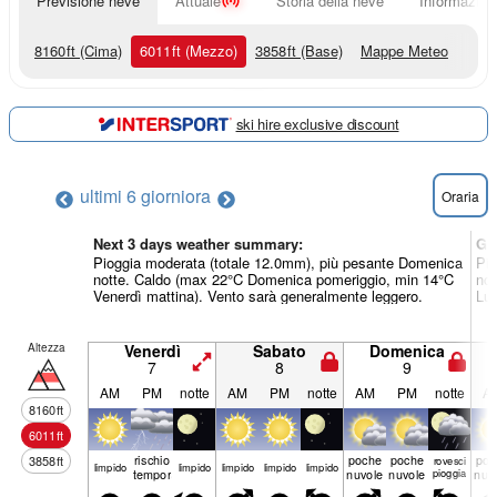
Previsione neve
Attuale
Storia della neve
Informazioni
8160
ft
(Cima)
6011
ft
(Mezzo)
3858
ft
(Base)
Mappe Meteo
ski hire exclusive discount
ultimi 6 giorni
ora
Oraria
Next 3 days weather summary:
Gi
Pioggia moderata (totale 12.0mm), più pesante Domenica
Pio
notte. Caldo (max 22°C Domenica pomeriggio, min 14°C
not
Venerdì mattina). Vento sarà generalmente leggero.
Lun
Altezza
Venerdì
Sabato
Domenica
7
8
9
AM
PM
notte
AM
PM
notte
AM
PM
notte
A
8160
ft
6011
ft
rischio
poche
poche
poc
3858
ft
rovesci
limp­ido
limp­ido
limp­ido
limp­ido
limp­ido
temporale
nuvole
nuvole
pioggia
nuv