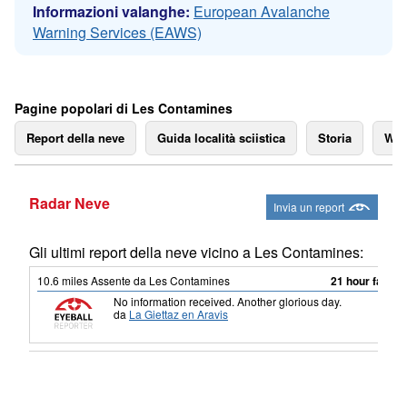
Informazioni valanghe:
European Avalanche
Warning Services (EAWS)
Pagine popolari di Les Contamines
Report della neve
Guida località sciistica
Storia
We
Radar Neve
Invia un report
Gli ultimi report della neve vicino a Les Contamines:
10.6
miles
Assente da Les Contamines
21 hour fa
No information received. Another glorious day.
da
La Giettaz en Aravis