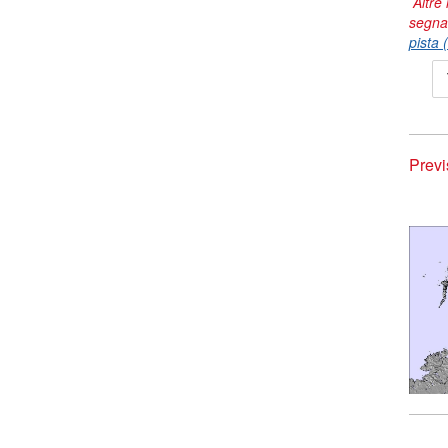
Altre 
segna
pista 
Previ