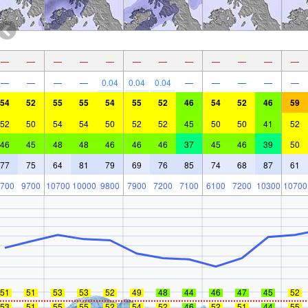
—
—
—
—
—
—
—
—
—
—
—
—
—
—
—
—
0.04
0.04
0.04
—
—
—
—
—
54
52
55
55
54
55
52
46
54
52
46
59
52
50
54
54
50
52
52
45
50
50
41
52
46
45
48
48
46
46
46
37
45
46
39
50
77
75
64
81
79
69
76
85
74
68
87
61
700
9700
10700
10000
9800
7900
7200
7100
6100
7200
10300
10700
51
51
53
53
52
49
48
44
46
47
45
52
53
51
55
55
52
54
52
46
52
51
44
55