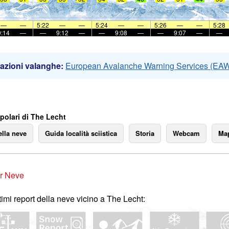
—
—
5:22
—
—
5:24
—
—
5:26
—
—
5:28
9:14
—
—
9:12
—
—
9:08
—
—
9:07
—
—
azioni valanghe:
European Avalanche Warning Services (EA
polari di The Lecht
ella neve
Guida località sciistica
Storia
Webcam
Map
r Neve
ltimi report della neve vicino a The Lecht: