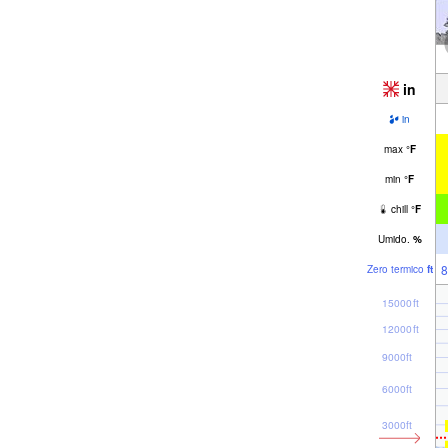
in
in
max
°
F
min
°
F
chill
°
F
Umido.
%
8
Zero termico
ft
15000ft
12000ft
9000ft
6000ft
3000ft