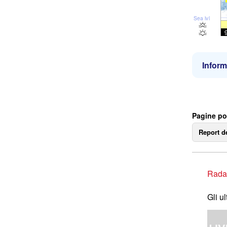
Sea lvl
Inform
Pagine po
Report d
Rada
Gli u