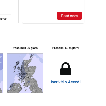
best conditions of season so far,
Australian areas open most terrain of
2026, northern hemisphere down to
two outdoor areas still open.
Read more
 neve
Prossimi 3 - 6 giorni
Prossimi 6 - 9 giorni
Iscriviti o Accedi