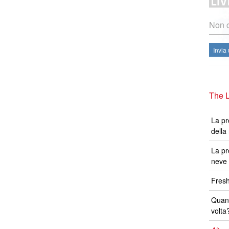
Non c
Invia
The L
La pr
della
La pr
neve 
Fresh
Quand
volta