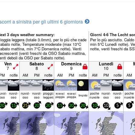
scorri a sinistra per gli ultimi 6 giorni
ora
ext 3 days weather summary:
Giorni 4-6 The Lecht s
ioggia leggera (totale 3.0mm), per lo più che cade
Per lo più asciutto. Cald
abato notte. Temperature moderate (max 13°C
min 5°C Lunedì notte). V
abato mattina, min 7°C Domenica notte). Venti
notte, venti freschi da S
ecrescenti (venti freschi da OSO Sabato mattina,
enti deboli da OSO per Sabato notte).
Ven
Sabato
Domenica
Lunedì
7
8
9
10
PM
notte
AM
PM
notte
AM
PM
notte
AM
PM
notte
AM
uvol-
nuvol-
nuvol-
nuvol-
pioggia
poche
nuvol-
nuvol-
poche
rovesci
rovesci
limp­ido
oso
oso
oso
oso
leggera
pioggia
pioggia
nuvole
oso
oso
nuvole
20
15
25
20
20
15
20
20
10
10
5
5