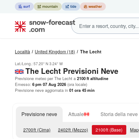
Località
United Kingdom
(18)
The Lecht
Lat./Long.:
57.20° N
3.24° W
The Lecht Previsioni Neve
Previsione meteo per The Lecht a
2100
ft
altitudine
Emesso:
6 pm 07 Aug 2026
(ora locale)
Previsione neve aggiornata in
01
ora
45
min
Previsione neve
Attuale
Storia della neve
2700
ft
(Cima)
2402
ft
(Mezzo)
2100
ft
(Base)
Map