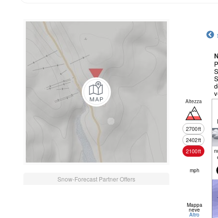
N
P
S
S
d
v
Altezza
2700
ft
2402
ft
n
2100
ft
mph
Snow-Forecast Partner Offers
Mappa
neve
Altro