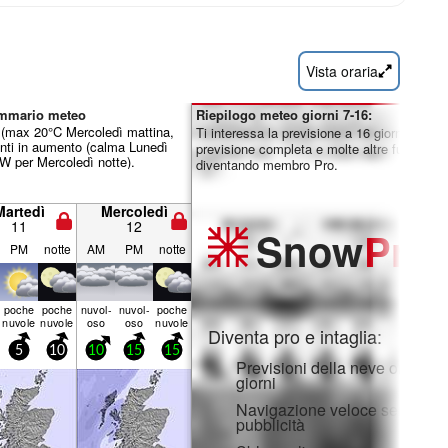
Vista oraria
ommario meteo
Riepilogo meteo giorni 7-16:
o (max 20°C Mercoledì mattina,
Ti interessa la previsione a 16 giorni? Sblo
enti in aumento (calma Lunedì
previsione completa e molte altre funzionali
SW per Mercoledì notte).
diventando membro Pro.
Martedì
Mercoledì
11
12
Snow
Pro
PM
notte
AM
PM
notte
poche
poche
nuvol-
nuvol-
poche
nuvole
nuvole
oso
oso
nuvole
Diventa pro e intaglia:
5
10
10
15
15
Previsioni della neve orarie e
giorni
Navigazione veloce senza
pubblicità