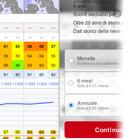
Sblocca l'accesso completo s
e web
Sconti esclusivi per i membri
Oltre 20 anni di storia della n
—
—
—
—
—
Dati storici della neve
—
—
—
—
—
61
55
68
68
57
59
50
64
64
55
Mensile
$
Si rinnova mensilmente
59
46
63
63
52
61
82
61
60
63
6 mesi
$ 
11500
11500
11300
11600
12000
Solo $ 4.17 / mese
Annuale
$ 
Solo $ 2.50 / mese
Continua
57
55
64
64
58
60
53
66
66
56