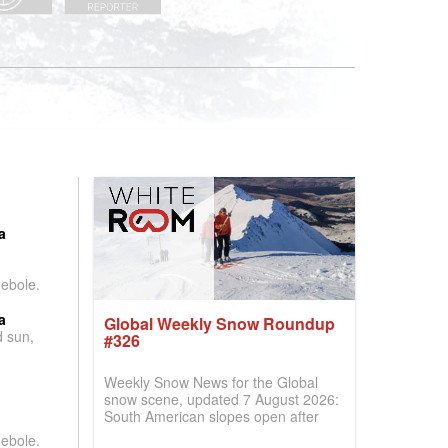
:
a
debole.
a
Global Weekly Snow Roundup
d sun,
#326
Weekly Snow News for the Global
snow scene, updated 7 August 2026:
South American slopes open after
huge snowfalls, New Zealand posts
debole.