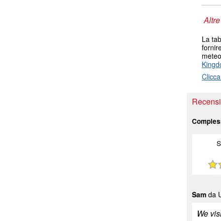
Altre
La tab
fornir
meteo 
King
Clicca
Recensio
Comples
S
Sam
da 
We vis