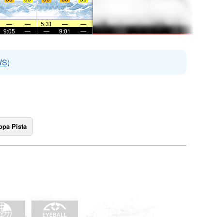
—
—
5:31
—
—
9:05
—
—
9:01
—
WS)
pa Pista