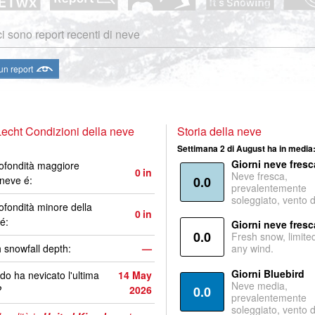
i sono report recenti di neve
 un report
echt Condizioni della neve
Storia della neve
Settimana 2 di August ha in media
Giorni neve fresc
ofondità maggiore
0
in
Neve fresca,
 neve é:
0.0
prevalentemente
soleggiato, vento 
ofondità minore della
0
in
é:
Giorni neve fresc
0.0
Fresh snow, limite
 snowfall depth:
—
any wind.
Giorni Bluebird
o ha nevicato l'ultima
14 May
Neve media,
?
2026
0.0
prevalentemente
soleggiato, vento 