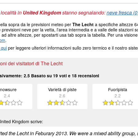
 località in
United Kingdom
stanno segnalando:
neve fresca (0
ella sopra da le previsioni meteo per
The Lecht
a specifiche altezze 64
e previsioni neve per la vetta, l'area intermedia e a valle delle stazioni s
ad altre altezze, per spostarti usa tab sopra la tabella. Per una visione
dom
.
 qui
per leggere ulteriori informazioni sullo zero termico e il nostro sis
ni dei visitatori di The Lecht
sivamente:
2.5
Basato su
19
voti e
18
recensioni
nowsure
Varietà di piste
Fuoripista
2.4
2.6
2.2
United Kingdom scrive:
ited the Lecht in Feburary 2013. We were a mixed ability group